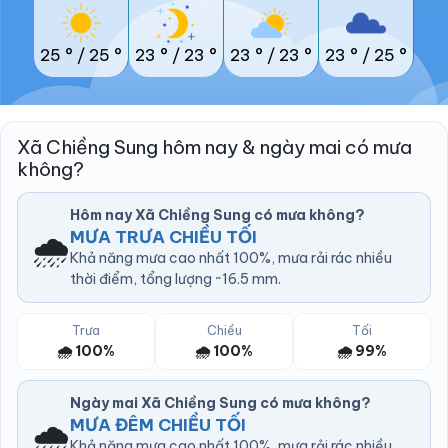
25 °
/
25 °
23 °
/
23 °
23 °
/
23 °
23 °
/
25 °
Xã Chiềng Sung hôm nay & ngày mai có mưa
không?
Hôm nay Xã Chiềng Sung có mưa không?
🌧️
MƯA TRƯA CHIỀU TỐI
Khả năng mưa cao nhất 100%, mưa rải rác nhiều
thời điểm, tổng lượng ~16.5 mm.
Trưa
Chiều
Tối
🌧️ 100%
🌧️ 100%
🌧️ 99%
Ngày mai Xã Chiềng Sung có mưa không?
🌧️
MƯA ĐÊM CHIỀU TỐI
Khả năng mưa cao nhất 100%, mưa rải rác nhiều