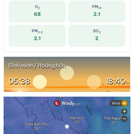
O
PM
3
10
68
2.1
PM
SO
2.5
2
2.1
2
Bình minh / Hoàng hôn
05:38
18:40