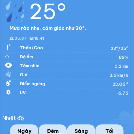
25°
Mưa rào nhẹ, cảm giác như 30°.
🌅 05:37 · 🌇 18:41
Thấp/Cao
23°/25°
Độ ẩm
89%
Tầm nhìn
5.2 km
Gió
3.6 km/h
Điểm ngưng
23.06 °
UV
6.75
Nhiệt độ
Ngày
Đêm
Sáng
Tối