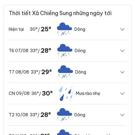
Thời tiết Xã Chiềng Sung những ngày tới
25°
30°
Dông
Hiện tại
/
28°
33°
Dông
T6 07/08
/
29°
33°
Dông
T7 08/08
/
30°
36°
Mưa rào nhẹ
CN 09/08
/
28°
33°
Dông
T2 10/08
/