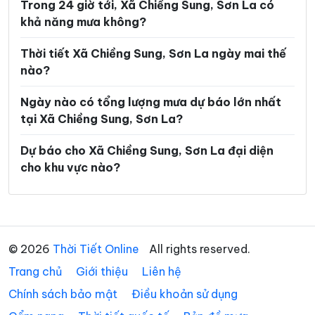
Trong 24 giờ tới, Xã Chiềng Sung, Sơn La có
Xã Pắc Ngà
Xã Phiêng Cằm
khả năng mưa không?
Xã Phiêng Khoài
Xã Phiêng Pằn
Thời tiết Xã Chiềng Sung, Sơn La ngày mai thế
Xã Phù Yên
Xã Púng Bánh
nào?
Xã Quỳnh Nhai
Xã Song Khủa
Ngày nào có tổng lượng mưa dự báo lớn nhất
Xã Sông Mã
Xã Sốp Cộp
tại Xã Chiềng Sung, Sơn La?
Xã Suối Tọ
Xã Tà Hộc
Dự báo cho Xã Chiềng Sung, Sơn La đại diện
cho khu vực nào?
Xã Tạ Khoa
Xã Tà Xùa
Xã Tân Phong
Xã Tân Yên
Xã Thuận Châu
Xã Tô Múa
© 2026
Thời Tiết Online
All rights reserved.
Xã Tường Hạ
Xã Vân Hồ
Trang chủ
Giới thiệu
Liên hệ
Xã Xím Vàng
Xã Xuân Nha
Chính sách bảo mật
Điều khoản sử dụng
Xã Yên Châu
Xã Yên Sơn