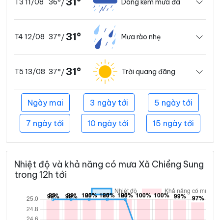
31°
36°
Dông kèm mưa đá
T3 11/08
/
31°
37°
Mưa rào nhẹ
T4 12/08
/
31°
37°
Trời quang đãng
T5 13/08
/
Ngày mai
3 ngày tới
5 ngày tới
7 ngày tới
10 ngày tới
15 ngày tới
Nhiệt độ và khả năng có mưa Xã Chiềng Sung
trong 12h tới