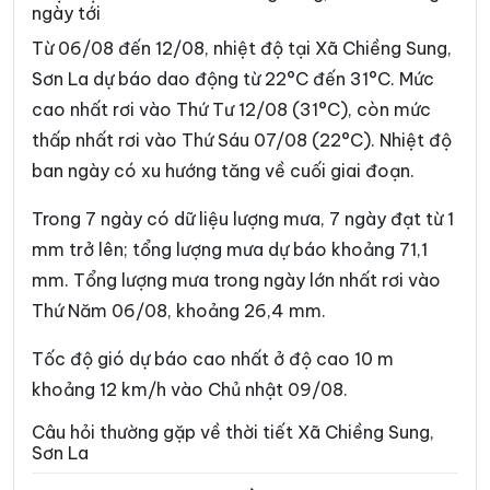
ngày tới
Xã Lóng Phiêng
Xã Lóng Sập
Từ 06/08 đến 12/08, nhiệt độ tại Xã Chiềng Sung,
Xã Mai Sơn
Xã Muổi Nọi
Sơn La dự báo dao động từ 22°C đến 31°C. Mức
cao nhất rơi vào Thứ Tư 12/08 (31°C), còn mức
Xã Mường Bám
Xã Mường Bang
thấp nhất rơi vào Thứ Sáu 07/08 (22°C). Nhiệt độ
Xã Mường Bú
Xã Mường Chanh
ban ngày có xu hướng tăng về cuối giai đoạn.
Xã Mường Chiên
Xã Mường Cơi
Trong 7 ngày có dữ liệu lượng mưa, 7 ngày đạt từ 1
Xã Mường É
Xã Mường Giôn
mm trở lên; tổng lượng mưa dự báo khoảng 71,1
mm. Tổng lượng mưa trong ngày lớn nhất rơi vào
Xã Mường Hung
Xã Mường Khiêng
Thứ Năm 06/08, khoảng 26,4 mm.
Xã Mường La
Xã Mường Lầm
Tốc độ gió dự báo cao nhất ở độ cao 10 m
Xã Mường Lạn
Xã Mường Lèo
khoảng 12 km/h vào Chủ nhật 09/08.
Xã Mường Sại
Xã Nậm Lầu
Câu hỏi thường gặp về thời tiết Xã Chiềng Sung,
Sơn La
Xã Nậm Ty
Xã Ngọc Chiến