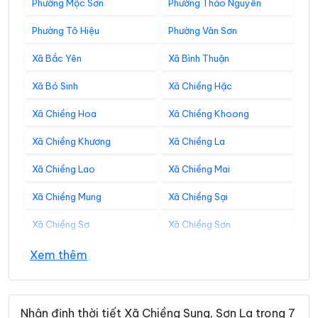
Phường Mộc Sơn
Phường Thảo Nguyên
Phường Tô Hiệu
Phường Vân Sơn
Xã Bắc Yên
Xã Bình Thuận
Xã Bó Sinh
Xã Chiềng Hặc
Xã Chiềng Hoa
Xã Chiềng Khoong
Xã Chiềng Khương
Xã Chiềng La
Xã Chiềng Lao
Xã Chiềng Mai
Xã Chiềng Mung
Xã Chiềng Sại
Xã Chiềng Sơ
Xã Chiềng Sơn
Xã Co Mạ
Xã Đoàn Kết
Xem thêm
Xã Gia Phù
Xã Huổi Một
Xã Kim Bon
Xã Long Hẹ
Nhận định thời tiết Xã Chiềng Sung, Sơn La trong 7