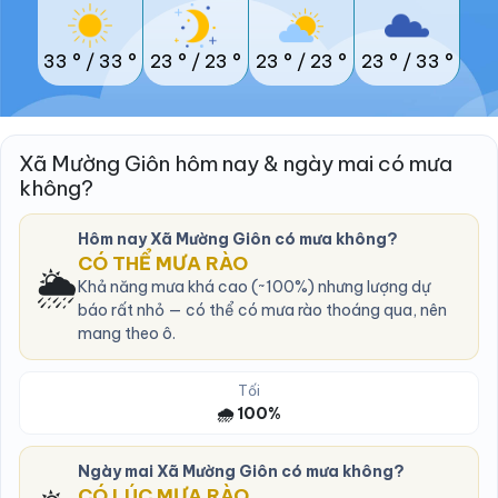
33 °
/
33 °
23 °
/
23 °
23 °
/
23 °
23 °
/
33 °
Xã Mường Giôn hôm nay & ngày mai có mưa
không?
Hôm nay Xã Mường Giôn có mưa không?
CÓ THỂ MƯA RÀO
🌦️
Khả năng mưa khá cao (~100%) nhưng lượng dự
báo rất nhỏ — có thể có mưa rào thoáng qua, nên
mang theo ô.
Tối
🌧️ 100%
Ngày mai Xã Mường Giôn có mưa không?
CÓ LÚC MƯA RÀO