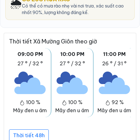
🌦️
Có thể có mưa rào nhẹ vài nơi trưa, xác suất cao
nhất 90%, lượng không đáng kể.
Thời tiết Xã Mường Giôn theo giờ
09:00 PM
10:00 PM
11:00 PM
27 °
/
32 °
27 °
/
32 °
26 °
/
31 °
100 %
100 %
92 %
Mây đen u ám
Mây đen u ám
Mây đen u ám
Thời tiết 48h