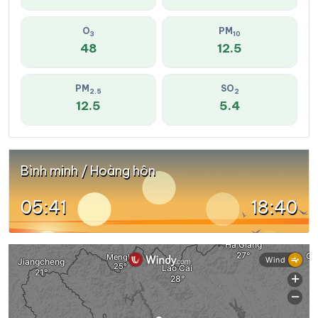
O
PM
3
10
48
12.5
PM
SO
2.5
2
12.5
5.4
Bình minh / Hoàng hôn
05:41
18:40