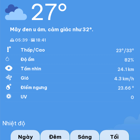
27°
Mây đen u ám, cảm giác như 32°.
🌅 05:39 · 🌇 18:41
Thấp/Cao
23°/33°
Độ ẩm
82%
Tầm nhìn
24.1 km
Gió
4.3 km/h
Điểm ngưng
23.66 °
UV
0
Nhiệt độ
Ngày
Đêm
Sáng
Tối