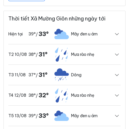
Thời tiết Xã Mường Giôn những ngày tới
33°
39°
Mây đen u ám
Hiện tại
/
31°
38°
Mưa rào nhẹ
T2 10/08
/
31°
37°
Dông
T3 11/08
/
32°
38°
Mưa rào nhẹ
T4 12/08
/
33°
39°
Mây đen u ám
T5 13/08
/