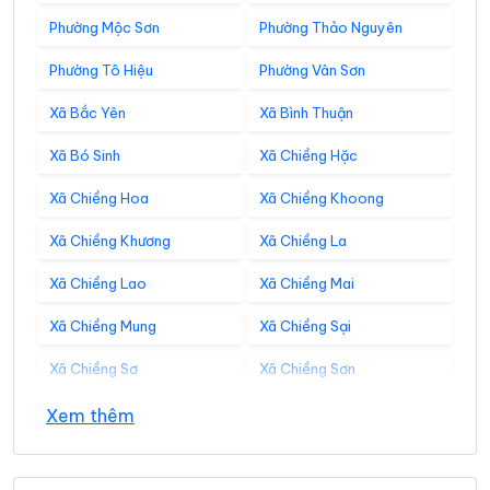
Phường Mộc Sơn
Phường Thảo Nguyên
Phường Tô Hiệu
Phường Vân Sơn
Xã Bắc Yên
Xã Bình Thuận
Xã Bó Sinh
Xã Chiềng Hặc
Xã Chiềng Hoa
Xã Chiềng Khoong
Xã Chiềng Khương
Xã Chiềng La
Xã Chiềng Lao
Xã Chiềng Mai
Xã Chiềng Mung
Xã Chiềng Sại
Xã Chiềng Sơ
Xã Chiềng Sơn
Xã Chiềng Sung
Xã Co Mạ
Xem thêm
Xã Đoàn Kết
Xã Gia Phù