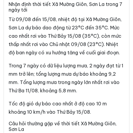
Xã Huổi Một
Xã Kim Bon
Nhận định thời tiết Xã Mường Giôn, Sơn La trong 7
ngày tới
Xã Long Hẹ
Xã Lóng Phiêng
Từ 09/08 đến 15/08, nhiệt độ tại Xã Mường Giôn,
Xã Lóng Sập
Xã Mai Sơn
Sơn La dự báo dao động từ 23°C đến 35°C. Mức
cao nhất rơi vào Thứ Bảy 15/08 (35°C), còn mức
Xã Muổi Nọi
Xã Mường Bám
thấp nhất rơi vào Chủ nhật 09/08 (23°C). Nhiệt
Xã Mường Bang
Xã Mường Bú
độ ban ngày có xu hướng tăng về cuối giai đoạn.
Xã Mường Chanh
Xã Mường Chiên
Trong 7 ngày có dữ liệu lượng mưa, 2 ngày đạt từ 1
Xã Mường Cơi
Xã Mường É
mm trở lên; tổng lượng mưa dự báo khoảng 9,2
mm. Tổng lượng mưa trong ngày lớn nhất rơi vào
Xã Mường Hung
Xã Mường Khiêng
Thứ Ba 11/08, khoảng 5,8 mm.
Xã Mường La
Xã Mường Lầm
Tốc độ gió dự báo cao nhất ở độ cao 10 m
Xã Mường Lạn
Xã Mường Lèo
khoảng 10 km/h vào Thứ Bảy 15/08.
Xã Mường Sại
Xã Nậm Lầu
Câu hỏi thường gặp về thời tiết Xã Mường Giôn,
Sơn La
Xã Nậm Ty
Xã Ngọc Chiến