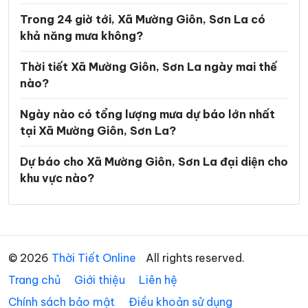
Trong 24 giờ tới, Xã Mường Giôn, Sơn La có
Xã Pắc Ngà
Xã Phiêng Cằm
khả năng mưa không?
Xã Phiêng Khoài
Xã Phiêng Pằn
Thời tiết Xã Mường Giôn, Sơn La ngày mai thế
Xã Phù Yên
Xã Púng Bánh
nào?
Xã Quỳnh Nhai
Xã Song Khủa
Ngày nào có tổng lượng mưa dự báo lớn nhất
Xã Sông Mã
Xã Sốp Cộp
tại Xã Mường Giôn, Sơn La?
Xã Suối Tọ
Xã Tà Hộc
Dự báo cho Xã Mường Giôn, Sơn La đại diện cho
khu vực nào?
Xã Tạ Khoa
Xã Tà Xùa
Xã Tân Phong
Xã Tân Yên
Xã Thuận Châu
Xã Tô Múa
© 2026
Thời Tiết Online
All rights reserved.
Xã Tường Hạ
Xã Vân Hồ
Trang chủ
Giới thiệu
Liên hệ
Xã Xím Vàng
Xã Xuân Nha
Chính sách bảo mật
Điều khoản sử dụng