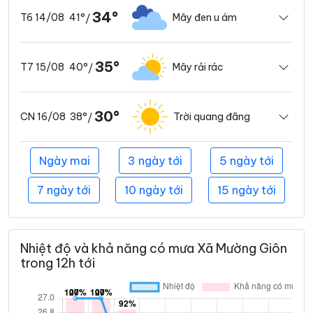
34°
41°
Mây đen u ám
T6 14/08
/
35°
40°
Mây rải rác
T7 15/08
/
30°
38°
Trời quang đãng
CN 16/08
/
Ngày mai
3 ngày tới
5 ngày tới
7 ngày tới
10 ngày tới
15 ngày tới
Nhiệt độ và khả năng có mưa Xã Mường Giôn
trong 12h tới