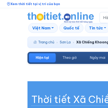
Xem thời tiết tại vị trí của bạn
Việt Nam
Quốc tế
Tin tức
Trang chủ
Sơn La
Xã Chiềng Khoon
›
›
Hiện tại
Theo giờ
Ngày mai
Thời tiết Xã Ch