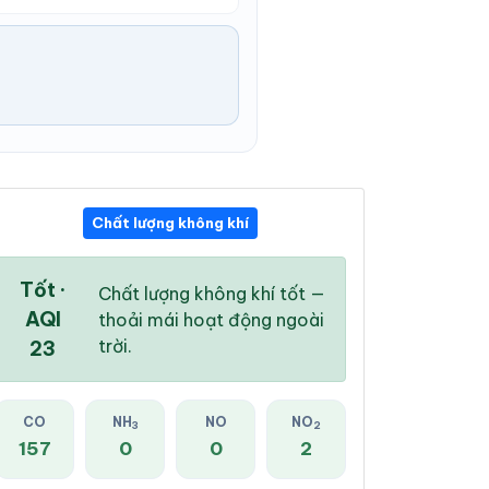
Chất lượng không khí
11:00 PM
12:00 AM
01:00 AM
23 °
/
27 °
23 °
/
27 °
22 °
/
27 °
Tốt ·
Chất lượng không khí tốt —
AQI
thoải mái hoạt động ngoài
trời.
23
95 %
91 %
87 %
CO
NH
NO
NO
3
2
Sương mù
Sương mù
Mưa rào nhẹ
157
0
0
2