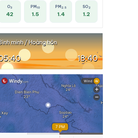
O
PM
PM
SO
3
10
2.5
2
42
1.5
1.4
1.2
Bình minh / Hoàng hôn
05:40
18:40