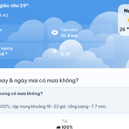
giác như 29°.
N
18:42
26 °
m
Tầm nhìn
10.4 km
 ngưng
UV
44 °
0.15
nay & ngày mai có mưa không?
oong có mưa không?
00%, tập trung khoảng 18–22 giờ, tổng lượng ~7.7 mm.
Tối
🌧️ 100%