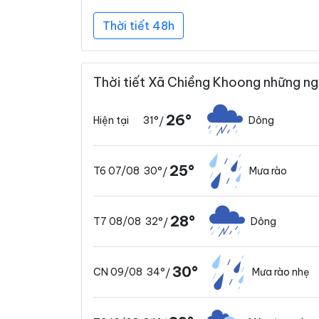
Thời tiết 48h
Thời tiết Xã Chiềng Khoong những ng
26°
31°
Dông
Hiện tại
/
25°
30°
Mưa rào
T6 07/08
/
28°
32°
Dông
T7 08/08
/
30°
34°
Mưa rào nhẹ
CN 09/08
/