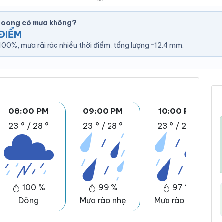
hoong có mưa không?
ĐIỂM
00%, mưa rải rác nhiều thời điểm, tổng lượng ~12.4 mm.
08:00 PM
09:00 PM
10:00 PM
23 °
/
28 °
23 °
/
28 °
23 °
/
28 °
100 %
99 %
97 %
Dông
Mưa rào nhẹ
Mưa rào nhẹ