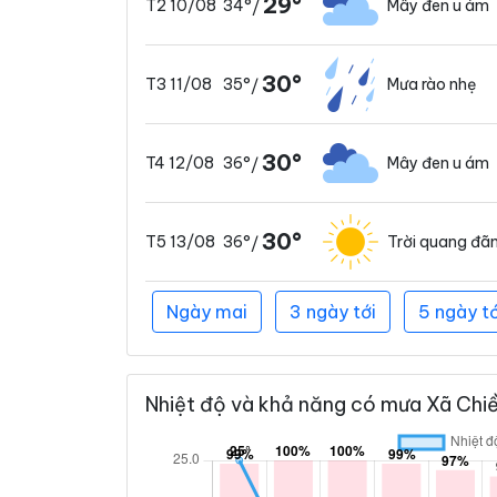
29°
34°
Mây đen u ám
T2 10/08
/
30°
35°
Mưa rào nhẹ
T3 11/08
/
30°
36°
Mây đen u ám
T4 12/08
/
30°
36°
Trời quang đã
T5 13/08
/
Ngày mai
3 ngày tới
5 ngày tớ
Nhiệt độ và khả năng có mưa Xã Chiề