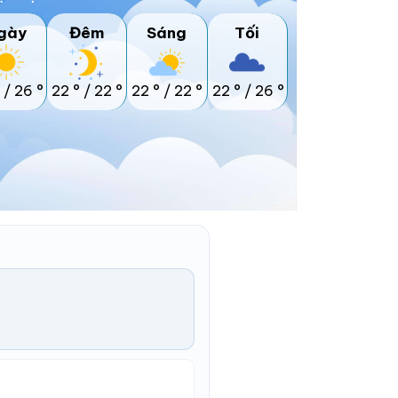
gày
Đêm
Sáng
Tối
/
26 °
22 °
/
22 °
22 °
/
22 °
22 °
/
26 °