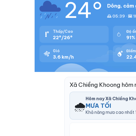
24°
Dông, cảm 
🌅 05:39 · 🌇 
Thấp/Cao
Độ ẩ
22°/26°
91%
Gió
Điểm
3.6 km/h
22.
Xã Chiềng Khoong hôm 
Hôm nay Xã Chiềng Kh
🌧️
MƯA TỐI
Khả năng mưa cao nhất 1