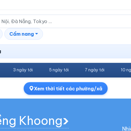
Cẩm nang
g
3 ngày tới
5 ngày tới
7 ngày tới
10 ng
Xem thời tiết các phường/xã
iềng Khoong
Nhi