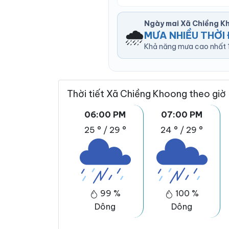
Ngày mai Xã Chiềng K
🌧️
MƯA NHIỀU THỜI 
Khả năng mưa cao nhất 1
Thời tiết Xã Chiềng Khoong theo giờ
06:00 PM
07:00 PM
25 °
/
29 °
24 °
/
29 °
99 %
100 %
Dông
Dông