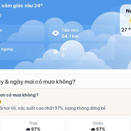
 cảm giác như 24°.
N
7
27 °
m
Tầm nhìn
%
24.1 km
 ngưng
UV
0
y & ngày mai có mưa không?
ơn có mưa không?
O
i nơi tối, xác suất cao nhất 97%, lượng không đáng kể.
Trưa
Chiều
🌧️ 97%
🌧️ 97%