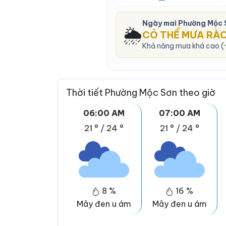
Ngày mai Phường Mộc 
🌦️
CÓ THỂ MƯA RÀ
Khả năng mưa khá cao (~
Thời tiết Phường Mộc Sơn theo giờ
06:00 AM
07:00 AM
21 °
/
24 °
21 °
/
24 °
8 %
16 %
Mây đen u ám
Mây đen u ám