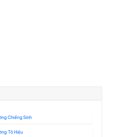
ờng Chiềng Sinh
ờng Tô Hiệu