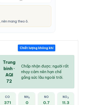
 nên mang theo ô.
Chất lượng không khí
11:00 AM
12:00 PM
01:00 PM
25 °
/
29 °
25 °
/
31 °
26 °
/
31 °
Trung
Chấp nhận được; người rất
bình ·
nhạy cảm nên hạn chế
AQI
gắng sức lâu ngoài trời.
72
97 %
95 %
94 %
Mây đen u ám
Mưa rào nhẹ
Mưa rào nhẹ
CO
NH
NO
NO
3
2
371
0
0.7
11.3