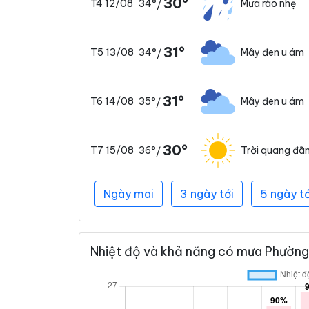
30°
34°
Mưa rào nhẹ
T4 12/08
/
31°
34°
Mây đen u ám
T5 13/08
/
31°
35°
Mây đen u ám
T6 14/08
/
30°
36°
Trời quang đã
T7 15/08
/
Ngày mai
3 ngày tới
5 ngày tớ
Nhiệt độ và khả năng có mưa Phường 