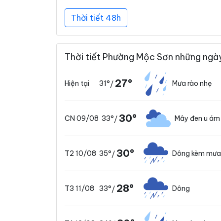
Thời tiết 48h
Thời tiết Phường Mộc Sơn những ngày
27°
31°
Mưa rào nhẹ
Hiện tại
/
30°
33°
Mây đen u ám
CN 09/08
/
30°
35°
Dông kèm mưa
T2 10/08
/
28°
33°
Dông
T3 11/08
/