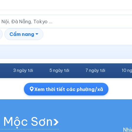
Cẩm nang
3 ngày tới
5 ngày tới
7 ngày tới
10 ng
Xem thời tiết các phường/xã
g Mộc Sơn
Nhi