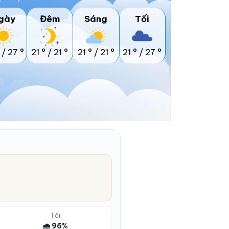
gày
Đêm
Sáng
Tối
/
27 °
21 °
/
21 °
21 °
/
21 °
21 °
/
27 °
Tối
🌧️ 96%