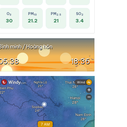
O
PM
PM
SO
3
10
2.5
2
30
21.2
21
3.4
Bình minh / Hoàng hôn
05:38
18:36