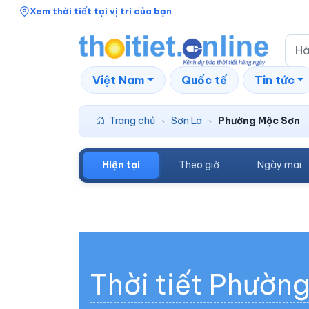
Xem thời tiết tại vị trí của bạn
Việt Nam
Quốc tế
Tin tức
Trang chủ
Sơn La
Phường Mộc Sơn
›
›
Hiện tại
Theo giờ
Ngày mai
Thời tiết Phườn