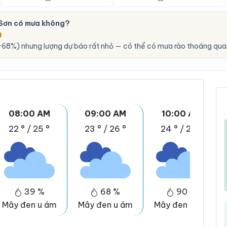
Sơn có mưa không?
O
68%) nhưng lượng dự báo rất nhỏ — có thể có mưa rào thoáng qua,
08:00 AM
09:00 AM
10:00 AM
22 °
/
25 °
23 °
/
26 °
24 °
/
28 °
39 %
68 %
90 %
Mây đen u ám
Mây đen u ám
Mây đen u ám