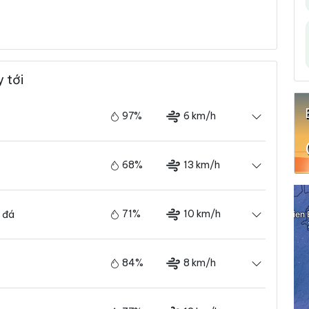
 tới
97%
6 km/h
68%
13 km/h
71%
10 km/h
 đá
84%
8 km/h