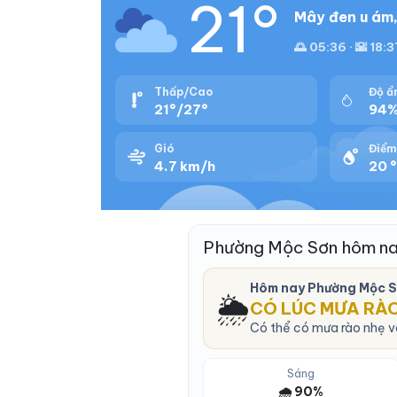
21°
Mây đen u ám,
🌅 05:36 · 🌇 18:3
Thấp/Cao
Độ ẩ
21°/27°
94
Gió
Điểm
4.7 km/h
20 °
Phường Mộc Sơn hôm na
Hôm nay Phường Mộc S
🌦️
CÓ LÚC MƯA RÀ
Có thể có mưa rào nhẹ và
Sáng
🌧️ 90%