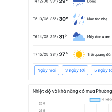
29°
33°
Dông
T4 12/08
/
30°
35°
Mưa rào nhẹ
T5 13/08
/
31°
35°
Mây đen u ám
T6 14/08
/
27°
33°
Trời quang đã
T7 15/08
/
Ngày mai
3 ngày tới
5 ngày tớ
Nhiệt độ và khả năng có mưa Phường 