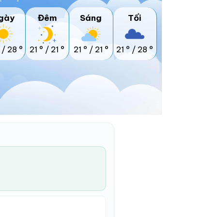
gày
Đêm
Sáng
Tối
/
28 °
21 °
/
21 °
21 °
/
21 °
21 °
/
28 °