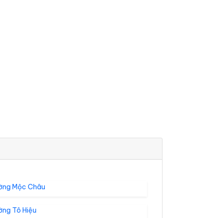
ờng Mộc Châu
ờng Tô Hiệu