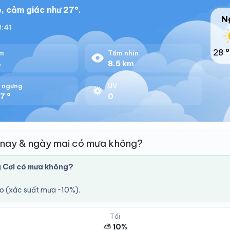
, cảm giác như 27°.
N
8:41
28 °
m
Tầm nhìn
%
8.5 km
 ngưng
UV
7 °
0
nay & ngày mai có mưa không?
 Cơi có mưa không?
áo (xác suất mưa ~10%).
Tối
⛅ 10%