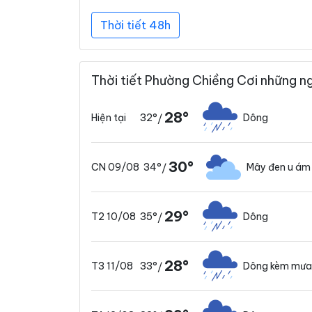
Thời tiết 48h
Thời tiết Phường Chiềng Cơi những n
28°
32°
Dông
Hiện tại
/
30°
34°
Mây đen u ám
CN 09/08
/
29°
35°
Dông
T2 10/08
/
28°
33°
Dông kèm mưa
T3 11/08
/