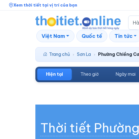
Xem thời tiết tại vị trí của bạn
Việt Nam
Quốc tế
Tin tức
Trang chủ
Sơn La
Phường Chiềng Cơ
›
›
Hiện tại
Theo giờ
Ngày mai
Thời tiết Phườn