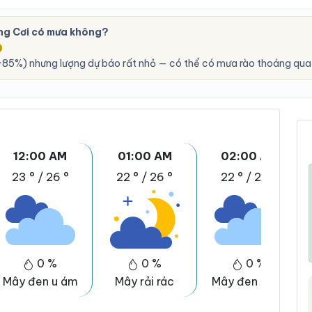
ng Cơi có mưa không?
O
85%) nhưng lượng dự báo rất nhỏ — có thể có mưa rào thoáng qua,
12:00 AM
01:00 AM
02:00 AM
23 °
/
26 °
22 °
/
26 °
22 °
/
26 °
0 %
0 %
0 %
Mây đen u ám
Mây rải rác
Mây đen u ám