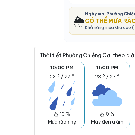
Ngày mai Phường Chiề
🌦️
CÓ THỂ MƯA RÀ
Khả năng mưa khá cao (~
Thời tiết Phường Chiềng Cơi theo giờ
10:00 PM
11:00 PM
23 °
/
27 °
23 °
/
27 °
10 %
0 %
Mưa rào nhẹ
Mây đen u ám