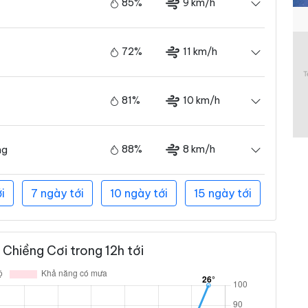
85%
9 km/h
72%
11 km/h
81%
10 km/h
88%
8 km/h
ng
i
7 ngày tới
10 ngày tới
15 ngày tới
Chiềng Cơi trong 12h tới