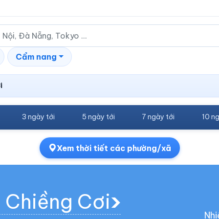
Cẩm nang
i
3 ngày tới
5 ngày tới
7 ngày tới
10 ng
Xem thời tiết các phường/xã
g Chiềng Cơi
Nhi