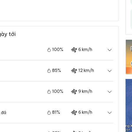
gày tới
100%
6 km/h
85%
12 km/h
100%
9 km/h
81%
6 km/h
 đá