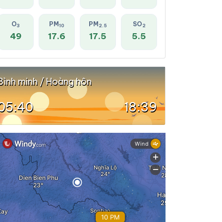
O
PM
PM
SO
3
10
2.5
2
49
17.6
17.5
5.5
Bình minh / Hoàng hôn
05:40
18:39