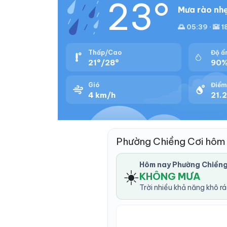
23°
Mưa rào nhẹ
🌅 05:39 · 🌇 1
Thấp/Cao
Độ ẩ
21°/28°
90
Gió
Điểm
4 km/h
21.2
Phường Chiềng Cơi hôm 
Hôm nay Phường Chiềng
☀️
KHÔNG MƯA
Trời nhiều khả năng khô r