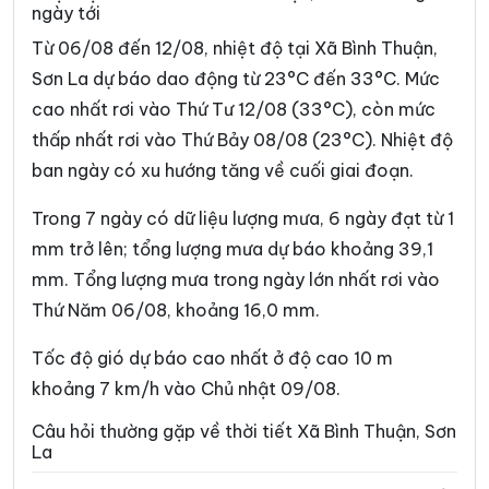
ngày tới
Xã Lóng Phiêng
Xã Lóng Sập
Từ 06/08 đến 12/08, nhiệt độ tại Xã Bình Thuận,
Xã Mai Sơn
Xã Muổi Nọi
Sơn La dự báo dao động từ 23°C đến 33°C. Mức
cao nhất rơi vào Thứ Tư 12/08 (33°C), còn mức
Xã Mường Bám
Xã Mường Bang
thấp nhất rơi vào Thứ Bảy 08/08 (23°C). Nhiệt độ
Xã Mường Bú
Xã Mường Chanh
ban ngày có xu hướng tăng về cuối giai đoạn.
Xã Mường Chiên
Xã Mường Cơi
Trong 7 ngày có dữ liệu lượng mưa, 6 ngày đạt từ 1
Xã Mường É
Xã Mường Giôn
mm trở lên; tổng lượng mưa dự báo khoảng 39,1
mm. Tổng lượng mưa trong ngày lớn nhất rơi vào
Xã Mường Hung
Xã Mường Khiêng
Thứ Năm 06/08, khoảng 16,0 mm.
Xã Mường La
Xã Mường Lầm
Tốc độ gió dự báo cao nhất ở độ cao 10 m
Xã Mường Lạn
Xã Mường Lèo
khoảng 7 km/h vào Chủ nhật 09/08.
Xã Mường Sại
Xã Nậm Lầu
Câu hỏi thường gặp về thời tiết Xã Bình Thuận, Sơn
La
Xã Nậm Ty
Xã Ngọc Chiến