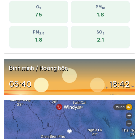
O
PM
3
10
75
1.8
PM
SO
2.5
2
1.8
2.1
Bình minh / Hoàng hôn
05:40
18:42