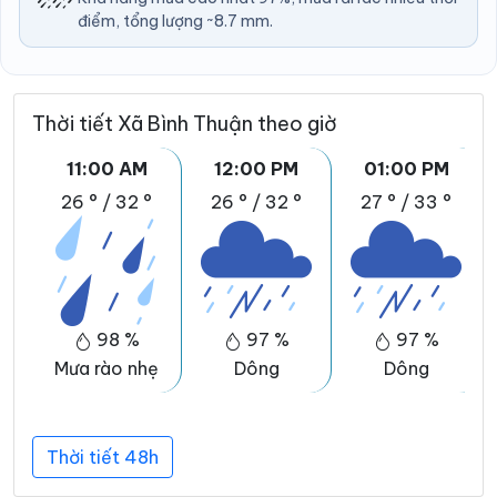
điểm, tổng lượng ~8.7 mm.
Thời tiết Xã Bình Thuận theo giờ
11:00 AM
12:00 PM
01:00 PM
26 °
/
32 °
26 °
/
32 °
27 °
/
33 °
98 %
97 %
97 %
Mưa rào nhẹ
Dông
Dông
Thời tiết 48h