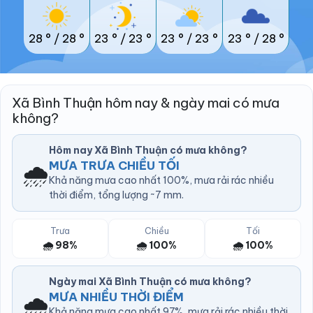
28 °
/
28 °
23 °
/
23 °
23 °
/
23 °
23 °
/
28 °
Xã Bình Thuận hôm nay & ngày mai có mưa
không?
Hôm nay Xã Bình Thuận có mưa không?
🌧️
MƯA TRƯA CHIỀU TỐI
Khả năng mưa cao nhất 100%, mưa rải rác nhiều
thời điểm, tổng lượng ~7 mm.
Trưa
Chiều
Tối
🌧️ 98%
🌧️ 100%
🌧️ 100%
Ngày mai Xã Bình Thuận có mưa không?
🌧️
MƯA NHIỀU THỜI ĐIỂM
Khả năng mưa cao nhất 97%, mưa rải rác nhiều thời