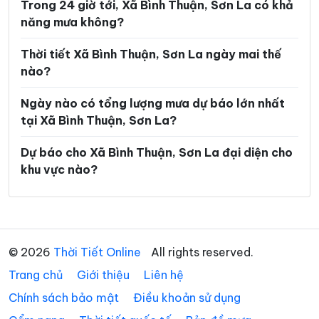
Trong 24 giờ tới, Xã Bình Thuận, Sơn La có khả
Xã Pắc Ngà
Xã Phiêng Cằm
năng mưa không?
Xã Phiêng Khoài
Xã Phiêng Pằn
Thời tiết Xã Bình Thuận, Sơn La ngày mai thế
Xã Phù Yên
Xã Púng Bánh
nào?
Xã Quỳnh Nhai
Xã Song Khủa
Ngày nào có tổng lượng mưa dự báo lớn nhất
Xã Sông Mã
Xã Sốp Cộp
tại Xã Bình Thuận, Sơn La?
Xã Suối Tọ
Xã Tà Hộc
Dự báo cho Xã Bình Thuận, Sơn La đại diện cho
khu vực nào?
Xã Tạ Khoa
Xã Tà Xùa
Xã Tân Phong
Xã Tân Yên
Xã Thuận Châu
Xã Tô Múa
© 2026
Thời Tiết Online
All rights reserved.
Xã Tường Hạ
Xã Vân Hồ
Trang chủ
Giới thiệu
Liên hệ
Xã Xím Vàng
Xã Xuân Nha
Chính sách bảo mật
Điều khoản sử dụng
Xã Yên Châu
Xã Yên Sơn