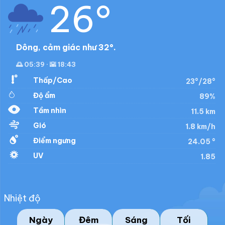
26°
Dông, cảm giác như 32°.
🌅 05:39 · 🌇 18:43
Thấp/Cao
23°/28°
Độ ẩm
89%
Tầm nhìn
11.5 km
Gió
1.8 km/h
Điểm ngưng
24.05 °
UV
1.85
Nhiệt độ
Ngày
Đêm
Sáng
Tối