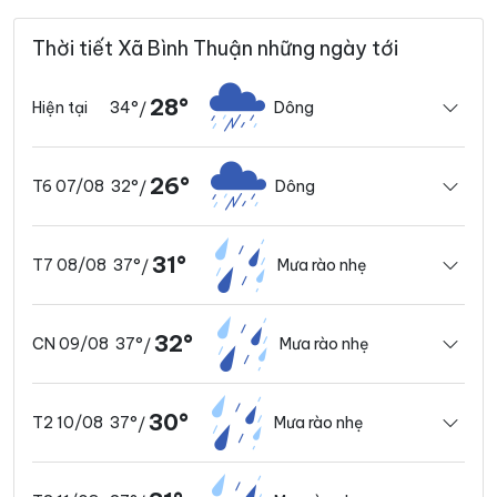
Thời tiết Xã Bình Thuận những ngày tới
28°
34°
Dông
Hiện tại
/
26°
32°
Dông
T6 07/08
/
31°
37°
Mưa rào nhẹ
T7 08/08
/
32°
37°
Mưa rào nhẹ
CN 09/08
/
30°
37°
Mưa rào nhẹ
T2 10/08
/