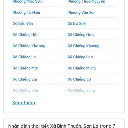
Phường Mộc Sơn
Phường Thảo Nguyên
Phường Tô Hiệu
Phường Vân Sơn
Xã Bắc Yên
Xã Bó Sinh
Xã Chiềng Hặc
Xã Chiềng Hoa
Xã Chiềng Khoong
Xã Chiềng Khương
Xã Chiềng La
Xã Chiềng Lao
Xã Chiềng Mai
Xã Chiềng Mung
Xã Chiềng Sại
Xã Chiềng Sơ
Xã Chiềng Sơn
Xã Chiềng Sung
Xã Co Mạ
Xã Đoàn Kết
Xem thêm
Xã Gia Phù
Xã Huổi Một
Xã Kim Bon
Xã Long Hẹ
Nhận định thời tiết Xã Bình Thuận, Sơn La trong 7