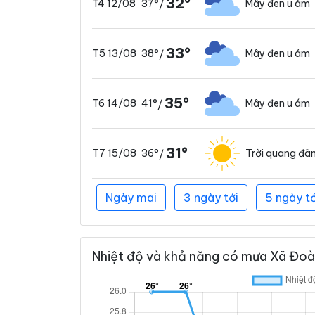
32°
37°
Mây đen u ám
T4 12/08
/
33°
38°
Mây đen u ám
T5 13/08
/
35°
41°
Mây đen u ám
T6 14/08
/
31°
36°
Trời quang đã
T7 15/08
/
Ngày mai
3 ngày tới
5 ngày tớ
Nhiệt độ và khả năng có mưa Xã Đoàn