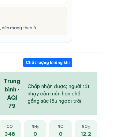
 nên mang theo ô.
Chất lượng không khí
12:00 AM
01:00 AM
02:00 AM
24 °
/
29 °
24 °
/
28 °
24 °
/
28 °
Trung
Chấp nhận được; người rất
bình ·
nhạy cảm nên hạn chế
AQI
gắng sức lâu ngoài trời.
79
0 %
0 %
0 %
Mây đen u ám
Mây đen u ám
Mây đen u ám
CO
NH
NO
NO
3
2
348
0
0
12.2