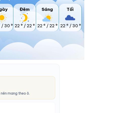
gày
Đêm
Sáng
Tối
°
/
30 °
22 °
/
22 °
22 °
/
22 °
22 °
/
30 °
 nên mang theo ô.