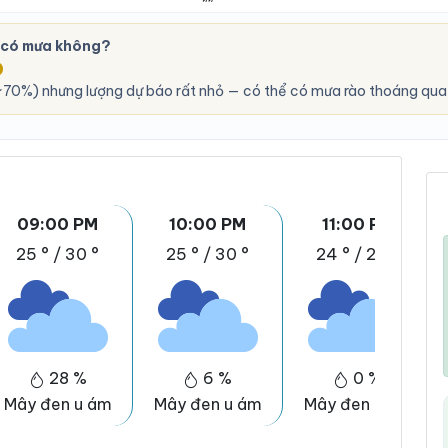
 có mưa không?
O
70%) nhưng lượng dự báo rất nhỏ — có thể có mưa rào thoáng qua,
09:00 PM
10:00 PM
11:00 PM
25 °
/
30 °
25 °
/
30 °
24 °
/
29 °
28 %
6 %
0 %
Mây đen u ám
Mây đen u ám
Mây đen u ám