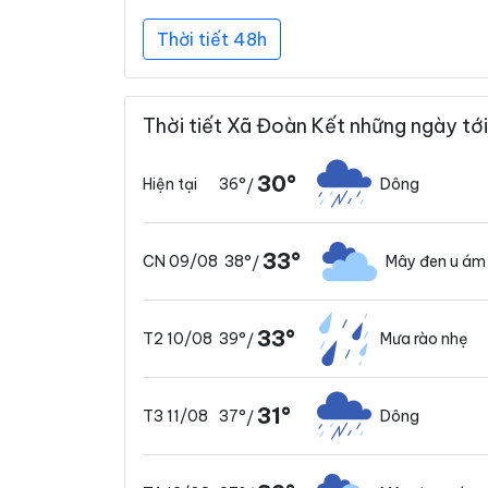
Thời tiết 48h
Thời tiết Xã Đoàn Kết những ngày tới
30°
36°
Dông
Hiện tại
/
33°
38°
Mây đen u ám
CN 09/08
/
33°
39°
Mưa rào nhẹ
T2 10/08
/
31°
37°
Dông
T3 11/08
/