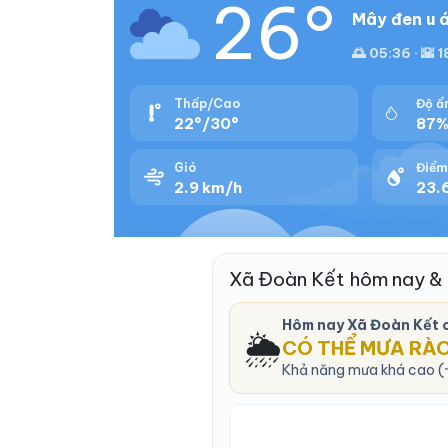
26°
Mây đen u á
🌅 05:36 · 🌇 
Thấp/Cao
Độ ẩ
22°/30°
87
Gió
Điểm
2.9 km/h
23.
Xã Đoàn Kết hôm nay &
Hôm nay Xã Đoàn Kết 
🌦️
CÓ THỂ MƯA RÀ
Khả năng mưa khá cao (~