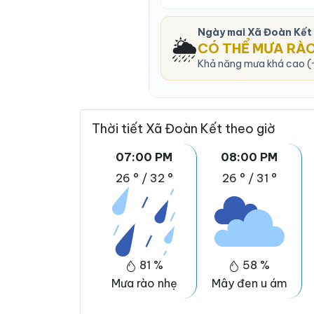
Ngày mai Xã Đoàn Kết
🌦️
CÓ THỂ MƯA RÀ
Khả năng mưa khá cao (~
Thời tiết Xã Đoàn Kết theo giờ
07:00 PM
08:00 PM
26 °
/
32 °
26 °
/
31 °
81 %
58 %
Mưa rào nhẹ
Mây đen u ám