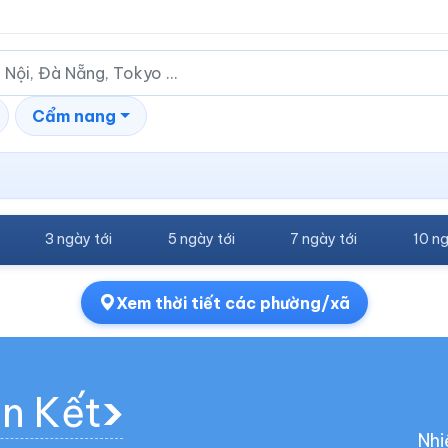
Cẩm nang
3 ngày tới
5 ngày tới
7 ngày tới
10 ng
Xem thời tiết các phường/xã
àn Kết
Nhi