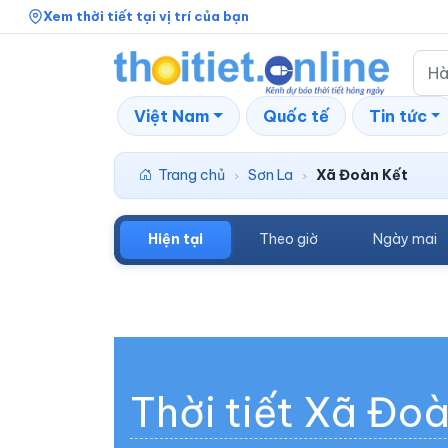
Xem thời tiết tại vị trí của bạn
Việt Nam
Quốc tế
Tin tức
Trang chủ
Sơn La
Xã Đoàn Kết
›
›
Hiện tại
Theo giờ
Ngày mai
Thời tiết Xã Đo