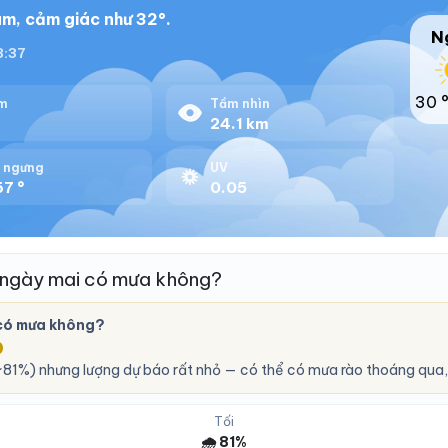
m, cảm giác như 32°.
N
18:37
30 
m
Tầm nhìn
%
24.1 km
 ngưng
UV
67 °
0.05
 ngày mai có mưa không?
có mưa không?
O
81%) nhưng lượng dự báo rất nhỏ — có thể có mưa rào thoáng qua,
Tối
🌧️ 81%