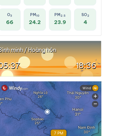
O
PM
PM
SO
3
10
2.5
2
66
24.2
23.9
4
Bình minh / Hoàng hôn
05:37
18:36