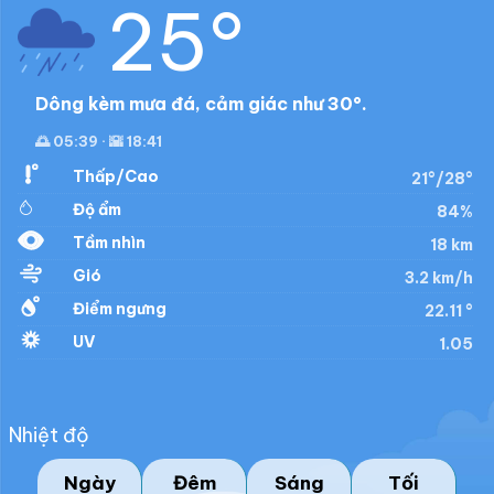
25°
Dông kèm mưa đá, cảm giác như 30°.
🌅 05:39 · 🌇 18:41
Thấp/Cao
21°/28°
Độ ẩm
84%
Tầm nhìn
18 km
Gió
3.2 km/h
Điểm ngưng
22.11 °
UV
1.05
Nhiệt độ
Ngày
Đêm
Sáng
Tối