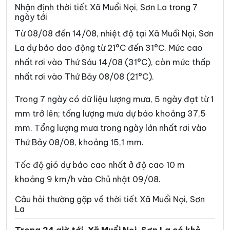
Xã Huổi Một
Xã Kim Bon
Nhận định thời tiết Xã Muổi Nọi, Sơn La trong 7
ngày tới
Xã Long Hẹ
Xã Lóng Phiêng
Từ 08/08 đến 14/08, nhiệt độ tại Xã Muổi Nọi, Sơn
Xã Lóng Sập
Xã Mai Sơn
La dự báo dao động từ 21°C đến 31°C. Mức cao
nhất rơi vào Thứ Sáu 14/08 (31°C), còn mức thấp
Xã Mường Bám
Xã Mường Bang
nhất rơi vào Thứ Bảy 08/08 (21°C).
Xã Mường Bú
Xã Mường Chanh
Trong 7 ngày có dữ liệu lượng mưa, 5 ngày đạt từ 1
Xã Mường Chiên
Xã Mường Cơi
mm trở lên; tổng lượng mưa dự báo khoảng 37,5
Xã Mường É
Xã Mường Giôn
mm. Tổng lượng mưa trong ngày lớn nhất rơi vào
Thứ Bảy 08/08, khoảng 15,1 mm.
Xã Mường Hung
Xã Mường Khiêng
Xã Mường La
Xã Mường Lầm
Tốc độ gió dự báo cao nhất ở độ cao 10 m
khoảng 9 km/h vào Chủ nhật 09/08.
Xã Mường Lạn
Xã Mường Lèo
Câu hỏi thường gặp về thời tiết Xã Muổi Nọi, Sơn
Xã Mường Sại
Xã Nậm Lầu
La
Xã Nậm Ty
Xã Ngọc Chiến