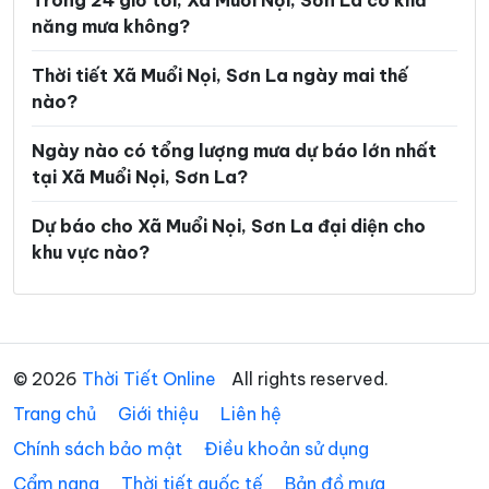
Trong 24 giờ tới, Xã Muổi Nọi, Sơn La có khả
năng mưa không?
Xã Pắc Ngà
Xã Phiêng Cằm
Xã Phiêng Khoài
Xã Phiêng Pằn
Thời tiết Xã Muổi Nọi, Sơn La ngày mai thế
nào?
Xã Phù Yên
Xã Púng Bánh
Ngày nào có tổng lượng mưa dự báo lớn nhất
Xã Quỳnh Nhai
Xã Song Khủa
tại Xã Muổi Nọi, Sơn La?
Xã Sông Mã
Xã Sốp Cộp
Dự báo cho Xã Muổi Nọi, Sơn La đại diện cho
Xã Suối Tọ
Xã Tà Hộc
khu vực nào?
Xã Tạ Khoa
Xã Tà Xùa
Xã Tân Phong
Xã Tân Yên
Xã Thuận Châu
Xã Tô Múa
© 2026
Thời Tiết Online
All rights reserved.
Trang chủ
Xã Tường Hạ
Giới thiệu
Liên hệ
Xã Vân Hồ
Chính sách bảo mật
Điều khoản sử dụng
Xã Xím Vàng
Xã Xuân Nha
Cẩm nang
Thời tiết quốc tế
Bản đồ mưa