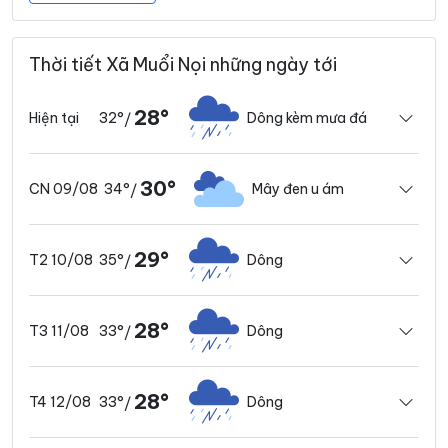
Thời tiết Xã Muổi Nọi những ngày tới
28°
32°
Dông kèm mưa đá
Hiện tại
/
30°
34°
Mây đen u ám
CN 09/08
/
29°
35°
Dông
T2 10/08
/
28°
33°
Dông
T3 11/08
/
28°
33°
Dông
T4 12/08
/