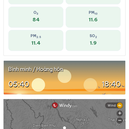
O
PM
3
10
84
11.6
PM
SO
2.5
2
11.4
1.9
Bình minh / Hoàng hôn
05:40
18:40