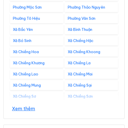
Phường Mộc Sơn
Phường Thảo Nguyên
Phường Tô Hiệu
Phường Vân Sơn
Xã Bắc Yên
Xã Bình Thuận
Xã Bó Sinh
Xã Chiềng Hặc
Xã Chiềng Hoa
Xã Chiềng Khoong
Xã Chiềng Khương
Xã Chiềng La
Xã Chiềng Lao
Xã Chiềng Mai
Xã Chiềng Mung
Xã Chiềng Sại
Xã Chiềng Sơ
Xã Chiềng Sơn
Xã Chiềng Sung
Xã Co Mạ
Xem thêm
Xã Đoàn Kết
Xã Gia Phù