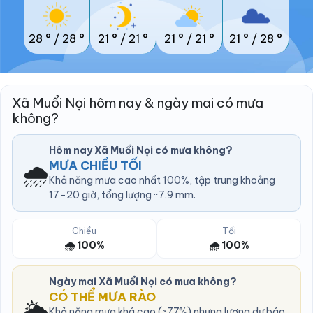
28 °
/
28 °
21 °
/
21 °
21 °
/
21 °
21 °
/
28 °
Xã Muổi Nọi hôm nay & ngày mai có mưa
không?
Hôm nay Xã Muổi Nọi có mưa không?
🌧️
MƯA CHIỀU TỐI
Khả năng mưa cao nhất 100%, tập trung khoảng
17–20 giờ, tổng lượng ~7.9 mm.
Chiều
Tối
🌧️ 100%
🌧️ 100%
Ngày mai Xã Muổi Nọi có mưa không?
CÓ THỂ MƯA RÀO
🌦️
Khả năng mưa khá cao (~77%) nhưng lượng dự báo