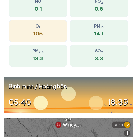
NO
NO
2
0.1
0.8
O
PM
3
10
105
14.1
PM
SO
2.5
2
13.8
3.3
Bình minh / Hoàng hôn
05:40
18:39