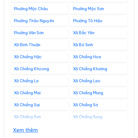
Phường Mộc Châu
Phường Mộc Sơn
Phường Thảo Nguyên
Phường Tô Hiệu
Phường Vân Sơn
Xã Bắc Yên
Xã Bình Thuận
Xã Bó Sinh
Xã Chiềng Hặc
Xã Chiềng Hoa
Xã Chiềng Khoong
Xã Chiềng Khương
Xã Chiềng La
Xã Chiềng Lao
Xã Chiềng Mai
Xã Chiềng Mung
Xã Chiềng Sại
Xã Chiềng Sơ
Xã Chiềng Sơn
Xã Chiềng Sung
Xã Co Mạ
Xã Đoàn Kết
Xem thêm