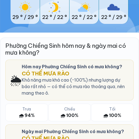
29 °
/
29 °
22 °
/
22 °
22 °
/
22 °
22 °
/
29 °
Phường Chiềng Sinh hôm nay & ngày mai có
mưa không?
Hôm nay Phường Chiềng Sinh có mưa không?
CÓ THỂ MƯA RÀO
🌦️
Khả năng mưa khá cao (~100%) nhưng lượng dự
báo rất nhỏ — có thể có mưa rào thoáng qua, nên
mang theo ô.
Trưa
Chiều
Tối
🌧️ 94%
🌧️ 100%
🌧️ 100%
Ngày mai Phường Chiềng Sinh có mưa không?
CÓ THỂ MƯA RÀO