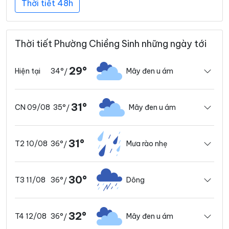
Thời tiết 48h
Thời tiết Phường Chiềng Sinh những ngày tới
29°
34°
Mây đen u ám
Hiện tại
/
31°
35°
Mây đen u ám
CN 09/08
/
31°
36°
Mưa rào nhẹ
T2 10/08
/
30°
36°
Dông
T3 11/08
/
32°
36°
Mây đen u ám
T4 12/08
/