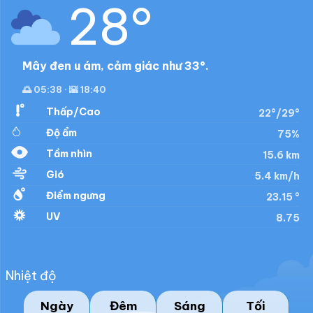
28°
Mây đen u ám, cảm giác như 33°.
🌅 05:38 · 🌇 18:40
Thấp/Cao
22°/29°
Độ ẩm
75%
Tầm nhìn
15.6 km
Gió
5.4 km/h
Điểm ngưng
23.15 °
UV
8.75
Nhiệt độ
Ngày
Đêm
Sáng
Tối