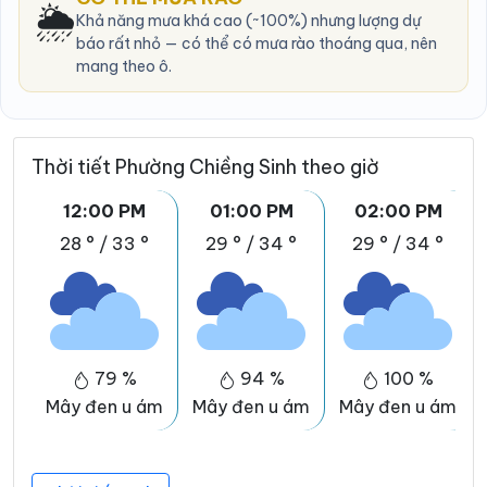
🌦️
Khả năng mưa khá cao (~100%) nhưng lượng dự
báo rất nhỏ — có thể có mưa rào thoáng qua, nên
mang theo ô.
Thời tiết Phường Chiềng Sinh theo giờ
12:00 PM
01:00 PM
02:00 PM
28 °
/
33 °
29 °
/
34 °
29 °
/
34 °
79 %
94 %
100 %
Mây đen u ám
Mây đen u ám
Mây đen u ám