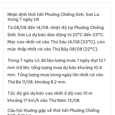
Xã Gia Phù
Xã Huổi Một
Xã Kim Bon
Xã Long Hẹ
Nhận định thời tiết Phường Chiềng Sinh, Sơn La
trong 7 ngày tới
Xã Lóng Phiêng
Xã Lóng Sập
Từ 08/08 đến 14/08, nhiệt độ tại Phường Chiềng
Xã Mai Sơn
Xã Muổi Nọi
Sinh, Sơn La dự báo dao động từ 22°C đến 33°C.
Mức cao nhất rơi vào Thứ Sáu 14/08 (33°C), còn
Xã Mường Bám
Xã Mường Bang
mức thấp nhất rơi vào Thứ Bảy 08/08 (22°C).
Xã Mường Bú
Xã Mường Chanh
Trong 7 ngày có dữ liệu lượng mưa, 1 ngày đạt từ 1
Xã Mường Chiên
Xã Mường Cơi
mm trở lên; tổng lượng mưa dự báo khoảng 10,4
Xã Mường É
Xã Mường Giôn
mm. Tổng lượng mưa trong ngày lớn nhất rơi vào
Thứ Ba 11/08, khoảng 8,2 mm.
Xã Mường Hung
Xã Mường Khiêng
Xã Mường La
Xã Mường Lầm
Tốc độ gió dự báo cao nhất ở độ cao 10 m
khoảng 17 km/h vào Thứ Năm 13/08.
Xã Mường Lạn
Xã Mường Lèo
Câu hỏi thường gặp về thời tiết Phường Chiềng
Xã Mường Sại
Xã Nậm Lầu