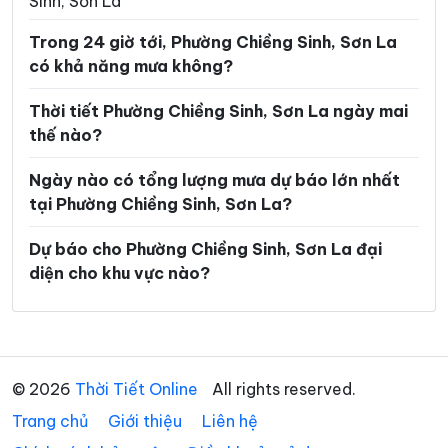
Sinh, Sơn La
Xã Nậm Ty
Xã Ngọc Chiến
Trong 24 giờ tới, Phường Chiềng Sinh, Sơn La
có khả năng mưa không?
Xã Pắc Ngà
Xã Phiêng Cằm
Xã Phiêng Khoài
Xã Phiêng Pằn
Thời tiết Phường Chiềng Sinh, Sơn La ngày mai
thế nào?
Xã Phù Yên
Xã Púng Bánh
Ngày nào có tổng lượng mưa dự báo lớn nhất
Xã Quỳnh Nhai
Xã Song Khủa
tại Phường Chiềng Sinh, Sơn La?
Xã Sông Mã
Xã Sốp Cộp
Dự báo cho Phường Chiềng Sinh, Sơn La đại
Xã Suối Tọ
Xã Tà Hộc
diện cho khu vực nào?
Xã Tạ Khoa
Xã Tà Xùa
Xã Tân Phong
Xã Tân Yên
Xã Thuận Châu
Xã Tô Múa
© 2026
Thời Tiết Online
All rights reserved.
Trang chủ
Xã Tường Hạ
Giới thiệu
Liên hệ
Xã Vân Hồ