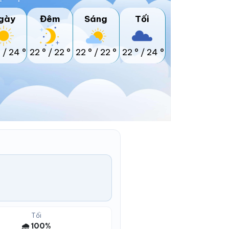
gày
Đêm
Sáng
Tối
°
/
24 °
22 °
/
22 °
22 °
/
22 °
22 °
/
24 °
Tối
🌧️ 100%