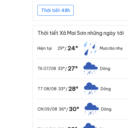
Thời tiết 48h
Thời tiết Xã Mai Sơn những ngày tới
24°
29°
Mưa rào nhẹ
Hiện tại
/
27°
33°
Dông
T6 07/08
/
28°
33°
Dông
T7 08/08
/
30°
36°
Dông
CN 09/08
/