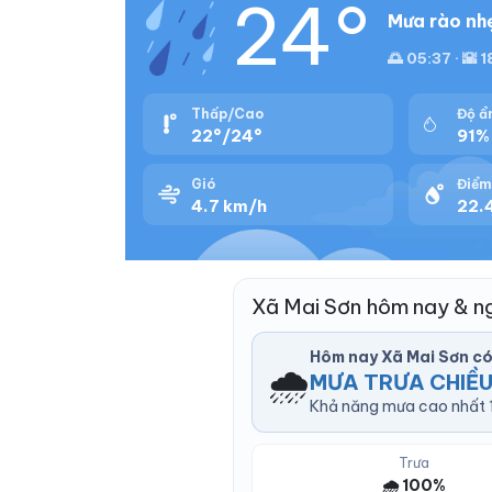
24°
Mưa rào nhẹ
🌅 05:37 · 🌇 1
Thấp/Cao
Độ ẩ
22°/24°
91%
Gió
Điểm
4.7 km/h
22.
Xã Mai Sơn hôm nay & n
Hôm nay Xã Mai Sơn c
🌧️
MƯA TRƯA CHIỀU
Khả năng mưa cao nhất 1
Trưa
🌧️ 100%