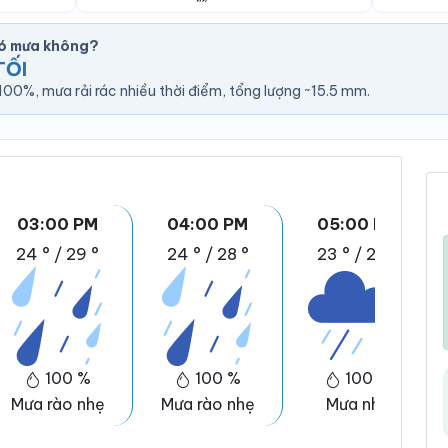
có mưa không?
TỐI
00%, mưa rải rác nhiều thời điểm, tổng lượng ~15.5 mm.
03:00 PM
04:00 PM
05:00 PM
24 °
/
29 °
24 °
/
28 °
23 °
/
28 °
100 %
100 %
100 %
Mưa rào nhẹ
Mưa rào nhẹ
Mưa nhẹ