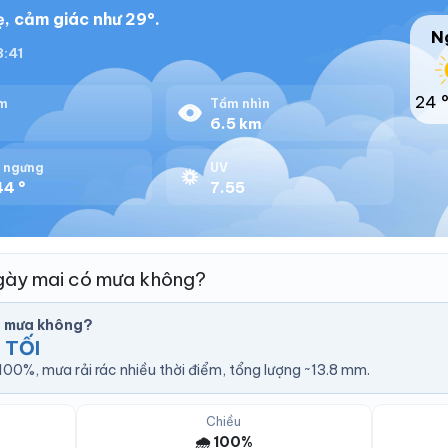
, cảm giác như 29°.
N
8:41
24 
m
Tầm nhìn
6.5 km
 ngưng
UV
44 °
7.55
gày mai có mưa không?
ó mưa không?
 TỐI
00%, mưa rải rác nhiều thời điểm, tổng lượng ~13.8 mm.
Chiều
🌧️ 100%