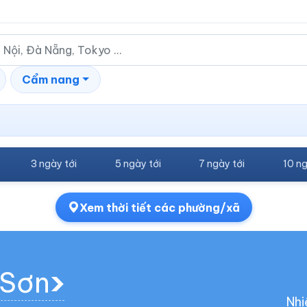
Cẩm nang
3 ngày tới
5 ngày tới
7 ngày tới
10 ng
Xem thời tiết các phường/xã
 Sơn
Nhi