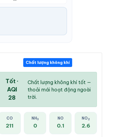
Chất lượng không khí
06:00 PM
07:00 PM
08:00 PM
23 °
/
28 °
23 °
/
27 °
23 °
/
27 °
Tốt ·
Chất lượng không khí tốt —
AQI
thoải mái hoạt động ngoài
trời.
28
100 %
100 %
96 %
CO
NH
NO
NO
3
2
Mưa nhẹ
Mưa nhẹ
Mưa nhẹ
211
0
0.1
2.6