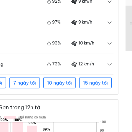
92%
9 km/h
97%
9 km/h
93%
10 km/h
73%
12 km/h
ng
i
7 ngày tới
10 ngày tới
15 ngày tới
Sơn trong 12h tới