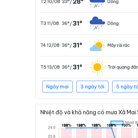
28°
33°
Dông
T2 10/08
/
31°
36°
Dông
T3 11/08
/
31°
36°
Mây rải rác
T4 12/08
/
31°
36°
Trời quang đã
T5 13/08
/
Ngày mai
3 ngày tới
5 ngày tớ
Nhiệt độ và khả năng có mưa Xã Mai 