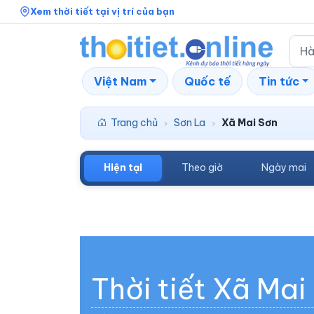
Xem thời tiết tại vị trí của bạn
Việt Nam
Quốc tế
Tin tức
Trang chủ
Sơn La
Xã Mai Sơn
›
›
Hiện tại
Theo giờ
Ngày mai
Thời tiết Xã Mai