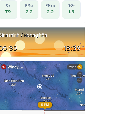
O
PM
PM
SO
3
10
2.5
2
79
2.2
2.2
1.9
Bình minh / Hoàng hôn
05:39
18:39