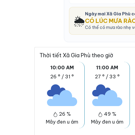
Ngày mai Xã Gia Phù 
🌦️
CÓ LÚC MƯA RÀ
Có thể có mưa rào nhẹ và
Thời tiết Xã Gia Phù theo giờ
10:00 AM
11:00 AM
26 °
/
31 °
27 °
/
33 °
26 %
49 %
Mây đen u ám
Mây đen u ám