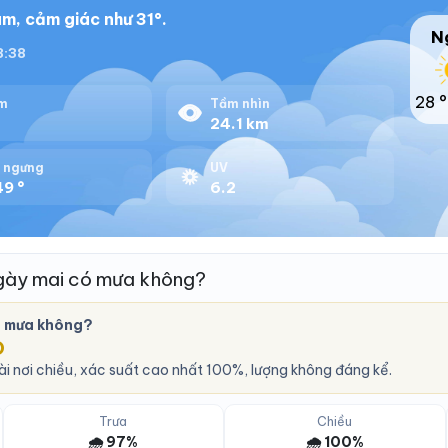
m, cảm giác như 31°.
N
18:38
28 °
m
Tầm nhìn
24.1 km
 ngưng
UV
49 °
6.2
gày mai có mưa không?
ó mưa không?
O
i nơi chiều, xác suất cao nhất 100%, lượng không đáng kể.
Trưa
Chiều
🌧️ 97%
🌧️ 100%