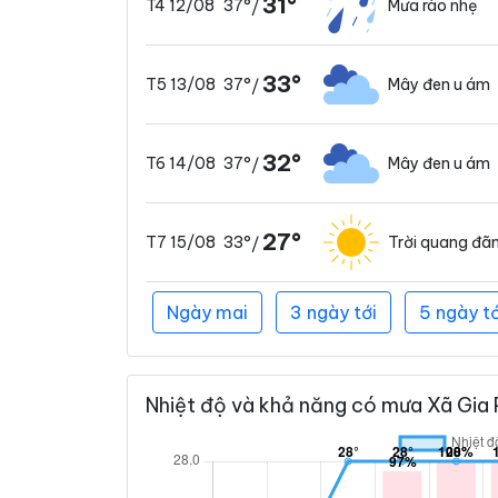
31°
37°
Mưa rào nhẹ
T4 12/08
/
33°
37°
Mây đen u ám
T5 13/08
/
32°
37°
Mây đen u ám
T6 14/08
/
27°
33°
Trời quang đã
T7 15/08
/
Ngày mai
3 ngày tới
5 ngày tớ
Nhiệt độ và khả năng có mưa Xã Gia P