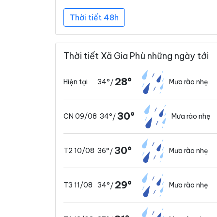
Thời tiết 48h
Thời tiết Xã Gia Phù những ngày tới
28°
34°
Mưa rào nhẹ
Hiện tại
/
30°
34°
Mưa rào nhẹ
CN 09/08
/
30°
36°
Mưa rào nhẹ
T2 10/08
/
29°
34°
Mưa rào nhẹ
T3 11/08
/