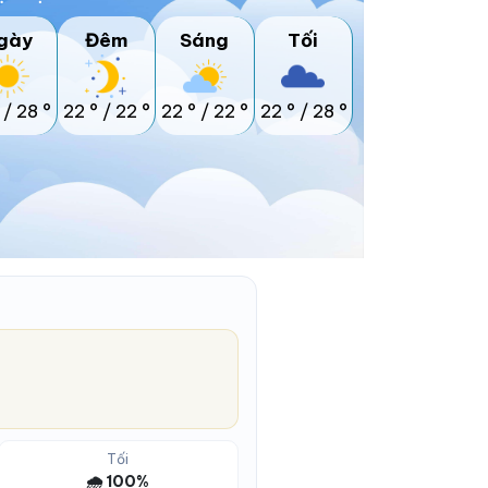
gày
Đêm
Sáng
Tối
/
28 °
22 °
/
22 °
22 °
/
22 °
22 °
/
28 °
Tối
🌧️ 100%