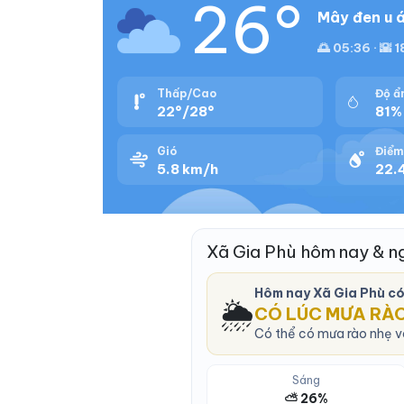
26°
Mây đen u á
🌅 05:36 · 🌇 
Thấp/Cao
Độ ẩ
22°/28°
81%
Gió
Điểm
5.8 km/h
22.
Xã Gia Phù hôm nay & n
Hôm nay Xã Gia Phù c
🌦️
CÓ LÚC MƯA RÀ
Có thể có mưa rào nhẹ và
Sáng
⛅ 26%