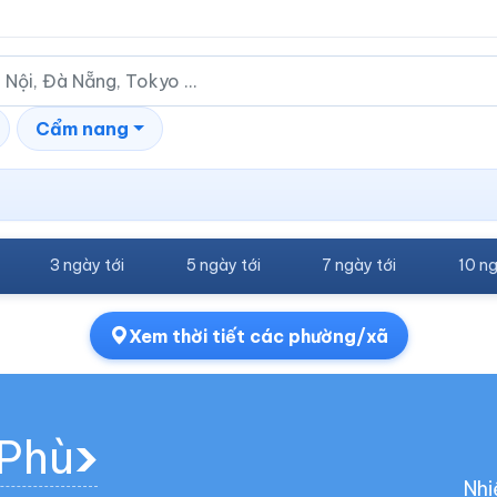
Cẩm nang
3 ngày tới
5 ngày tới
7 ngày tới
10 ng
Xem thời tiết các phường/xã
 Phù
Nhi