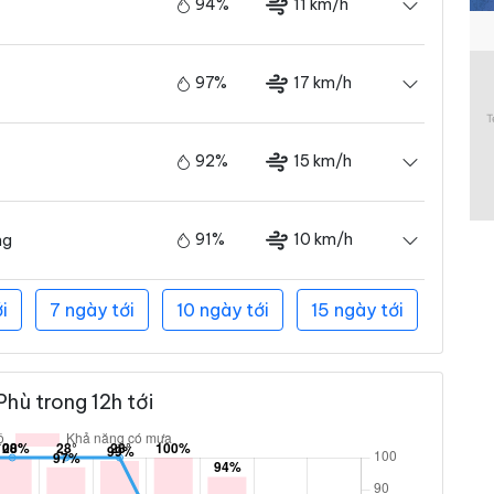
94%
11 km/h
97%
17 km/h
92%
15 km/h
91%
10 km/h
ng
i
7 ngày tới
10 ngày tới
15 ngày tới
hù trong 12h tới