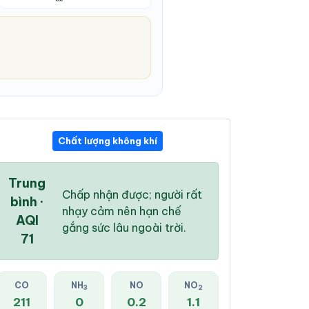
Chất lượng không khí
03:00 PM
04:00 PM
05:00 PM
28 °
/
33 °
28 °
/
33 °
28 °
/
33 °
Trung
Chấp nhận được; người rất
bình ·
nhạy cảm nên hạn chế
AQI
gắng sức lâu ngoài trời.
71
100 %
97 %
99 %
Mây đen u ám
Mây đen u ám
Mây rải rác
CO
NH
NO
NO
3
2
211
0
0.2
1.1