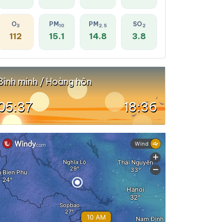
O
PM
PM
SO
3
10
2.5
2
112
15.1
14.8
3.8
Bình minh / Hoàng hôn
05:37
18:36