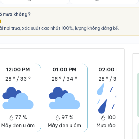
có mưa không?
O
i nơi trưa, xác suất cao nhất 100%, lượng không đáng kể.
12:00 PM
01:00 PM
02:00 PM
28 °
/
33 °
28 °
/
34 °
28 °
/
33 °
77 %
97 %
100 %
Mây đen u ám
Mây đen u ám
Mưa rào nhẹ