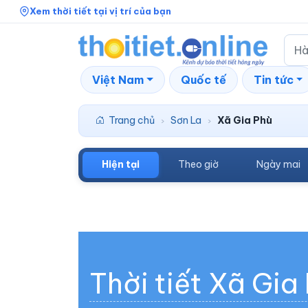
Xem thời tiết tại vị trí của bạn
Việt Nam
Quốc tế
Tin tức
Trang chủ
Sơn La
Xã Gia Phù
›
›
Hiện tại
Theo giờ
Ngày mai
Thời tiết Xã Gia