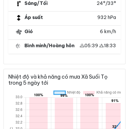
Sáng/Tối
24°/33°
Áp suất
932 hPa
Gió
6 km/h
Bình minh/Hoàng hôn
05:39
18:33
Nhiệt độ và khả năng có mưa Xã Suối Tọ
trong 5 ngày tới