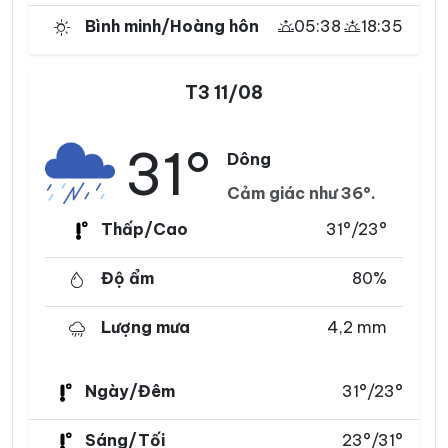
Bình minh/Hoàng hôn
05:38
18:35
T3 11/08
31°
Dông
Cảm giác như 36°.
Thấp/Cao
31°/23°
Độ ẩm
80%
Lượng mưa
4,2 mm
Ngày/Đêm
31°/23°
Sáng/Tối
23°/31°