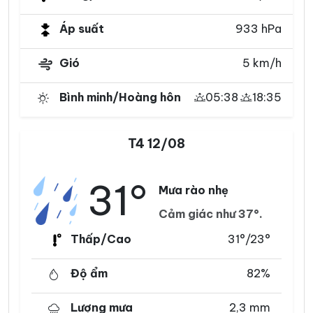
Áp suất
933 hPa
Gió
5 km/h
Bình minh/Hoàng hôn
05:38
18:35
T4 12/08
31°
Mưa rào nhẹ
Cảm giác như 37°.
Thấp/Cao
31°/23°
Độ ẩm
82%
Lượng mưa
2,3 mm