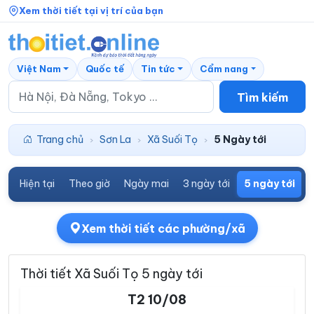
Xem thời tiết tại vị trí của bạn
Việt Nam
Quốc tế
Tin tức
Cẩm nang
Tìm kiếm
Trang chủ
Sơn La
Xã Suối Tọ
5 Ngày tới
›
›
›
Hiện tại
Theo giờ
Ngày mai
3 ngày tới
5 ngày tới
7
Xem thời tiết các phường/xã
Thời tiết Xã Suối Tọ 5 ngày tới
T2 10/08