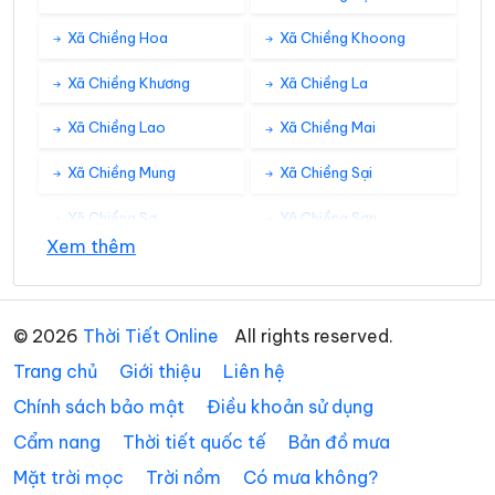
Xã Chiềng Hoa
Xã Chiềng Khoong
Xã Chiềng Khương
Xã Chiềng La
Xã Chiềng Lao
Xã Chiềng Mai
Xã Chiềng Mung
Xã Chiềng Sại
Xã Chiềng Sơ
Xã Chiềng Sơn
Xem thêm
Xã Chiềng Sung
Xã Co Mạ
Xã Đoàn Kết
Xã Gia Phù
© 2026
Thời Tiết Online
All rights reserved.
Xã Huổi Một
Xã Kim Bon
Trang chủ
Giới thiệu
Liên hệ
Xã Long Hẹ
Xã Lóng Phiêng
Chính sách bảo mật
Điều khoản sử dụng
Cẩm nang
Thời tiết quốc tế
Bản đồ mưa
Xã Lóng Sập
Xã Mai Sơn
Mặt trời mọc
Trời nồm
Có mưa không?
Xã Muổi Nọi
Xã Mường Bám