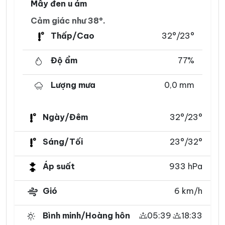
Mây đen u ám
Cảm giác như 38°.
Thấp/Cao
32°/23°
Độ ẩm
77%
Lượng mưa
0,0 mm
Ngày/Đêm
32°/23°
Sáng/Tối
23°/32°
Áp suất
933 hPa
Gió
6 km/h
Bình minh/Hoàng hôn
05:39
18:33