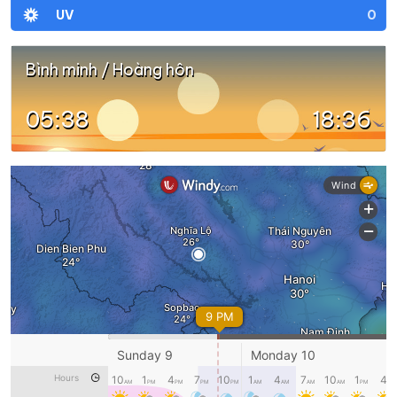
0
UV
Bình minh / Hoàng hôn
05:38
18:36