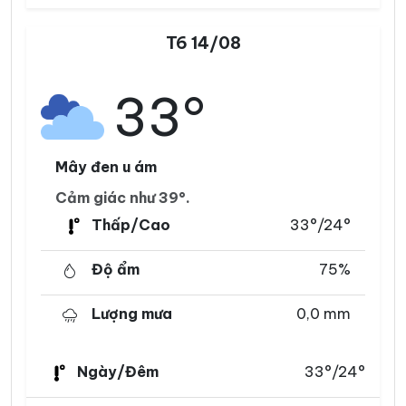
T6 14/08
33°
Mây đen u ám
Cảm giác như 39°.
Thấp/Cao
33°/24°
Độ ẩm
75%
Lượng mưa
0,0 mm
Ngày/Đêm
33°/24°