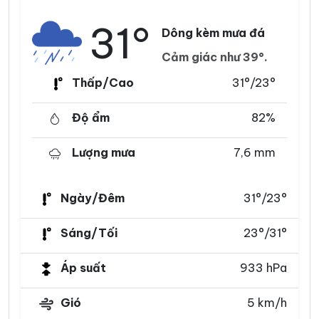
31°
Dông kèm mưa đá
Cảm giác như 39°.
Thấp/Cao
31°/23°
Độ ẩm
82%
Lượng mưa
7,6 mm
Ngày/Đêm
31°/23°
Sáng/Tối
23°/31°
Áp suất
933 hPa
Gió
5 km/h