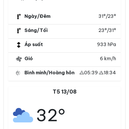
Ngày/Đêm
31°/23°
Sáng/Tối
23°/31°
Áp suất
933 hPa
Gió
6 km/h
Bình minh/Hoàng hôn
05:39
18:34
T5 13/08
32°