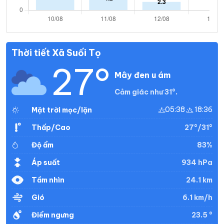
Thời tiết Xã Suối Tọ
27°
Mây đen u ám
Cảm giác như 31°.
05:38
18:36
Mặt trời mọc/lặn
27°/31°
Thấp/Cao
83%
Độ ẩm
934 hPa
Áp suất
24.1 km
Tầm nhìn
6.1 km/h
Gió
23.5 °
Điểm ngưng