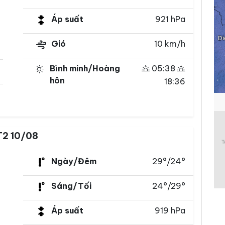
Áp suất
921 hPa
Gió
10 km/h
Bình minh/Hoàng
05:38
hôn
18:36
T2 10/08
Ngày/Đêm
29°/24°
Sáng/Tối
24°/29°
Áp suất
919 hPa