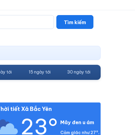
Tìm kiếm
ày tới
15 ngày tới
30 ngày tới
hời tiết Xã Bắc Yên
23°
Mây đen u ám
Cảm giác như 27°.