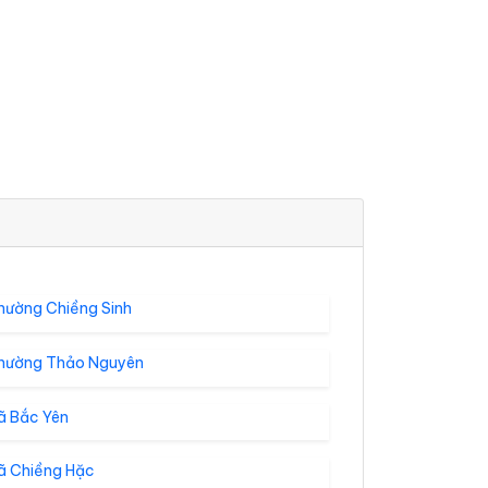
hường Chiềng Sinh
hường Thảo Nguyên
ã Bắc Yên
ã Chiềng Hặc