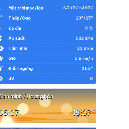
05:37
18:37
Mặt trời mọc/lặn
23°/27°
Thấp/Cao
91%
Độ ẩm
922 hPa
Áp suất
23.8 km
Tầm nhìn
5.8 km/h
Gió
21.6 °
Điểm ngưng
0
UV
Bình minh / Hoàng hôn
05:37
18:37