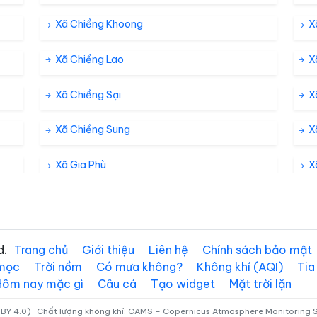
Xã Chiềng Khoong
X
Xã Chiềng Lao
X
Xã Chiềng Sại
X
Xã Chiềng Sung
X
Xã Gia Phù
X
Xã Long Hẹ
X
Xã Mai Sơn
Xã
d.
Trang chủ
Giới thiệu
Liên hệ
Chính sách bảo mật
 mọc
Trời nồm
Có mưa không?
Không khí (AQI)
Tia
Xã Mường Bang
X
Hôm nay mặc gì
Câu cá
Tạo widget
Mặt trời lặn
Xã Mường Chiên
X
BY 4.0) · Chất lượng không khí: CAMS – Copernicus Atmosphere Monitoring Se