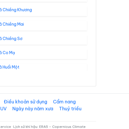
ã Chiềng Khương
ã Chiềng Mai
ã Chiềng Sơ
ã Co Mạ
ã Huổi Một
ã Lóng Phiêng
 Muổi Nọi
Điều khoản sử dụng
Cẩm nang
 UV
Ngày này năm xưa
Thuỷ triều
ã Mường Bú
ã Mường Cơi
rvice · Lịch sử khí hậu: ERA5 – Copernicus Climate