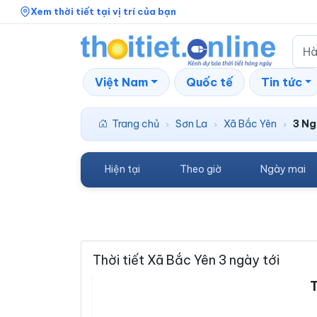
Xem thời tiết tại vị trí của bạn
Việt Nam
Quốc tế
Tin tức
Trang chủ
Sơn La
Xã Bắc Yên
3 Ng
›
›
›
Hiện tại
Theo giờ
Ngày mai
Thời tiết Xã Bắc Yên 3 ngày tới