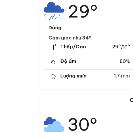
29°
Dông
Cảm giác như 34°.
Thấp/Cao
29°/21°
Độ ẩm
80%
Lượng mưa
1,7 mm
C
30°