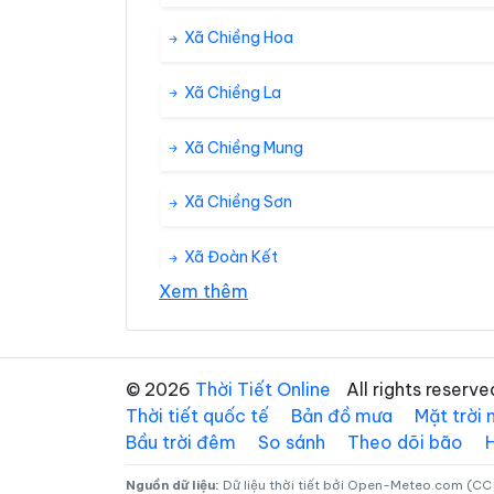
Xã Chiềng Hoa
Xã Chiềng La
Xã Chiềng Mung
Xã Chiềng Sơn
Xã Đoàn Kết
Xem thêm
Xã Kim Bon
Xã Lóng Sập
© 2026
Thời Tiết Online
All rights reserve
Thời tiết quốc tế
Bản đồ mưa
Mặt trời
Xã Mường Bám
Bầu trời đêm
So sánh
Theo dõi bão
Xã Mường Chanh
Nguồn dữ liệu:
Dữ liệu thời tiết bởi Open-Meteo.com (CC 