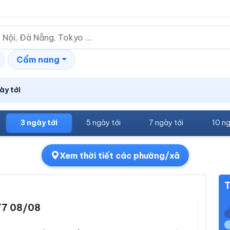
Cẩm nang
ày tới
3 ngày tới
5 ngày tới
7 ngày tới
10 ng
Xem thời tiết các phường/xã
T
T7 08/08