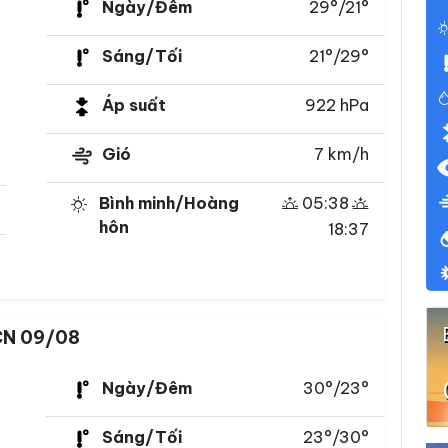
Ngày/Đêm
29°/21°
Sáng/Tối
21°/29°
Áp suất
922 hPa
Gió
7 km/h
Bình minh/Hoàng
05:38
hôn
18:37
N 09/08
Ngày/Đêm
30°/23°
Sáng/Tối
23°/30°