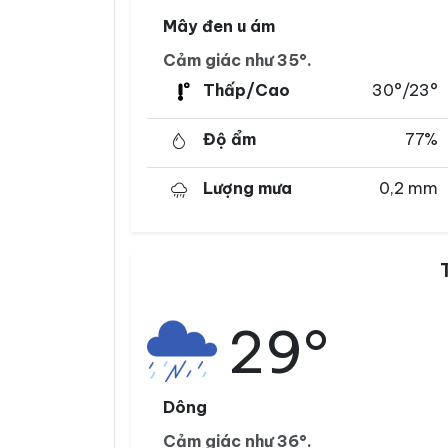
Mây đen u ám
Cảm giác như 35°.
Thấp/Cao
30°/23°
Độ ẩm
77%
Lượng mưa
0,2 mm
29°
Dông
Cảm giác như 36°.