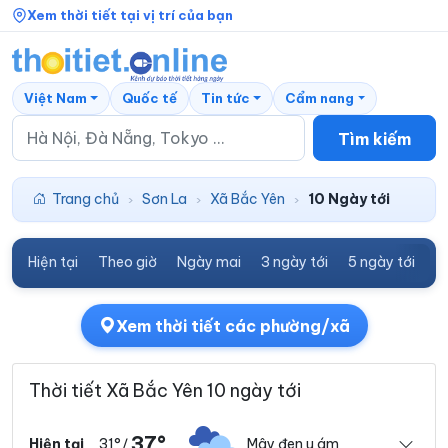
Xem thời tiết tại vị trí của bạn
Việt Nam
Quốc tế
Tin tức
Cẩm nang
Tìm kiếm
Trang chủ
Sơn La
Xã Bắc Yên
10 Ngày tới
›
›
›
Hiện tại
Theo giờ
Ngày mai
3 ngày tới
5 ngày tới
7
Xem thời tiết các phường/xã
Thời tiết Xã Bắc Yên 10 ngày tới
37°
31°
Mây đen u ám
Hiện tại
/