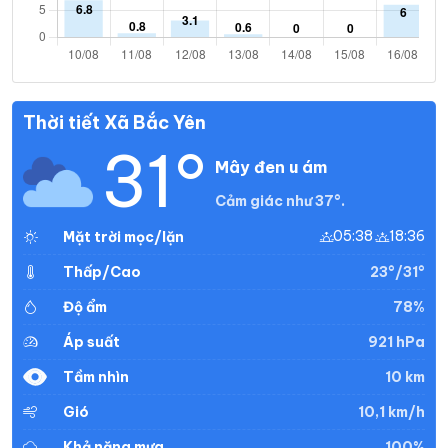
Thời tiết Xã Bắc Yên
31°
Mây đen u ám
Cảm giác như 37°.
05:38
18:36
Mặt trời mọc/lặn
23°/31°
Thấp/Cao
78%
Độ ẩm
921 hPa
Áp suất
10 km
Tầm nhìn
10,1 km/h
Gió
100%
Khả năng mưa