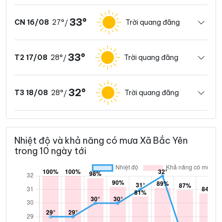
33°
27°
Trời quang đãng
CN 16/08
/
33°
28°
Trời quang đãng
T2 17/08
/
32°
28°
Trời quang đãng
T3 18/08
/
Nhiệt độ và khả năng có mưa Xã Bắc Yên
trong 10 ngày tới