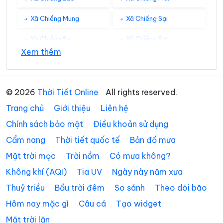
Xã Chiềng Mung
Xã Chiềng Sại
Xã Chiềng Sơ
Xã Chiềng Sơn
Xem thêm
Xã Chiềng Sung
Xã Co Mạ
Xã Đoàn Kết
Xã Gia Phù
© 2026
Thời Tiết Online
All rights reserved.
Xã Huổi Một
Xã Kim Bon
Trang chủ
Giới thiệu
Liên hệ
Xã Long Hẹ
Xã Lóng Phiêng
Chính sách bảo mật
Điều khoản sử dụng
Cẩm nang
Thời tiết quốc tế
Bản đồ mưa
Xã Lóng Sập
Xã Mai Sơn
Mặt trời mọc
Trời nồm
Có mưa không?
Xã Muổi Nọi
Xã Mường Bám
Không khí (AQI)
Tia UV
Ngày này năm xưa
Xã Mường Bang
Xã Mường Bú
Thuỷ triều
Bầu trời đêm
So sánh
Theo dõi bão
Xã Mường Chanh
Xã Mường Chiên
Hôm nay mặc gì
Câu cá
Tạo widget
Mặt trời lặn
Xã Mường Cơi
Xã Mường É