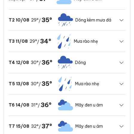
35°
29°
Dông kèm mưa đá
T2 10/08
/
34°
29°
Mưa rào nhẹ
T3 11/08
/
36°
30°
Dông
T4 12/08
/
35°
30°
Mưa rào nhẹ
T5 13/08
/
36°
31°
Mây đen u ám
T6 14/08
/
37°
32°
Mây đen u ám
T7 15/08
/