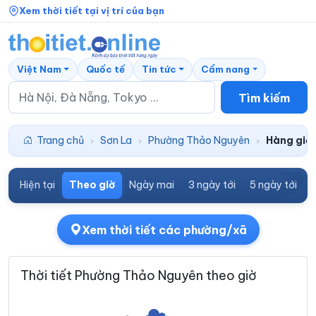
Xem thời tiết tại vị trí của bạn
Việt Nam
Quốc tế
Tin tức
Cẩm nang
Tìm kiếm
Trang chủ
Sơn La
Phường Thảo Nguyên
Hàng giờ
›
›
›
Hiện tại
Theo giờ
Ngày mai
3 ngày tới
5 ngày tới
7
Xem thời tiết các phường/xã
Thời tiết Phường Thảo Nguyên theo giờ