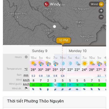
29°
24°
Mây đen u ám
23:00
/
T3 11/08
28°
24°
Mây đen u ám
00:00
/
28°
24°
Mây đen u ám
01:00
/
28°
24°
Mây đen u ám
02:00
/
27°
23°
Mây đen u ám
03:00
/
27°
23°
Mây đen u ám
04:00
/
Thời tiết Phường Thảo Nguyên