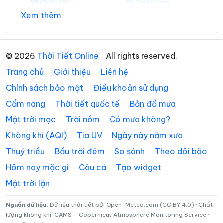
Xã Chiềng Sơ
Xã Chiềng Sơn
Xem thêm
Xã Chiềng Sung
Xã Co Mạ
32°
28°
Mây đen u ám
12:00
/
Xã Đoàn Kết
Xã Gia Phù
© 2026
Thời Tiết Online
All rights reserved.
Xã Huổi Một
Xã Kim Bon
32°
28°
Mây đen u ám
13:00
/
Trang chủ
Giới thiệu
Liên hệ
Xã Long Hẹ
Xã Lóng Phiêng
Chính sách bảo mật
Điều khoản sử dụng
33°
Cẩm nang
Thời tiết quốc tế
Bản đồ mưa
28°
Mây đen u ám
14:00
Xã Lóng Sập
Xã Mai Sơn
/
Mặt trời mọc
Trời nồm
Có mưa không?
Xã Muổi Nọi
Xã Mường Bám
Không khí (AQI)
Tia UV
Ngày này năm xưa
33°
28°
Mây đen u ám
15:00
/
Xã Mường Bang
Xã Mường Bú
Thuỷ triều
Bầu trời đêm
So sánh
Theo dõi bão
Xã Mường Chanh
Xã Mường Chiên
Hôm nay mặc gì
Câu cá
Tạo widget
32°
28°
Mưa rào nhẹ
16:00
/
Mặt trời lặn
Xã Mường Cơi
Xã Mường É
Xã Mường Giôn
Xã Mường Hung
Nguồn dữ liệu:
Dữ liệu thời tiết bởi Open-Meteo.com (CC BY 4.0) · Chất
32°
27°
Dông
17:00
/
lượng không khí: CAMS – Copernicus Atmosphere Monitoring Service ·