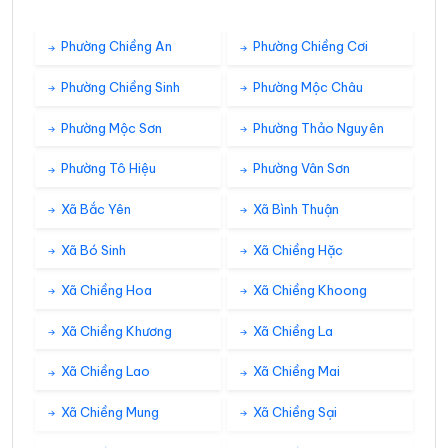
27°
23°
Mây đen u ám
05:00
/
Phường Chiềng An
Phường Chiềng Cơi
27°
23°
Mây đen u ám
Phường Chiềng Sinh
Phường Mộc Châu
06:00
/
Phường Mộc Sơn
Phường Thảo Nguyên
28°
24°
Mây đen u ám
07:00
/
Phường Tô Hiệu
Phường Vân Sơn
Xã Bắc Yên
Xã Bình Thuận
29°
25°
Mây đen u ám
08:00
/
Xã Bó Sinh
Xã Chiềng Hặc
Xã Chiềng Hoa
Xã Chiềng Khoong
30°
26°
Dông
09:00
/
Xã Chiềng Khương
Xã Chiềng La
30°
26°
Dông
10:00
Xã Chiềng Lao
Xã Chiềng Mai
/
Xã Chiềng Mung
Xã Chiềng Sại
31°
27°
Mây đen u ám
11:00
/