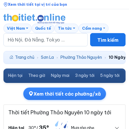
Xem thời tiết tại vị trí của bạn
Việt Nam
Quốc tế
Tin tức
Cẩm nang
Tìm kiếm
Trang chủ
Sơn La
Phường Thảo Nguyên
10 Ngày t
›
›
›
Hiện tại
Theo giờ
Ngày mai
3 ngày tới
5 ngày tới
7
Xem thời tiết các phường/xã
Thời tiết Phường Thảo Nguyên 10 ngày tới
35°
30°
Mưa rào nhẹ
Hiện tại
/