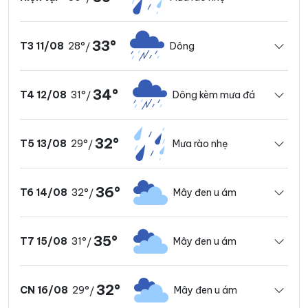
33°
28°
Dông
T3 11/08
/
34°
31°
Dông kèm mưa đá
T4 12/08
/
32°
29°
Mưa rào nhẹ
T5 13/08
/
36°
32°
Mây đen u ám
T6 14/08
/
35°
31°
Mây đen u ám
T7 15/08
/
32°
29°
Mây đen u ám
CN 16/08
/