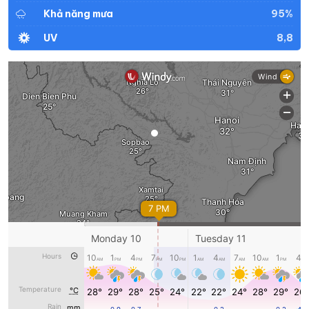
95%
Khả năng mưa
8,8
UV