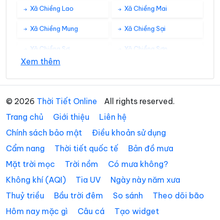
Xã Chiềng Lao
Xã Chiềng Mai
Xã Chiềng Mung
Xã Chiềng Sại
Xã Chiềng Sơ
Xã Chiềng Sơn
Xem thêm
Xã Chiềng Sung
Xã Co Mạ
Xã Đoàn Kết
Xã Gia Phù
© 2026
Thời Tiết Online
All rights reserved.
Xã Huổi Một
Xã Kim Bon
Trang chủ
Giới thiệu
Liên hệ
Xã Long Hẹ
Xã Lóng Phiêng
Chính sách bảo mật
Điều khoản sử dụng
Cẩm nang
Thời tiết quốc tế
Bản đồ mưa
Xã Lóng Sập
Xã Mai Sơn
Mặt trời mọc
Trời nồm
Có mưa không?
Xã Muổi Nọi
Xã Mường Bám
Không khí (AQI)
Tia UV
Ngày này năm xưa
Xã Mường Bang
Xã Mường Bú
Thuỷ triều
Bầu trời đêm
So sánh
Theo dõi bão
Xã Mường Chanh
Xã Mường Chiên
Hôm nay mặc gì
Câu cá
Tạo widget