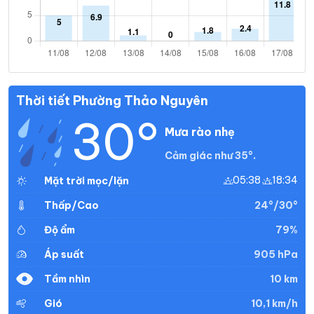
Thời tiết Phường Thảo Nguyên
30°
Mưa rào nhẹ
Cảm giác như 35°.
05:38
18:34
Mặt trời mọc/lặn
24°/30°
Thấp/Cao
79%
Độ ẩm
905 hPa
Áp suất
10 km
Tầm nhìn
10,1 km/h
Gió