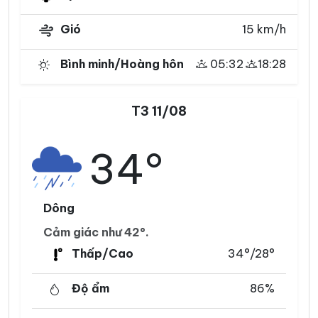
Gió
15 km/h
Bình minh/Hoàng hôn
05:32
18:28
T3 11/08
34°
Dông
Cảm giác như 42°.
Thấp/Cao
34°/28°
Độ ẩm
86%