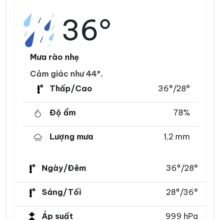
36°
Mưa rào nhẹ
Cảm giác như 44°.
Thấp/Cao
36°/28°
Độ ẩm
78%
Lượng mưa
1,2 mm
Ngày/Đêm
36°/28°
Sáng/Tối
28°/36°
Áp suất
999 hPa