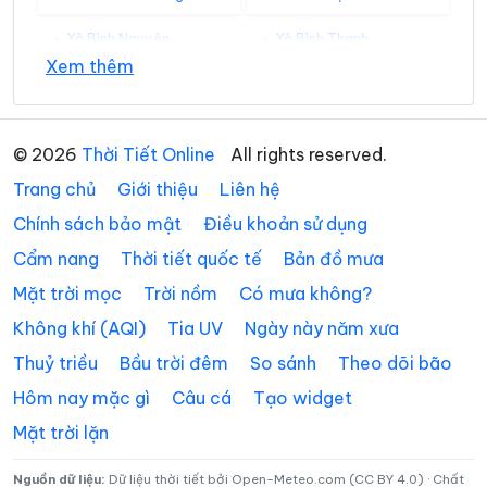
Xã Bình Nguyên
Xã Bình Thanh
Xem thêm
Xã Châu Ninh
Xã Chí Minh
Xã Đại Đồng
Xã Diên Hà
© 2026
Thời Tiết Online
All rights reserved.
Xã Đoàn Đào
Xã Đồng Bằng
Trang chủ
Giới thiệu
Liên hệ
Xã Đồng Châu
Xã Đông Hưng
Chính sách bảo mật
Điều khoản sử dụng
Cẩm nang
Thời tiết quốc tế
Bản đồ mưa
Xã Đông Quan
Xã Đông Thái Ninh
Mặt trời mọc
Trời nồm
Có mưa không?
Xã Đông Thụy Anh
Xã Đông Tiền Hải
Không khí (AQI)
Tia UV
Ngày này năm xưa
Xã Đông Tiên Hưng
Xã Đức Hợp
Thuỷ triều
Bầu trời đêm
So sánh
Theo dõi bão
Xã Hiệp Cường
Xã Hoàn Long
Hôm nay mặc gì
Câu cá
Tạo widget
Mặt trời lặn
Xã Hoàng Hoa Thám
Xã Hồng Minh
Xã Hồng Quang
Xã Hồng Vũ
Nguồn dữ liệu:
Dữ liệu thời tiết bởi Open-Meteo.com (CC BY 4.0) · Chất