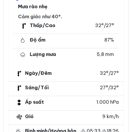
Mưa rào nhẹ
Cảm giác như 40°.
Thấp/Cao
32°/27°
Độ ẩm
87%
Lượng mưa
5,8 mm
Ngày/Đêm
32°/27°
Sáng/Tối
27°/32°
Áp suất
1.000 hPa
Gió
9 km/h
Bình minh/Hoàng hôn
05:33
18:26