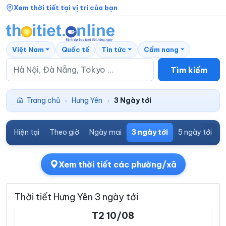
Xem thời tiết tại vị trí của bạn
Việt Nam
Quốc tế
Tin tức
Cẩm nang
Tìm kiếm
Trang chủ
Hưng Yên
3 Ngày tới
›
›
Hiện tại
Theo giờ
Ngày mai
3 ngày tới
5 ngày tới
7
Xem thời tiết các phường/xã
Thời tiết Hưng Yên 3 ngày tới
T2 10/08