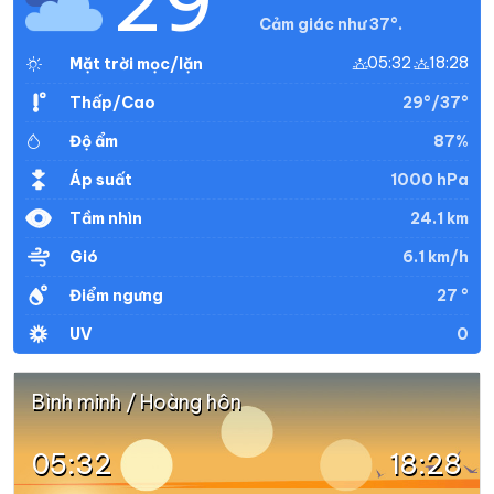
29°
Cảm giác như 37°.
05:32
18:28
Mặt trời mọc/lặn
29°/37°
Thấp/Cao
87%
Độ ẩm
1000 hPa
Áp suất
24.1 km
Tầm nhìn
6.1 km/h
Gió
27 °
Điểm ngưng
0
UV
Bình minh / Hoàng hôn
05:32
18:28