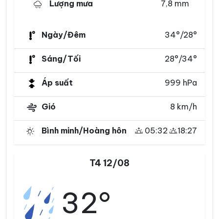
Lượng mưa
7,8 mm
Ngày/Đêm
34°/28°
Sáng/Tối
28°/34°
Áp suất
999 hPa
Gió
8 km/h
Bình minh/Hoàng hôn
05:32
18:27
T4 12/08
32°