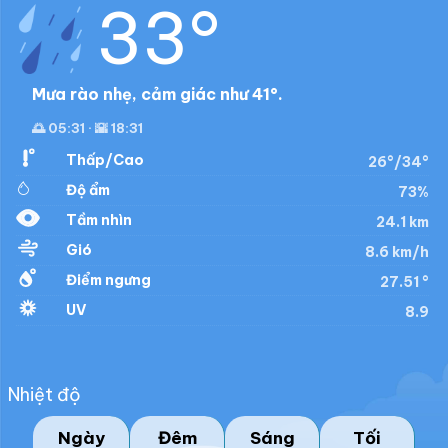
33°
Mưa rào nhẹ, cảm giác như 41°.
🌅 05:31 · 🌇 18:31
Thấp/Cao
26°/34°
Độ ẩm
73%
Tầm nhìn
24.1 km
Gió
8.6 km/h
Điểm ngưng
27.51 °
UV
8.9
Nhiệt độ
Ngày
Đêm
Sáng
Tối