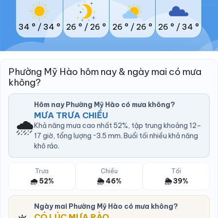
34 °
/
34 °
26 °
/
26 °
26 °
/
26 °
26 °
/
34 °
Phường Mỹ Hào hôm nay & ngày mai có mưa
không?
Hôm nay Phường Mỹ Hào có mưa không?
MƯA TRƯA CHIỀU
🌧️
Khả năng mưa cao nhất 52%, tập trung khoảng 12–
17 giờ, tổng lượng ~3.5 mm. Buổi tối nhiều khả năng
khô ráo.
Trưa
Chiều
Tối
🌧️ 52%
🌦️ 46%
🌦️ 39%
Ngày mai Phường Mỹ Hào có mưa không?
CÓ LÚC MƯA RÀO