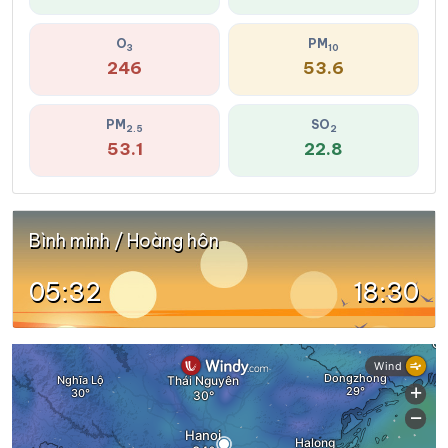
O
PM
3
10
246
53.6
PM
SO
2.5
2
53.1
22.8
Bình minh / Hoàng hôn
05:32
18:30