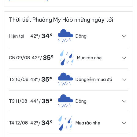
Thời tiết Phường Mỹ Hào những ngày tới
34°
42°
Dông
Hiện tại
/
35°
43°
Mưa rào nhẹ
CN 09/08
/
35°
43°
Dông kèm mưa đá
T2 10/08
/
35°
44°
Dông
T3 11/08
/
34°
42°
Mưa rào nhẹ
T4 12/08
/