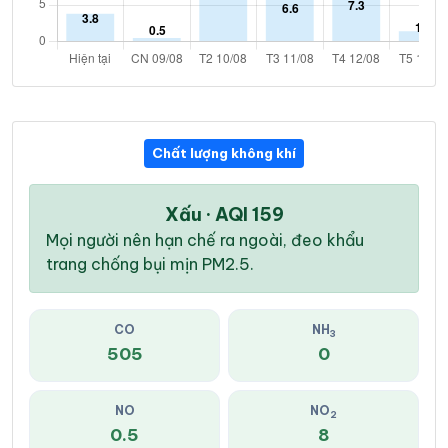
Chất lượng không khí
Xấu · AQI 159
Mọi người nên hạn chế ra ngoài, đeo khẩu
trang chống bụi mịn PM2.5.
CO
NH
3
505
0
NO
NO
2
0.5
8