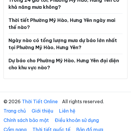
Trong 24 giờ tới, Phường Mỹ Hào, Hưng Yên có
khả năng mưa không?
Xã Mễ Sở
Xã Minh Thọ
Xã Nam Cường
Xã Nam Đông Hưng
Thời tiết Phường Mỹ Hào, Hưng Yên ngày mai
thế nào?
Xã Nam Thái Ninh
Xã Nam Thụy Anh
Ngày nào có tổng lượng mưa dự báo lớn nhất
Xã Nam Tiền Hải
Xã Nam Tiên Hưng
tại Phường Mỹ Hào, Hưng Yên?
Xã Nghĩa Dân
Xã Nghĩa Trụ
Dự báo cho Phường Mỹ Hào, Hưng Yên đại diện
Xã Ngọc Lâm
Xã Ngự Thiên
cho khu vực nào?
Xã Nguyễn Du
Xã Nguyễn Trãi
Xã Nguyễn Văn Linh
Xã Như Quỳnh
Xã Phạm Ngũ Lão
Xã Phụ Dực
© 2026
Thời Tiết Online
All rights reserved.
Trang chủ
Xã Phụng Công
Giới thiệu
Liên hệ
Xã Quang Hưng
Chính sách bảo mật
Điều khoản sử dụng
Xã Quang Lịch
Xã Quỳnh An
Cẩm nang
Thời tiết quốc tế
Bản đồ mưa