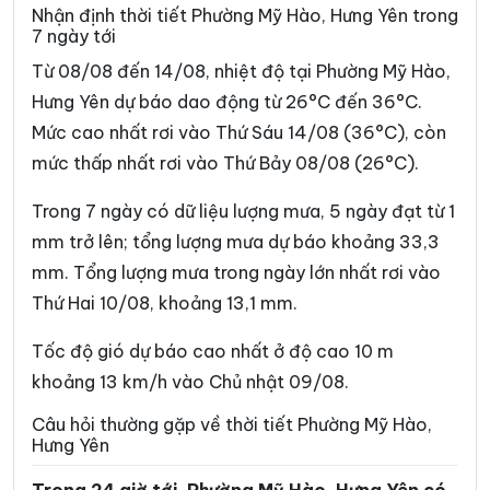
Xã Đồng Bằng
Xã Đồng Châu
Nhận định thời tiết Phường Mỹ Hào, Hưng Yên trong
7 ngày tới
Xã Đông Hưng
Xã Đông Quan
Từ 08/08 đến 14/08, nhiệt độ tại Phường Mỹ Hào,
Xã Đông Thái Ninh
Xã Đông Thụy Anh
Hưng Yên dự báo dao động từ 26°C đến 36°C.
Mức cao nhất rơi vào Thứ Sáu 14/08 (36°C), còn
Xã Đông Tiền Hải
Xã Đông Tiên Hưng
mức thấp nhất rơi vào Thứ Bảy 08/08 (26°C).
Xã Đức Hợp
Xã Hiệp Cường
Trong 7 ngày có dữ liệu lượng mưa, 5 ngày đạt từ 1
Xã Hoàn Long
Xã Hoàng Hoa Thám
mm trở lên; tổng lượng mưa dự báo khoảng 33,3
Xã Hồng Minh
Xã Hồng Quang
mm. Tổng lượng mưa trong ngày lớn nhất rơi vào
Thứ Hai 10/08, khoảng 13,1 mm.
Xã Hồng Vũ
Xã Hưng Hà
Xã Hưng Phú
Xã Khoái Châu
Tốc độ gió dự báo cao nhất ở độ cao 10 m
khoảng 13 km/h vào Chủ nhật 09/08.
Xã Kiến Xương
Xã Lạc Đạo
Câu hỏi thường gặp về thời tiết Phường Mỹ Hào,
Xã Lê Lợi
Xã Lê Quý Đôn
Hưng Yên
Xã Long Hưng
Xã Lương Bằng