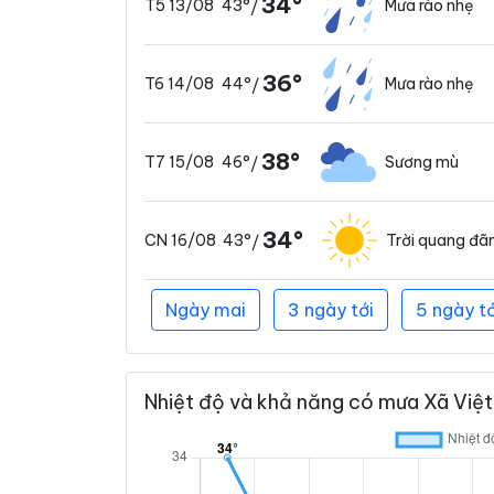
34°
43°
Mưa rào nhẹ
T5 13/08
/
36°
44°
Mưa rào nhẹ
T6 14/08
/
38°
46°
Sương mù
T7 15/08
/
34°
43°
Trời quang đã
CN 16/08
/
Ngày mai
3 ngày tới
5 ngày tớ
Nhiệt độ và khả năng có mưa Xã Việt 