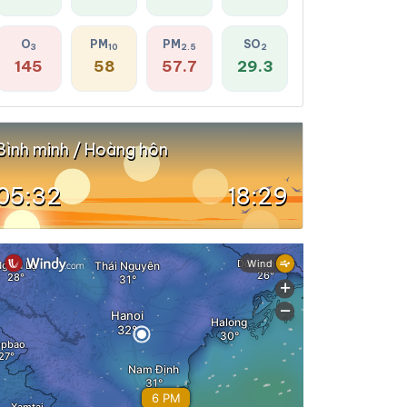
O
PM
PM
SO
3
10
2.5
2
145
58
57.7
29.3
Bình minh / Hoàng hôn
05:32
18:29