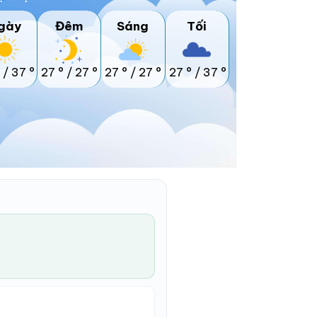
gày
Đêm
Sáng
Tối
/
37 °
27 °
/
27 °
27 °
/
27 °
27 °
/
37 °