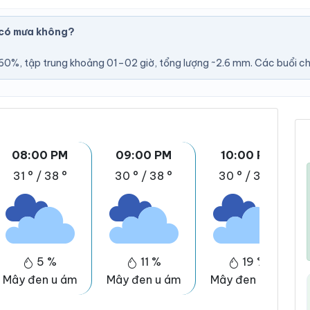
 có mưa không?
0%, tập trung khoảng 01–02 giờ, tổng lượng ~2.6 mm. Các buổi chiề
08:00 PM
09:00 PM
10:00 PM
31 °
/
38 °
30 °
/
38 °
30 °
/
37 °
5 %
11 %
19 %
Mây đen u ám
Mây đen u ám
Mây đen u ám