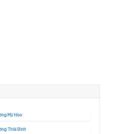
ờng Mỹ Hào
ờng Thái Bình