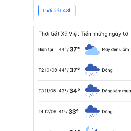
Thời tiết 48h
Thời tiết Xã Việt Tiến những ngày tới
37°
44°
Mây đen u ám
Hiện tại
/
37°
44°
Dông
T2 10/08
/
34°
43°
Dông kèm mưa
T3 11/08
/
33°
41°
Dông
T4 12/08
/