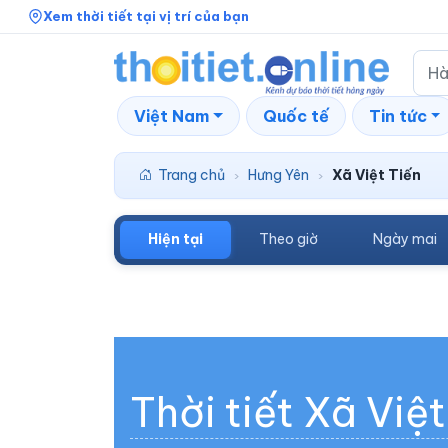
Xem thời tiết tại vị trí của bạn
Việt Nam
Quốc tế
Tin tức
Trang chủ
Hưng Yên
Xã Việt Tiến
›
›
Hiện tại
Theo giờ
Ngày mai
Thời tiết Xã Việt