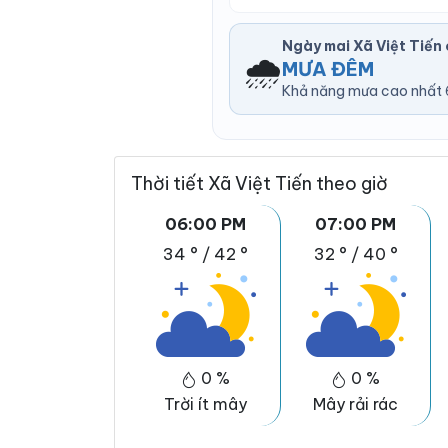
Ngày mai Xã Việt Tiến
🌧️
MƯA ĐÊM
Khả năng mưa cao nhất 6
Thời tiết Xã Việt Tiến theo giờ
06:00 PM
07:00 PM
34 °
/
42 °
32 °
/
40 °
0 %
0 %
Trời ít mây
Mây rải rác