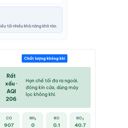
u tối nhiều khả năng khô ráo.
Chất lượng không khí
11:00 PM
12:00 AM
01:00 AM
30 °
/
37 °
30 °
/
37 °
29 °
/
36 °
Rất
Hạn chế tối đa ra ngoài,
xấu ·
đóng kín cửa, dùng máy
AQI
lọc không khí.
206
29 %
41 %
48 %
Mây đen u ám
Mây đen u ám
Dông
CO
NH
NO
NO
3
2
907
0
0.1
40.7