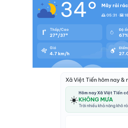
34°
Mây rải rác
🌅 05:31 · 🌇 1
Thấp/Cao
Độ ẩ
27°/37°
67
Gió
Điểm
4.7 km/h
27.0
Xã Việt Tiến hôm nay &
Hôm nay Xã Việt Tiến 
☀️
KHÔNG MƯA
Trời nhiều khả năng khô r