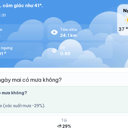
, cảm giác như 41°.
N
8:31
37 °
m
Tầm nhìn
%
24.1 km
 ngưng
UV
1 °
0.85
 ngày mai có mưa không?
có mưa không?
áo (xác suất mưa ~29%).
Tối
⛅ 29%