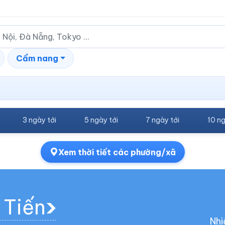
Cẩm nang
3 ngày tới
5 ngày tới
7 ngày tới
10 ng
Xem thời tiết các phường/xã
 Tiến
Nhi