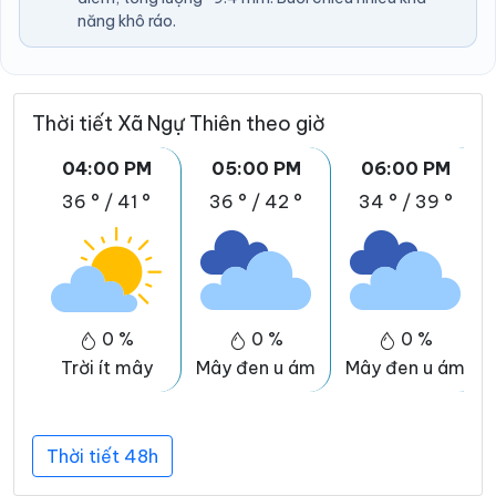
năng khô ráo.
Thời tiết Xã Ngự Thiên theo giờ
04:00 PM
05:00 PM
06:00 PM
36 °
/
41 °
36 °
/
42 °
34 °
/
39 °
0 %
0 %
0 %
Trời ít mây
Mây đen u ám
Mây đen u ám
Thời tiết 48h