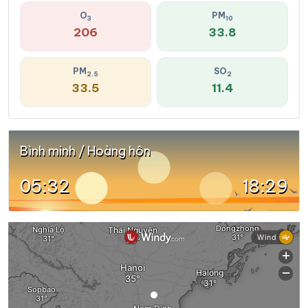
O
PM
3
10
206
33.8
PM
SO
2.5
2
33.5
11.4
Bình minh / Hoàng hôn
05:32
18:29