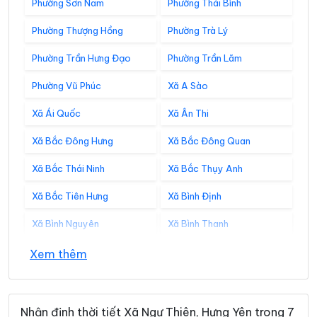
Phường Sơn Nam
Phường Thái Bình
Phường Thượng Hồng
Phường Trà Lý
Phường Trần Hưng Đạo
Phường Trần Lãm
Phường Vũ Phúc
Xã A Sào
Xã Ái Quốc
Xã Ân Thi
Xã Bắc Đông Hưng
Xã Bắc Đông Quan
Xã Bắc Thái Ninh
Xã Bắc Thụy Anh
Xã Bắc Tiên Hưng
Xã Bình Định
Xã Bình Nguyên
Xã Bình Thanh
Xã Châu Ninh
Xã Chí Minh
Xem thêm
Xã Đại Đồng
Xã Diên Hà
Xã Đoàn Đào
Xã Đồng Bằng
Nhận định thời tiết Xã Ngự Thiên, Hưng Yên trong 7