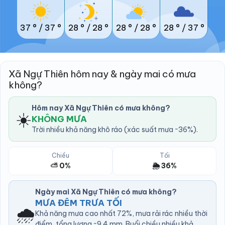
37 °
/
37 °
28 °
/
28 °
28 °
/
28 °
28 °
/
37 °
Xã Ngự Thiên hôm nay & ngày mai có mưa
không?
Hôm nay Xã Ngự Thiên có mưa không?
☀️
KHÔNG MƯA
Trời nhiều khả năng khô ráo (xác suất mưa ~36%).
Chiều
Tối
⛅ 0%
🌦️ 36%
Ngày mai Xã Ngự Thiên có mưa không?
MƯA ĐÊM TRƯA TỐI
🌧️
Khả năng mưa cao nhất 72%, mưa rải rác nhiều thời
điểm, tổng lượng ~9.4 mm. Buổi chiều nhiều khả