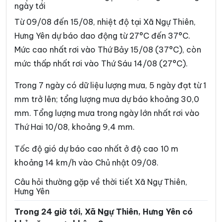
ngày tới
Xã Đồng Châu
Xã Đông Hưng
Từ 09/08 đến 15/08, nhiệt độ tại Xã Ngự Thiên,
Xã Đông Quan
Xã Đông Thái Ninh
Hưng Yên dự báo dao động từ 27°C đến 37°C.
Mức cao nhất rơi vào Thứ Bảy 15/08 (37°C), còn
Xã Đông Thụy Anh
Xã Đông Tiền Hải
mức thấp nhất rơi vào Thứ Sáu 14/08 (27°C).
Xã Đông Tiên Hưng
Xã Đức Hợp
Trong 7 ngày có dữ liệu lượng mưa, 5 ngày đạt từ 1
Xã Hiệp Cường
Xã Hoàn Long
mm trở lên; tổng lượng mưa dự báo khoảng 30,0
Xã Hoàng Hoa Thám
Xã Hồng Minh
mm. Tổng lượng mưa trong ngày lớn nhất rơi vào
Thứ Hai 10/08, khoảng 9,4 mm.
Xã Hồng Quang
Xã Hồng Vũ
Xã Hưng Hà
Xã Hưng Phú
Tốc độ gió dự báo cao nhất ở độ cao 10 m
khoảng 14 km/h vào Chủ nhật 09/08.
Xã Khoái Châu
Xã Kiến Xương
Câu hỏi thường gặp về thời tiết Xã Ngự Thiên,
Xã Lạc Đạo
Xã Lê Lợi
Hưng Yên
Xã Lê Quý Đôn
Xã Long Hưng
Trong 24 giờ tới, Xã Ngự Thiên, Hưng Yên có