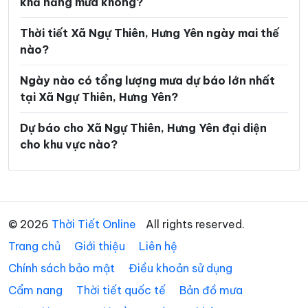
khả năng mưa không?
Xã Lương Bằng
Xã Mễ Sở
Xã Minh Thọ
Xã Nam Cường
Thời tiết Xã Ngự Thiên, Hưng Yên ngày mai thế
nào?
Xã Nam Đông Hưng
Xã Nam Thái Ninh
Ngày nào có tổng lượng mưa dự báo lớn nhất
Xã Nam Thụy Anh
Xã Nam Tiền Hải
tại Xã Ngự Thiên, Hưng Yên?
Xã Nam Tiên Hưng
Xã Nghĩa Dân
Dự báo cho Xã Ngự Thiên, Hưng Yên đại diện
Xã Nghĩa Trụ
Xã Ngọc Lâm
cho khu vực nào?
Xã Nguyễn Du
Xã Nguyễn Trãi
Xã Nguyễn Văn Linh
Xã Như Quỳnh
Xã Phạm Ngũ Lão
Xã Phụ Dực
© 2026
Thời Tiết Online
All rights reserved.
Trang chủ
Xã Phụng Công
Giới thiệu
Liên hệ
Xã Quang Hưng
Chính sách bảo mật
Điều khoản sử dụng
Xã Quang Lịch
Xã Quỳnh An
Cẩm nang
Thời tiết quốc tế
Bản đồ mưa
Xã Quỳnh Phụ
Xã Tân Hưng