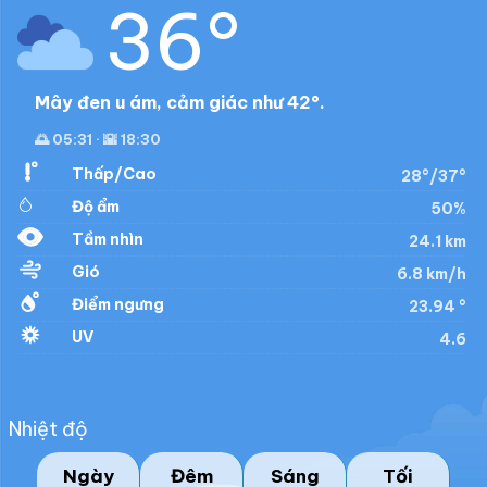
36°
Mây đen u ám, cảm giác như 42°.
🌅 05:31 · 🌇 18:30
Thấp/Cao
28°/37°
Độ ẩm
50%
Tầm nhìn
24.1 km
Gió
6.8 km/h
Điểm ngưng
23.94 °
UV
4.6
Nhiệt độ
Ngày
Đêm
Sáng
Tối