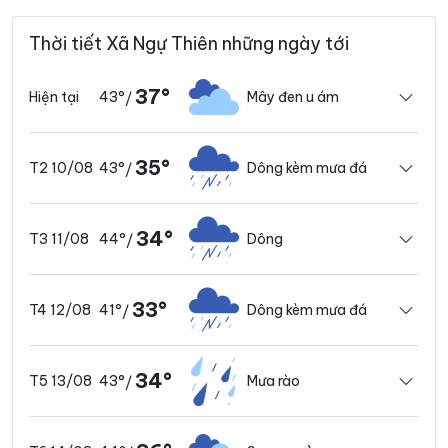
Thời tiết Xã Ngự Thiên những ngày tới
37°
43°
Mây đen u ám
Hiện tại
/
35°
43°
Dông kèm mưa đá
T2 10/08
/
34°
44°
Dông
T3 11/08
/
33°
41°
Dông kèm mưa đá
T4 12/08
/
34°
43°
Mưa rào
T5 13/08
/