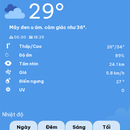
29°
Mây đen u ám, cảm giác như 36°.
🌅 05:30 · 🌇 18:29
Thấp/Cao
26°/34°
Độ ẩm
89%
Tầm nhìn
24.1 km
Gió
5.8 km/h
Điểm ngưng
27 °
UV
0
Nhiệt độ
Ngày
Đêm
Sáng
Tối