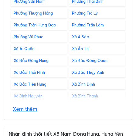
Phường Sơn Nam
Phường Thái Bình
Phường Thượng Hồng
Phường Trà Lý
Phường Trần Hưng Đạo
Phường Trần Lãm
Phường Vũ Phúc
Xã A Sào
Xã Ái Quốc
Xã Ân Thi
Xã Bắc Đông Hưng
Xã Bắc Đông Quan
Xã Bắc Thái Ninh
Xã Bắc Thụy Anh
Xã Bắc Tiên Hưng
Xã Bình Định
Xã Bình Nguyên
Xã Bình Thanh
Xã Châu Ninh
Xã Chí Minh
Xem thêm
Xã Đại Đồng
Xã Diên Hà
Xã Đoàn Đào
Xã Đồng Bằng
Nhận định thời tiết Xã Nam Đông Hưng, Hưng Yên