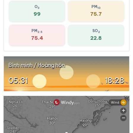
O
PM
3
10
99
75.7
PM
SO
2.5
2
75.4
22.8
Bình minh / Hoàng hôn
05:31
18:28