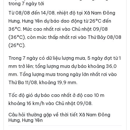
trong 7 ngày tới
Xã Đồng Châu
Xã Đông Hưng
Từ 08/08 đến 14/08, nhiệt độ tại Xã Nam Đông
Xã Đông Quan
Xã Đông Thái Ninh
Hưng, Hưng Yên dự báo dao động từ 26°C đến
36°C. Mức cao nhất rơi vào Chủ nhật 09/08
Xã Đông Thụy Anh
Xã Đông Tiền Hải
(36°C), còn mức thấp nhất rơi vào Thứ Bảy 08/08
Xã Đông Tiên Hưng
Xã Đức Hợp
(26°C).
Xã Hiệp Cường
Xã Hoàn Long
Trong 7 ngày có dữ liệu lượng mưa, 5 ngày đạt từ 1
Xã Hoàng Hoa Thám
Xã Hồng Minh
mm trở lên; tổng lượng mưa dự báo khoảng 36,0
mm. Tổng lượng mưa trong ngày lớn nhất rơi vào
Xã Hồng Quang
Xã Hồng Vũ
Thứ Ba 11/08, khoảng 19,9 mm.
Xã Hưng Hà
Xã Hưng Phú
Tốc độ gió dự báo cao nhất ở độ cao 10 m
Xã Khoái Châu
Xã Kiến Xương
khoảng 16 km/h vào Chủ nhật 09/08.
Xã Lạc Đạo
Xã Lê Lợi
Câu hỏi thường gặp về thời tiết Xã Nam Đông
Hưng, Hưng Yên
Xã Lê Quý Đôn
Xã Long Hưng