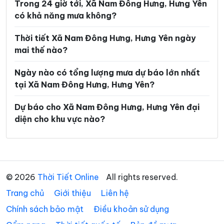
Trong 24 giờ tới, Xã Nam Đông Hưng, Hưng Yên
Xã Lương Bằng
Xã Mễ Sở
có khả năng mưa không?
Xã Minh Thọ
Xã Nam Cường
Thời tiết Xã Nam Đông Hưng, Hưng Yên ngày
Xã Nam Thái Ninh
Xã Nam Thụy Anh
mai thế nào?
Xã Nam Tiền Hải
Xã Nam Tiên Hưng
Ngày nào có tổng lượng mưa dự báo lớn nhất
Xã Nghĩa Dân
Xã Nghĩa Trụ
tại Xã Nam Đông Hưng, Hưng Yên?
Xã Ngọc Lâm
Xã Ngự Thiên
Dự báo cho Xã Nam Đông Hưng, Hưng Yên đại
diện cho khu vực nào?
Xã Nguyễn Du
Xã Nguyễn Trãi
Xã Nguyễn Văn Linh
Xã Như Quỳnh
Xã Phạm Ngũ Lão
Xã Phụ Dực
© 2026
Thời Tiết Online
All rights reserved.
Xã Phụng Công
Xã Quang Hưng
Trang chủ
Giới thiệu
Liên hệ
Xã Quang Lịch
Xã Quỳnh An
Chính sách bảo mật
Điều khoản sử dụng
Xã Quỳnh Phụ
Xã Tân Hưng