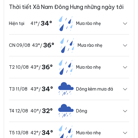
Thời tiết Xã Nam Đông Hưng những ngày tới
34°
41°
Mưa rào nhẹ
Hiện tại
/
36°
43°
Mưa rào nhẹ
CN 09/08
/
36°
43°
Mưa rào nhẹ
T2 10/08
/
34°
43°
Dông kèm mưa đá
T3 11/08
/
32°
40°
Dông
T4 12/08
/
34°
42°
Mưa rào nhẹ
T5 13/08
/