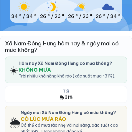
34 °
/
34 °
26 °
/
26 °
26 °
/
26 °
26 °
/
34 °
Xã Nam Đông Hưng hôm nay & ngày mai có
mưa không?
Hôm nay Xã Nam Đông Hưng có mưa không?
☀️
KHÔNG MƯA
Trời nhiều khả năng khô ráo (xác suất mưa ~31%).
Tối
🌦️ 31%
Ngày mai Xã Nam Đông Hưng có mưa không?
🌦️
CÓ LÚC MƯA RÀO
Có thể có mưa rào nhẹ vài nơi sáng, xác suất cao
nhất 39%, lượng không đáng kể.