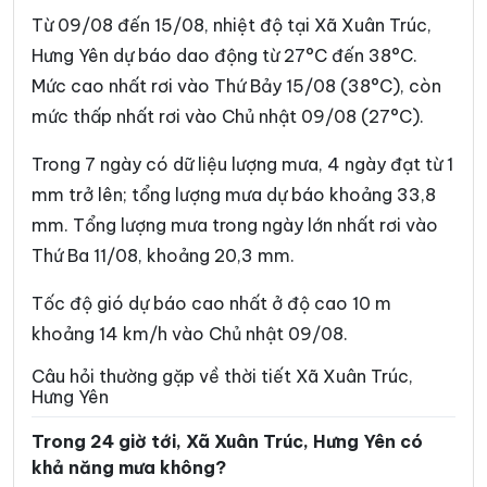
Xã Đồng Châu
Xã Đông Hưng
Từ 09/08 đến 15/08, nhiệt độ tại Xã Xuân Trúc,
Xã Đông Quan
Xã Đông Thái Ninh
Hưng Yên dự báo dao động từ 27°C đến 38°C.
Mức cao nhất rơi vào Thứ Bảy 15/08 (38°C), còn
Xã Đông Thụy Anh
Xã Đông Tiền Hải
mức thấp nhất rơi vào Chủ nhật 09/08 (27°C).
Xã Đông Tiên Hưng
Xã Đức Hợp
Trong 7 ngày có dữ liệu lượng mưa, 4 ngày đạt từ 1
Xã Hiệp Cường
Xã Hoàn Long
mm trở lên; tổng lượng mưa dự báo khoảng 33,8
Xã Hoàng Hoa Thám
Xã Hồng Minh
mm. Tổng lượng mưa trong ngày lớn nhất rơi vào
Thứ Ba 11/08, khoảng 20,3 mm.
Xã Hồng Quang
Xã Hồng Vũ
Xã Hưng Hà
Xã Hưng Phú
Tốc độ gió dự báo cao nhất ở độ cao 10 m
khoảng 14 km/h vào Chủ nhật 09/08.
Xã Khoái Châu
Xã Kiến Xương
Câu hỏi thường gặp về thời tiết Xã Xuân Trúc,
Xã Lạc Đạo
Xã Lê Lợi
Hưng Yên
Xã Lê Quý Đôn
Xã Long Hưng
Trong 24 giờ tới, Xã Xuân Trúc, Hưng Yên có
khả năng mưa không?
Xã Lương Bằng
Xã Mễ Sở