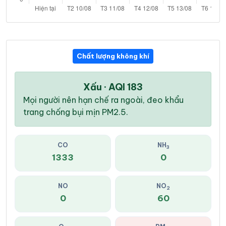
Chất lượng không khí
Xấu · AQI 183
Mọi người nên hạn chế ra ngoài, đeo khẩu
trang chống bụi mịn PM2.5.
CO
NH
3
1333
0
NO
NO
2
0
60