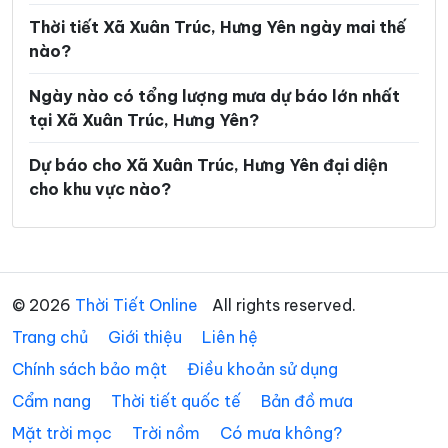
Xã Minh Thọ
Xã Nam Cường
Thời tiết Xã Xuân Trúc, Hưng Yên ngày mai thế
nào?
Xã Nam Đông Hưng
Xã Nam Thái Ninh
Ngày nào có tổng lượng mưa dự báo lớn nhất
Xã Nam Thụy Anh
Xã Nam Tiền Hải
tại Xã Xuân Trúc, Hưng Yên?
Xã Nam Tiên Hưng
Xã Nghĩa Dân
Dự báo cho Xã Xuân Trúc, Hưng Yên đại diện
Xã Nghĩa Trụ
Xã Ngọc Lâm
cho khu vực nào?
Xã Ngự Thiên
Xã Nguyễn Du
Xã Nguyễn Trãi
Xã Nguyễn Văn Linh
Xã Như Quỳnh
Xã Phạm Ngũ Lão
© 2026
Thời Tiết Online
All rights reserved.
Trang chủ
Xã Phụ Dực
Giới thiệu
Liên hệ
Xã Phụng Công
Chính sách bảo mật
Điều khoản sử dụng
Xã Quang Hưng
Xã Quang Lịch
Cẩm nang
Thời tiết quốc tế
Bản đồ mưa
Xã Quỳnh An
Xã Quỳnh Phụ
Mặt trời mọc
Trời nồm
Có mưa không?