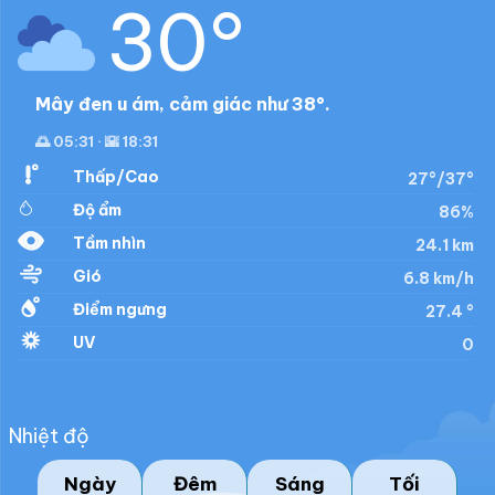
30°
Mây đen u ám, cảm giác như 38°.
🌅 05:31 · 🌇 18:31
Thấp/Cao
27°/37°
Độ ẩm
86%
Tầm nhìn
24.1 km
Gió
6.8 km/h
Điểm ngưng
27.4 °
UV
0
Nhiệt độ
Ngày
Đêm
Sáng
Tối