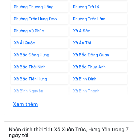
Phường Thượng Hồng
Phường Trà Lý
Phường Trần Hưng Đạo
Phường Trần Lãm
Phường Vũ Phúc
Xã A Sào
Xã Ái Quốc
Xã Ân Thi
Xã Bắc Đông Hưng
Xã Bắc Đông Quan
Xã Bắc Thái Ninh
Xã Bắc Thụy Anh
Xã Bắc Tiên Hưng
Xã Bình Định
Xã Bình Nguyên
Xã Bình Thanh
Xã Châu Ninh
Xã Chí Minh
Xem thêm
Xã Đại Đồng
Xã Diên Hà
Xã Đoàn Đào
Xã Đồng Bằng
Nhận định thời tiết Xã Xuân Trúc, Hưng Yên trong 7
ngày tới