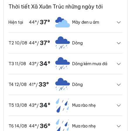
Thời tiết Xã Xuân Trúc những ngày tới
37°
44°
Mây đen u ám
Hiện tại
/
37°
44°
Dông
T2 10/08
/
34°
43°
Dông kèm mưa đá
T3 11/08
/
33°
41°
Dông
T4 12/08
/
34°
43°
Mưa rào nhẹ
T5 13/08
/
36°
44°
Mưa rào nhẹ
T6 14/08
/