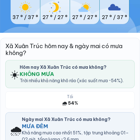
37 °
/
37 °
27 °
/
27 °
27 °
/
27 °
27 °
/
37 °
Xã Xuân Trúc hôm nay & ngày mai có mưa
không?
Hôm nay Xã Xuân Trúc có mưa không?
☀️
KHÔNG MƯA
Trời nhiều khả năng khô ráo (xác suất mưa ~54%).
Tối
🌧️ 54%
Ngày mai Xã Xuân Trúc có mưa không?
🌧️
MƯA ĐÊM
Khả năng mưa cao nhất 51%, tập trung khoảng 01–
02 giờ, tổng lượng ~2.6 mm.