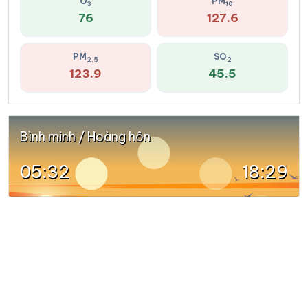
O
PM
3
10
76
127.6
PM
SO
2.5
2
123.9
45.5
Bình minh / Hoàng hôn
05:32
18:29