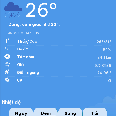
26°
Dông, cảm giác như 32°.
🌅 05:30 · 🌇 18:32
Thấp/Cao
26°/31°
Độ ẩm
94%
Tầm nhìn
24.1 km
Gió
6.5 km/h
Điểm ngưng
24.96 °
UV
0
Nhiệt độ
Ngày
Đêm
Sáng
Tối