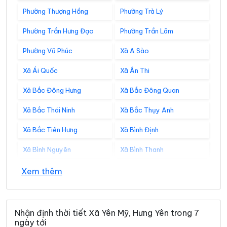
Phường Thượng Hồng
Phường Trà Lý
Phường Trần Hưng Đạo
Phường Trần Lãm
Phường Vũ Phúc
Xã A Sào
Xã Ái Quốc
Xã Ân Thi
Xã Bắc Đông Hưng
Xã Bắc Đông Quan
Xã Bắc Thái Ninh
Xã Bắc Thụy Anh
Xã Bắc Tiên Hưng
Xã Bình Định
Xã Bình Nguyên
Xã Bình Thanh
Xã Châu Ninh
Xã Chí Minh
Xem thêm
Xã Đại Đồng
Xã Diên Hà
Xã Đoàn Đào
Xã Đồng Bằng
Nhận định thời tiết Xã Yên Mỹ, Hưng Yên trong 7
ngày tới