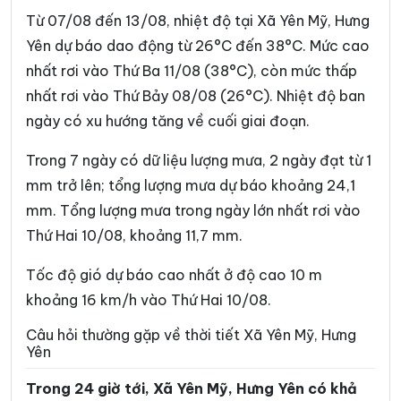
Xã Đồng Châu
Xã Đông Hưng
Từ 07/08 đến 13/08, nhiệt độ tại Xã Yên Mỹ, Hưng
Xã Đông Quan
Xã Đông Thái Ninh
Yên dự báo dao động từ 26°C đến 38°C. Mức cao
nhất rơi vào Thứ Ba 11/08 (38°C), còn mức thấp
Xã Đông Thụy Anh
Xã Đông Tiền Hải
nhất rơi vào Thứ Bảy 08/08 (26°C). Nhiệt độ ban
Xã Đông Tiên Hưng
Xã Đức Hợp
ngày có xu hướng tăng về cuối giai đoạn.
Xã Hiệp Cường
Xã Hoàn Long
Trong 7 ngày có dữ liệu lượng mưa, 2 ngày đạt từ 1
Xã Hoàng Hoa Thám
Xã Hồng Minh
mm trở lên; tổng lượng mưa dự báo khoảng 24,1
mm. Tổng lượng mưa trong ngày lớn nhất rơi vào
Xã Hồng Quang
Xã Hồng Vũ
Thứ Hai 10/08, khoảng 11,7 mm.
Xã Hưng Hà
Xã Hưng Phú
Tốc độ gió dự báo cao nhất ở độ cao 10 m
Xã Khoái Châu
Xã Kiến Xương
khoảng 16 km/h vào Thứ Hai 10/08.
Xã Lạc Đạo
Xã Lê Lợi
Câu hỏi thường gặp về thời tiết Xã Yên Mỹ, Hưng
Yên
Xã Lê Quý Đôn
Xã Long Hưng
Trong 24 giờ tới, Xã Yên Mỹ, Hưng Yên có khả
Xã Lương Bằng
Xã Mễ Sở