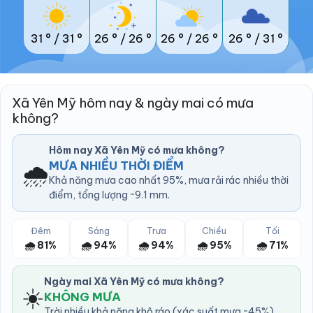
31 °
/
31 °
26 °
/
26 °
26 °
/
26 °
26 °
/
31 °
Xã Yên Mỹ hôm nay & ngày mai có mưa
không?
Hôm nay Xã Yên Mỹ có mưa không?
🌧️
MƯA NHIỀU THỜI ĐIỂM
Khả năng mưa cao nhất 95%, mưa rải rác nhiều thời
điểm, tổng lượng ~9.1 mm.
Đêm
Sáng
Trưa
Chiều
Tối
🌧️ 81%
🌧️ 94%
🌧️ 94%
🌧️ 95%
🌧️ 71%
Ngày mai Xã Yên Mỹ có mưa không?
☀️
KHÔNG MƯA
Trời nhiều khả năng khô ráo (xác suất mưa ~45%).