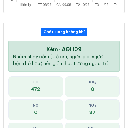
Chất lượng không khí
Kém · AQI 109
Nhóm nhạy cảm (trẻ em, người già, người
bệnh hô hấp) nên giảm hoạt động ngoài trời.
CO
NH
3
472
0
NO
NO
2
0
37