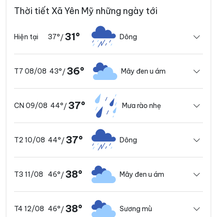
Thời tiết Xã Yên Mỹ những ngày tới
31°
37°
Dông
Hiện tại
/
36°
43°
Mây đen u ám
T7 08/08
/
37°
44°
Mưa rào nhẹ
CN 09/08
/
37°
44°
Dông
T2 10/08
/
38°
46°
Mây đen u ám
T3 11/08
/
38°
46°
Sương mù
T4 12/08
/