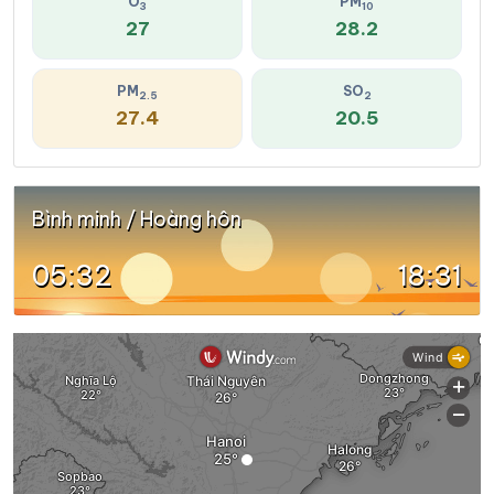
O
PM
3
10
27
28.2
PM
SO
2.5
2
27.4
20.5
Bình minh / Hoàng hôn
05:32
18:31