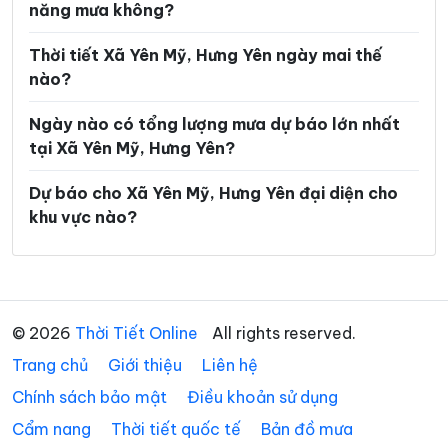
năng mưa không?
Xã Minh Thọ
Xã Nam Cường
Thời tiết Xã Yên Mỹ, Hưng Yên ngày mai thế
Xã Nam Đông Hưng
Xã Nam Thái Ninh
nào?
Xã Nam Thụy Anh
Xã Nam Tiền Hải
Ngày nào có tổng lượng mưa dự báo lớn nhất
Xã Nam Tiên Hưng
Xã Nghĩa Dân
tại Xã Yên Mỹ, Hưng Yên?
Xã Nghĩa Trụ
Xã Ngọc Lâm
Dự báo cho Xã Yên Mỹ, Hưng Yên đại diện cho
khu vực nào?
Xã Ngự Thiên
Xã Nguyễn Du
Xã Nguyễn Trãi
Xã Nguyễn Văn Linh
Xã Như Quỳnh
Xã Phạm Ngũ Lão
© 2026
Thời Tiết Online
All rights reserved.
Xã Phụ Dực
Xã Phụng Công
Trang chủ
Giới thiệu
Liên hệ
Xã Quang Hưng
Xã Quang Lịch
Chính sách bảo mật
Điều khoản sử dụng
Xã Quỳnh An
Xã Quỳnh Phụ
Cẩm nang
Thời tiết quốc tế
Bản đồ mưa