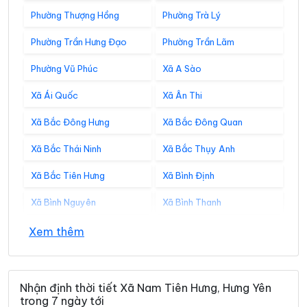
Phường Thượng Hồng
Phường Trà Lý
Phường Trần Hưng Đạo
Phường Trần Lãm
Phường Vũ Phúc
Xã A Sào
Xã Ái Quốc
Xã Ân Thi
Xã Bắc Đông Hưng
Xã Bắc Đông Quan
Xã Bắc Thái Ninh
Xã Bắc Thụy Anh
Xã Bắc Tiên Hưng
Xã Bình Định
Xã Bình Nguyên
Xã Bình Thanh
Xã Châu Ninh
Xã Chí Minh
Xem thêm
Xã Đại Đồng
Xã Diên Hà
Xã Đoàn Đào
Xã Đồng Bằng
Nhận định thời tiết Xã Nam Tiên Hưng, Hưng Yên
trong 7 ngày tới