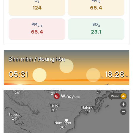
O
PM
3
10
124
65.4
PM
SO
2.5
2
65.4
23.1
Bình minh / Hoàng hôn
05:31
18:28