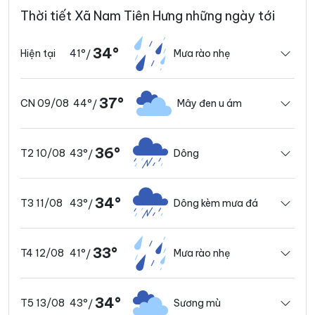
Thời tiết Xã Nam Tiên Hưng những ngày tới
34°
41°
Mưa rào nhẹ
Hiện tại
/
37°
44°
Mây đen u ám
CN 09/08
/
36°
43°
Dông
T2 10/08
/
34°
43°
Dông kèm mưa đá
T3 11/08
/
33°
41°
Mưa rào nhẹ
T4 12/08
/
34°
43°
Sương mù
T5 13/08
/