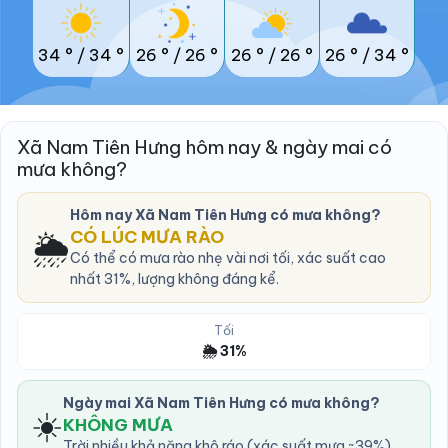
34 °
/
34 °
26 °
/
26 °
26 °
/
26 °
26 °
/
34 °
Xã Nam Tiên Hưng hôm nay & ngày mai có
mưa không?
Hôm nay Xã Nam Tiên Hưng có mưa không?
🌦️
CÓ LÚC MƯA RÀO
Có thể có mưa rào nhẹ vài nơi tối, xác suất cao
nhất 31%, lượng không đáng kể.
Tối
🌦️ 31%
Ngày mai Xã Nam Tiên Hưng có mưa không?
☀️
KHÔNG MƯA
Trời nhiều khả năng khô ráo (xác suất mưa ~39%).