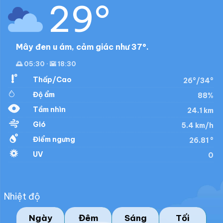
29°
Mây đen u ám, cảm giác như 37°.
🌅 05:30 · 🌇 18:30
Thấp/Cao
26°/34°
Độ ẩm
88%
Tầm nhìn
24.1 km
Gió
5.4 km/h
Điểm ngưng
26.81 °
UV
0
Nhiệt độ
Ngày
Đêm
Sáng
Tối