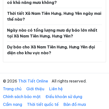
có khả năng mưa không?
Xã Minh Thọ
Xã Nam Cường
Thời tiết Xã Nam Tiên Hưng, Hưng Yên ngày mai
Xã Nam Đông Hưng
Xã Nam Thái Ninh
thế nào?
Xã Nam Thụy Anh
Xã Nam Tiền Hải
Ngày nào có tổng lượng mưa dự báo lớn nhất
Xã Nghĩa Dân
Xã Nghĩa Trụ
tại Xã Nam Tiên Hưng, Hưng Yên?
Xã Ngọc Lâm
Xã Ngự Thiên
Dự báo cho Xã Nam Tiên Hưng, Hưng Yên đại
diện cho khu vực nào?
Xã Nguyễn Du
Xã Nguyễn Trãi
Xã Nguyễn Văn Linh
Xã Như Quỳnh
Xã Phạm Ngũ Lão
Xã Phụ Dực
© 2026
Thời Tiết Online
All rights reserved.
Xã Phụng Công
Xã Quang Hưng
Trang chủ
Giới thiệu
Liên hệ
Xã Quang Lịch
Xã Quỳnh An
Chính sách bảo mật
Điều khoản sử dụng
Xã Quỳnh Phụ
Xã Tân Hưng
Cẩm nang
Thời tiết quốc tế
Bản đồ mưa