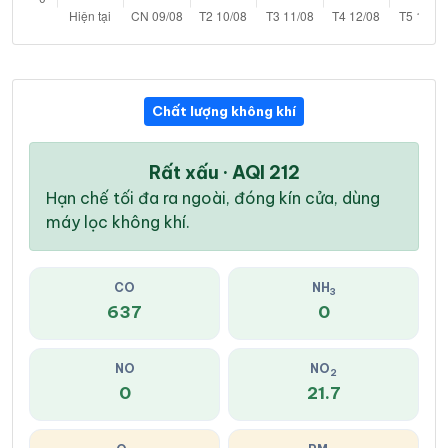
Chất lượng không khí
Rất xấu · AQI 212
Hạn chế tối đa ra ngoài, đóng kín cửa, dùng
máy lọc không khí.
CO
NH
3
637
0
NO
NO
2
0
21.7