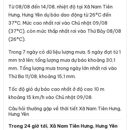
Xã Đồng Châu
Xã Đông Hưng
Từ 08/08 đến 14/08, nhiệt độ tại Xã Nam Tiên
Xã Đông Quan
Xã Đông Thái Ninh
Hưng, Hưng Yên dự báo dao động từ 26°C đến
37°C. Mức cao nhất rơi vào Chủ nhật 09/08
Xã Đông Thụy Anh
Xã Đông Tiền Hải
(37°C), còn mức thấp nhất rơi vào Thứ Bảy 08/08
Xã Đông Tiên Hưng
Xã Đức Hợp
(26°C).
Xã Hiệp Cường
Xã Hoàn Long
Trong 7 ngày có dữ liệu lượng mưa, 5 ngày đạt từ 1
Xã Hoàng Hoa Thám
Xã Hồng Minh
mm trở lên; tổng lượng mưa dự báo khoảng 30,1
mm. Tổng lượng mưa trong ngày lớn nhất rơi vào
Xã Hồng Quang
Xã Hồng Vũ
Thứ Ba 11/08, khoảng 15,1 mm.
Xã Hưng Hà
Xã Hưng Phú
Tốc độ gió dự báo cao nhất ở độ cao 10 m
Xã Khoái Châu
Xã Kiến Xương
khoảng 15 km/h vào Chủ nhật 09/08.
Xã Lạc Đạo
Xã Lê Lợi
Câu hỏi thường gặp về thời tiết Xã Nam Tiên Hưng,
Hưng Yên
Xã Lê Quý Đôn
Xã Long Hưng
Trong 24 giờ tới, Xã Nam Tiên Hưng, Hưng Yên
Xã Lương Bằng
Xã Mễ Sở