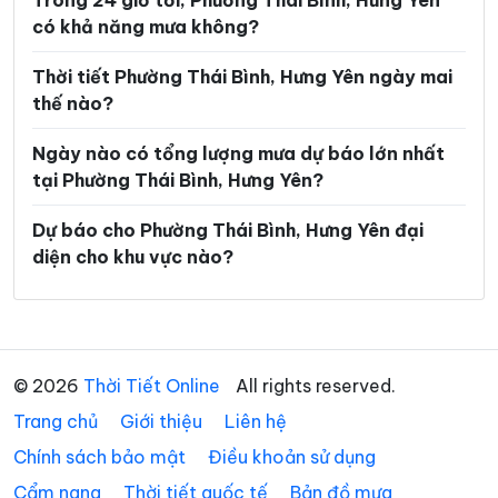
Trong 24 giờ tới, Phường Thái Bình, Hưng Yên
có khả năng mưa không?
Xã Mễ Sở
Xã Minh Thọ
Xã Nam Cường
Xã Nam Đông Hưng
Thời tiết Phường Thái Bình, Hưng Yên ngày mai
thế nào?
Xã Nam Thái Ninh
Xã Nam Thụy Anh
Ngày nào có tổng lượng mưa dự báo lớn nhất
Xã Nam Tiền Hải
Xã Nam Tiên Hưng
tại Phường Thái Bình, Hưng Yên?
Xã Nghĩa Dân
Xã Nghĩa Trụ
Dự báo cho Phường Thái Bình, Hưng Yên đại
Xã Ngọc Lâm
Xã Ngự Thiên
diện cho khu vực nào?
Xã Nguyễn Du
Xã Nguyễn Trãi
Xã Nguyễn Văn Linh
Xã Như Quỳnh
Xã Phạm Ngũ Lão
Xã Phụ Dực
© 2026
Thời Tiết Online
All rights reserved.
Trang chủ
Xã Phụng Công
Giới thiệu
Liên hệ
Xã Quang Hưng
Chính sách bảo mật
Điều khoản sử dụng
Xã Quang Lịch
Xã Quỳnh An
Cẩm nang
Thời tiết quốc tế
Bản đồ mưa