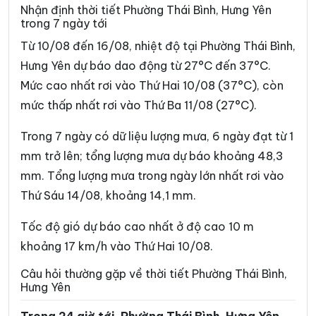
Xã Đồng Bằng
Xã Đồng Châu
Nhận định thời tiết Phường Thái Bình, Hưng Yên
trong 7 ngày tới
Xã Đông Hưng
Xã Đông Quan
Từ 10/08 đến 16/08, nhiệt độ tại Phường Thái Bình,
Xã Đông Thái Ninh
Xã Đông Thụy Anh
Hưng Yên dự báo dao động từ 27°C đến 37°C.
Mức cao nhất rơi vào Thứ Hai 10/08 (37°C), còn
Xã Đông Tiền Hải
Xã Đông Tiên Hưng
mức thấp nhất rơi vào Thứ Ba 11/08 (27°C).
Xã Đức Hợp
Xã Hiệp Cường
Trong 7 ngày có dữ liệu lượng mưa, 6 ngày đạt từ 1
Xã Hoàn Long
Xã Hoàng Hoa Thám
mm trở lên; tổng lượng mưa dự báo khoảng 48,3
Xã Hồng Minh
Xã Hồng Quang
mm. Tổng lượng mưa trong ngày lớn nhất rơi vào
Thứ Sáu 14/08, khoảng 14,1 mm.
Xã Hồng Vũ
Xã Hưng Hà
Xã Hưng Phú
Xã Khoái Châu
Tốc độ gió dự báo cao nhất ở độ cao 10 m
khoảng 17 km/h vào Thứ Hai 10/08.
Xã Kiến Xương
Xã Lạc Đạo
Câu hỏi thường gặp về thời tiết Phường Thái Bình,
Xã Lê Lợi
Xã Lê Quý Đôn
Hưng Yên
Xã Long Hưng
Xã Lương Bằng