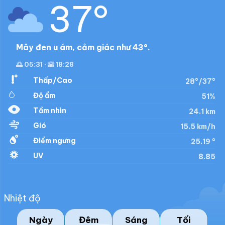
37°
Mây đen u ám, cảm giác như 43°.
🌅 05:31 · 🌇 18:28
Thấp/Cao
28°/37°
Độ ẩm
51%
Tầm nhìn
24.1 km
Gió
15.5 km/h
Điểm ngưng
25.19 °
UV
8.85
Nhiệt độ
Ngày
Đêm
Sáng
Tối