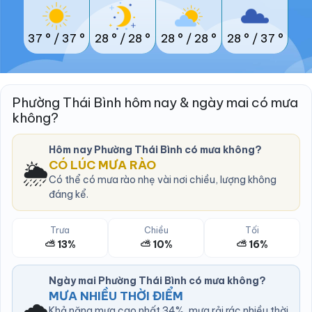
37 °
/
37 °
28 °
/
28 °
28 °
/
28 °
28 °
/
37 °
Phường Thái Bình hôm nay & ngày mai có mưa
không?
Hôm nay Phường Thái Bình có mưa không?
🌦️
CÓ LÚC MƯA RÀO
Có thể có mưa rào nhẹ vài nơi chiều, lượng không
đáng kể.
Trưa
Chiều
Tối
⛅ 13%
⛅ 10%
⛅ 16%
Ngày mai Phường Thái Bình có mưa không?
MƯA NHIỀU THỜI ĐIỂM
🌧️
Khả năng mưa cao nhất 34%, mưa rải rác nhiều thời