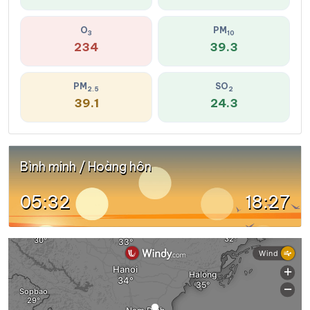
O
PM
3
10
234
39.3
PM
SO
2.5
2
39.1
24.3
Bình minh / Hoàng hôn
05:32
18:27