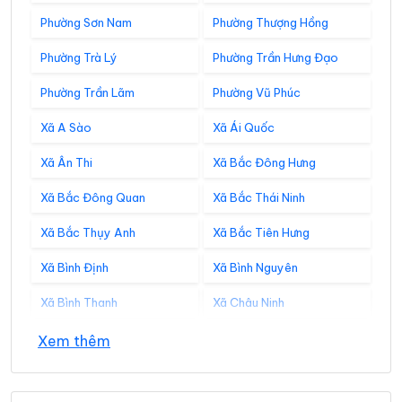
Phường Sơn Nam
Phường Thượng Hồng
Phường Trà Lý
Phường Trần Hưng Đạo
Phường Trần Lãm
Phường Vũ Phúc
Xã A Sào
Xã Ái Quốc
Xã Ân Thi
Xã Bắc Đông Hưng
Xã Bắc Đông Quan
Xã Bắc Thái Ninh
Xã Bắc Thụy Anh
Xã Bắc Tiên Hưng
Xã Bình Định
Xã Bình Nguyên
Xã Bình Thanh
Xã Châu Ninh
Xã Chí Minh
Xã Đại Đồng
Xem thêm
Xã Diên Hà
Xã Đoàn Đào