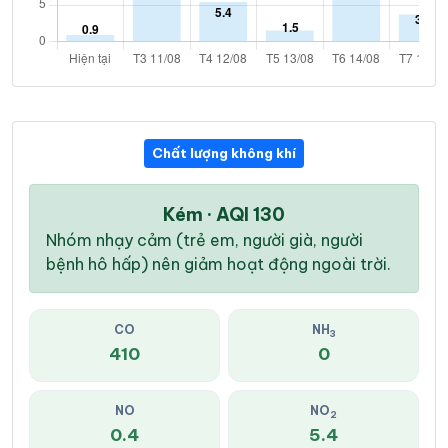
Chất lượng không khí
Kém · AQI 130
Nhóm nhạy cảm (trẻ em, người già, người
bệnh hô hấp) nên giảm hoạt động ngoài trời.
CO
NH
3
410
0
NO
NO
2
0.4
5.4