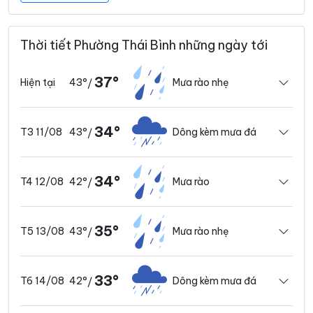
Thời tiết Phường Thái Bình những ngày tới
37°
43°
Mưa rào nhẹ
Hiện tại
/
34°
43°
Dông kèm mưa đá
T3 11/08
/
34°
42°
Mưa rào
T4 12/08
/
35°
43°
Mưa rào nhẹ
T5 13/08
/
33°
42°
Dông kèm mưa đá
T6 14/08
/