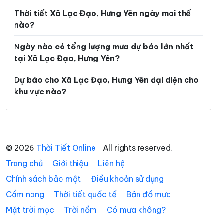
Xã Nam Cường
Xã Nam Đông Hưng
Thời tiết Xã Lạc Đạo, Hưng Yên ngày mai thế
nào?
Xã Nam Thái Ninh
Xã Nam Thụy Anh
Ngày nào có tổng lượng mưa dự báo lớn nhất
Xã Nam Tiền Hải
Xã Nam Tiên Hưng
tại Xã Lạc Đạo, Hưng Yên?
Xã Nghĩa Dân
Xã Nghĩa Trụ
Dự báo cho Xã Lạc Đạo, Hưng Yên đại diện cho
Xã Ngọc Lâm
Xã Ngự Thiên
khu vực nào?
Xã Nguyễn Du
Xã Nguyễn Trãi
Xã Nguyễn Văn Linh
Xã Như Quỳnh
Xã Phạm Ngũ Lão
Xã Phụ Dực
© 2026
Thời Tiết Online
All rights reserved.
Trang chủ
Xã Phụng Công
Giới thiệu
Liên hệ
Xã Quang Hưng
Chính sách bảo mật
Điều khoản sử dụng
Xã Quang Lịch
Xã Quỳnh An
Cẩm nang
Thời tiết quốc tế
Bản đồ mưa
Xã Quỳnh Phụ
Xã Tân Hưng
Mặt trời mọc
Trời nồm
Có mưa không?