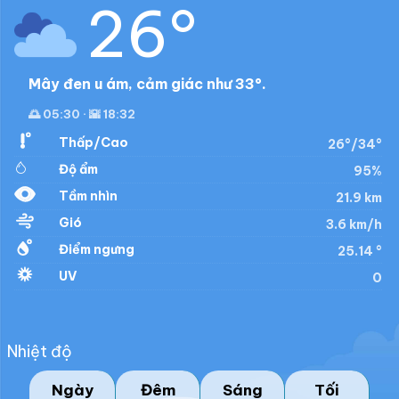
26°
Mây đen u ám, cảm giác như 33°.
🌅 05:30 · 🌇 18:32
Thấp/Cao
26°/34°
Độ ẩm
95%
Tầm nhìn
21.9 km
Gió
3.6 km/h
Điểm ngưng
25.14 °
UV
0
Nhiệt độ
Ngày
Đêm
Sáng
Tối