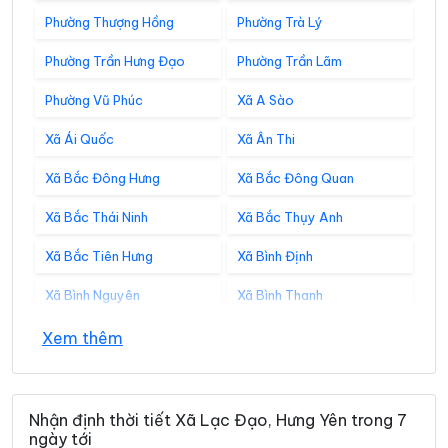
Phường Thượng Hồng
Phường Trà Lý
Phường Trần Hưng Đạo
Phường Trần Lãm
Phường Vũ Phúc
Xã A Sào
Xã Ái Quốc
Xã Ân Thi
Xã Bắc Đông Hưng
Xã Bắc Đông Quan
Xã Bắc Thái Ninh
Xã Bắc Thụy Anh
Xã Bắc Tiên Hưng
Xã Bình Định
Xã Bình Nguyên
Xã Bình Thanh
Xã Châu Ninh
Xã Chí Minh
Xem thêm
Xã Đại Đồng
Xã Diên Hà
Xã Đoàn Đào
Xã Đồng Bằng
Nhận định thời tiết Xã Lạc Đạo, Hưng Yên trong 7
ngày tới