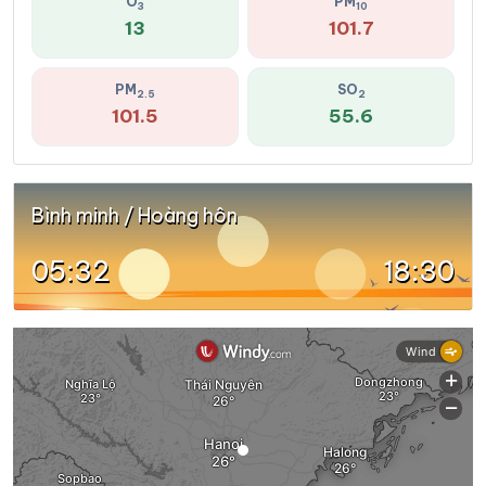
O
PM
3
10
13
101.7
PM
SO
2.5
2
101.5
55.6
Bình minh / Hoàng hôn
05:32
18:30