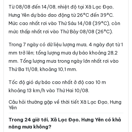
Xã Đồng Châu
Xã Đông Hưng
Từ 08/08 đến 14/08, nhiệt độ tại Xã Lạc Đạo,
Xã Đông Quan
Xã Đông Thái Ninh
Hưng Yên dự báo dao động từ 26°C đến 39°C.
Mức cao nhất rơi vào Thứ Sáu 14/08 (39°C), còn
Xã Đông Thụy Anh
Xã Đông Tiền Hải
mức thấp nhất rơi vào Thứ Bảy 08/08 (26°C).
Xã Đông Tiên Hưng
Xã Đức Hợp
Trong 7 ngày có dữ liệu lượng mưa, 4 ngày đạt từ 1
Xã Hiệp Cường
Xã Hoàn Long
mm trở lên; tổng lượng mưa dự báo khoảng 28,2
Xã Hoàng Hoa Thám
Xã Hồng Minh
mm. Tổng lượng mưa trong ngày lớn nhất rơi vào
Thứ Ba 11/08, khoảng 10,1 mm.
Xã Hồng Quang
Xã Hồng Vũ
Xã Hưng Hà
Xã Hưng Phú
Tốc độ gió dự báo cao nhất ở độ cao 10 m
khoảng 13 km/h vào Thứ Hai 10/08.
Xã Khoái Châu
Xã Kiến Xương
Câu hỏi thường gặp về thời tiết Xã Lạc Đạo, Hưng
Xã Lê Lợi
Xã Lê Quý Đôn
Yên
Xã Long Hưng
Xã Lương Bằng
Trong 24 giờ tới, Xã Lạc Đạo, Hưng Yên có khả
năng mưa không?
Xã Mễ Sở
Xã Minh Thọ