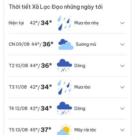
Thời tiết Xã Lạc Đạo những ngày tới
34°
42°
Mưa rào nhẹ
Hiện tại
/
36°
44°
Sương mù
CN 09/08
/
36°
44°
Dông
T2 10/08
/
34°
42°
Mưa rào
T3 11/08
/
34°
42°
Dông
T4 12/08
/
37°
45°
Mây rải rác
T5 13/08
/