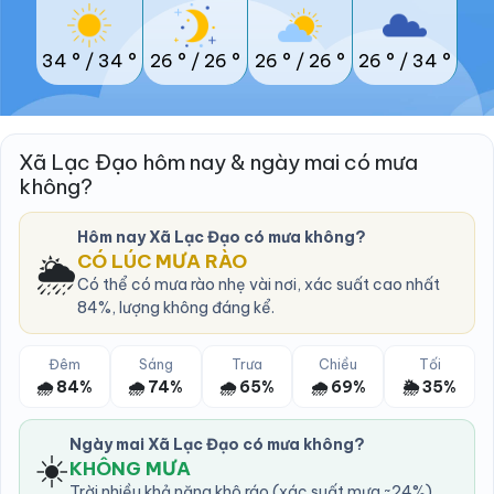
34 °
/
34 °
26 °
/
26 °
26 °
/
26 °
26 °
/
34 °
Xã Lạc Đạo hôm nay & ngày mai có mưa
không?
Hôm nay Xã Lạc Đạo có mưa không?
🌦️
CÓ LÚC MƯA RÀO
Có thể có mưa rào nhẹ vài nơi, xác suất cao nhất
84%, lượng không đáng kể.
Đêm
Sáng
Trưa
Chiều
Tối
🌧️ 84%
🌧️ 74%
🌧️ 65%
🌧️ 69%
🌦️ 35%
Ngày mai Xã Lạc Đạo có mưa không?
☀️
KHÔNG MƯA
Trời nhiều khả năng khô ráo (xác suất mưa ~24%).