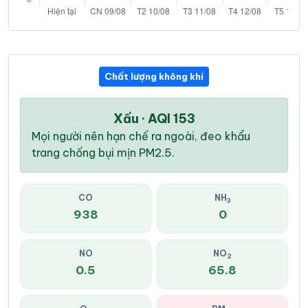
Chất lượng không khí
Xấu · AQI 153
Mọi người nên hạn chế ra ngoài, đeo khẩu
trang chống bụi mịn PM2.5.
CO
NH
3
938
0
NO
NO
2
0.5
65.8