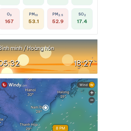
O
PM
PM
SO
3
10
2.5
2
167
53.1
52.9
17.4
Bình minh / Hoàng hôn
05:32
18:27