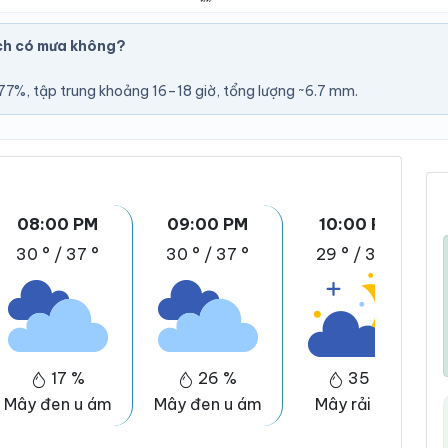
ch có mưa không?
7%, tập trung khoảng 16–18 giờ, tổng lượng ~6.7 mm.
08:00 PM
09:00 PM
10:00 PM
30 °
/
37 °
30 °
/
37 °
29 °
/
36 °
17 %
26 %
35 %
Mây đen u ám
Mây đen u ám
Mây rải rác