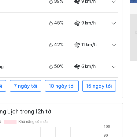
39%
9 km/h
45%
9 km/h
42%
11 km/h
50%
6 km/h
ng
i
7 ngày tới
10 ngày tới
15 ngày tới
g Lịch trong 12h tới