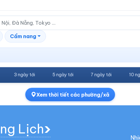
Cẩm nang
3 ngày tới
5 ngày tới
7 ngày tới
10 ng
Xem thời tiết các phường/xã
ang Lịch
Nhi