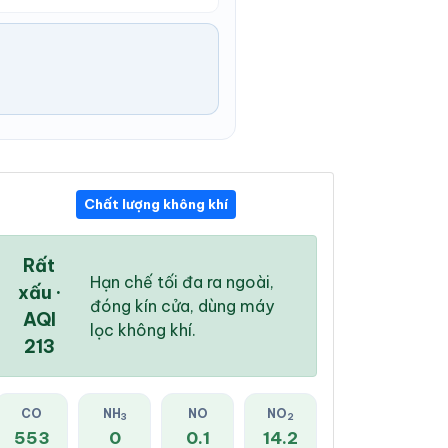
Chất lượng không khí
11:00 PM
12:00 AM
01:00 AM
29 °
/
35 °
29 °
/
35 °
28 °
/
35 °
Rất
Hạn chế tối đa ra ngoài,
xấu ·
đóng kín cửa, dùng máy
AQI
lọc không khí.
213
45 %
55 %
58 %
Trời ít mây
Trời ít mây
Mây rải rác
CO
NH
NO
NO
3
2
553
0
0.1
14.2