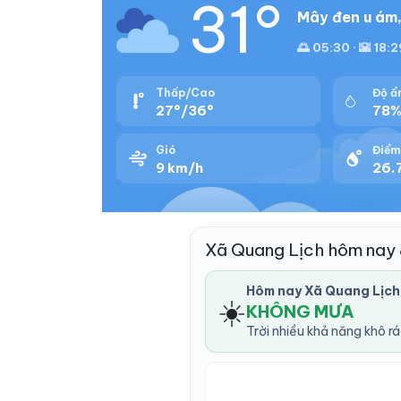
31°
Mây đen u ám,
🌅 05:30 · 🌇 18:
Thấp/Cao
Độ ẩ
27°/36°
78
Gió
Điểm
9 km/h
26.7
Xã Quang Lịch hôm nay
Hôm nay Xã Quang Lịch
☀️
KHÔNG MƯA
Trời nhiều khả năng khô r