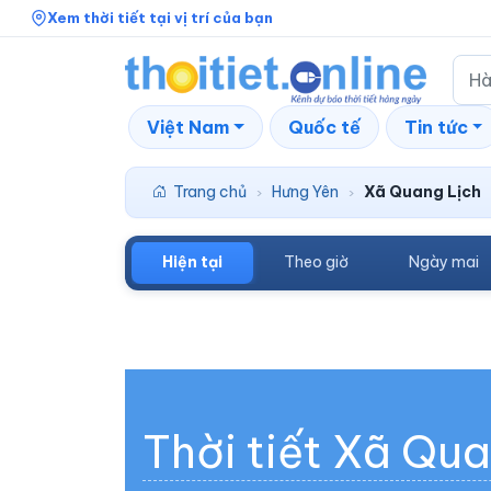
Xem thời tiết tại vị trí của bạn
Việt Nam
Quốc tế
Tin tức
Trang chủ
Hưng Yên
Xã Quang Lịch
›
›
Hiện tại
Theo giờ
Ngày mai
Thời tiết Xã Qu