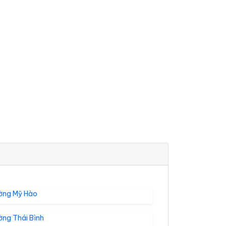
ờng Mỹ Hào
ờng Thái Bình