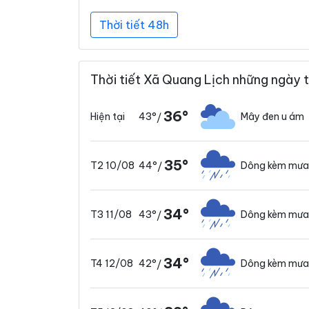
Thời tiết 48h
Thời tiết Xã Quang Lịch những ngày t
36°
43°
Mây đen u ám
Hiện tại
/
35°
44°
Dông kèm mưa
T2 10/08
/
34°
43°
Dông kèm mưa
T3 11/08
/
34°
42°
Dông kèm mưa
T4 12/08
/