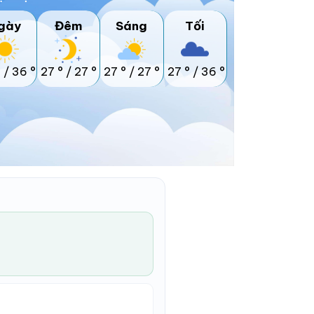
gày
Đêm
Sáng
Tối
°
/
36 °
27 °
/
27 °
27 °
/
27 °
27 °
/
36 °