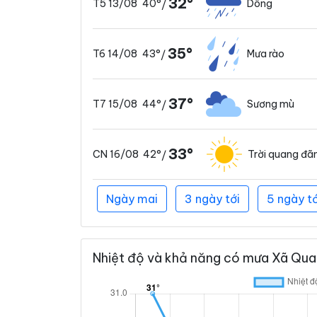
32°
40°
Dông
T5 13/08
/
35°
43°
Mưa rào
T6 14/08
/
37°
44°
Sương mù
T7 15/08
/
33°
42°
Trời quang đã
CN 16/08
/
Ngày mai
3 ngày tới
5 ngày tớ
Nhiệt độ và khả năng có mưa Xã Quan