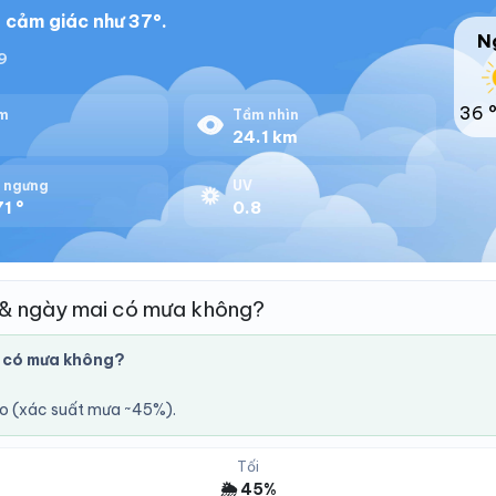
 cảm giác như 37°.
N
29
36 
m
Tầm nhìn
%
24.1 km
 ngưng
UV
1 °
0.8
 & ngày mai có mưa không?
 có mưa không?
áo (xác suất mưa ~45%).
Tối
🌦️ 45%