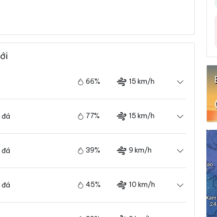
ới
66%
15 km/h
77%
15 km/h
 đá
39%
9 km/h
 đá
45%
10 km/h
 đá