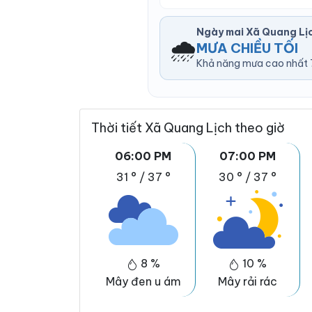
Ngày mai Xã Quang Lị
🌧️
MƯA CHIỀU TỐI
Khả năng mưa cao nhất 7
Thời tiết Xã Quang Lịch theo giờ
06:00 PM
07:00 PM
31 °
/
37 °
30 °
/
37 °
8 %
10 %
Mây đen u ám
Mây rải rác