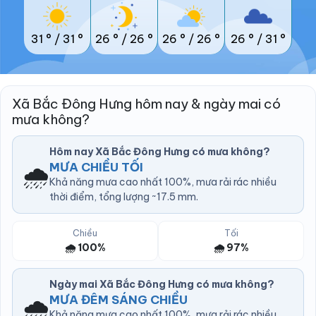
31 °
/
31 °
26 °
/
26 °
26 °
/
26 °
26 °
/
31 °
Xã Bắc Đông Hưng hôm nay & ngày mai có
mưa không?
Hôm nay Xã Bắc Đông Hưng có mưa không?
🌧️
MƯA CHIỀU TỐI
Khả năng mưa cao nhất 100%, mưa rải rác nhiều
thời điểm, tổng lượng ~17.5 mm.
Chiều
Tối
🌧️ 100%
🌧️ 97%
Ngày mai Xã Bắc Đông Hưng có mưa không?
🌧️
MƯA ĐÊM SÁNG CHIỀU
Khả năng mưa cao nhất 100%, mưa rải rác nhiều