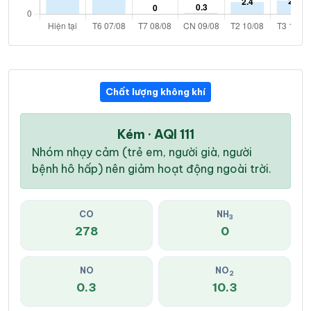
Chất lượng không khí
Kém · AQI 111
Nhóm nhạy cảm (trẻ em, người già, người
bệnh hô hấp) nên giảm hoạt động ngoài trời.
CO
NH
3
278
0
NO
NO
2
0.3
10.3