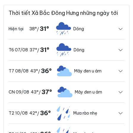
Thời tiết Xã Bắc Đông Hưng những ngày tới
31°
38°
Dông
Hiện tại
/
31°
37°
Dông
T6 07/08
/
36°
43°
Mây đen u ám
T7 08/08
/
37°
43°
Mây đen u ám
CN 09/08
/
36°
42°
Mưa rào nhẹ
T2 10/08
/