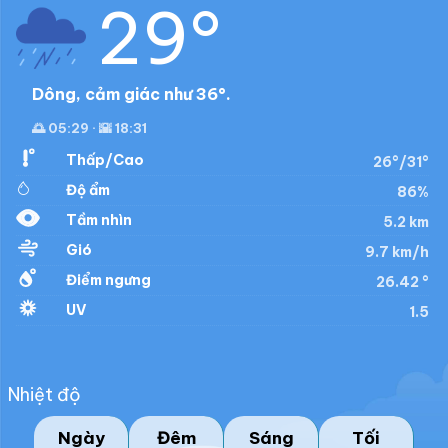
29°
Dông, cảm giác như 36°.
🌅 05:29 · 🌇 18:31
Thấp/Cao
26°/31°
Độ ẩm
86%
Tầm nhìn
5.2 km
Gió
9.7 km/h
Điểm ngưng
26.42 °
UV
1.5
Nhiệt độ
Ngày
Đêm
Sáng
Tối