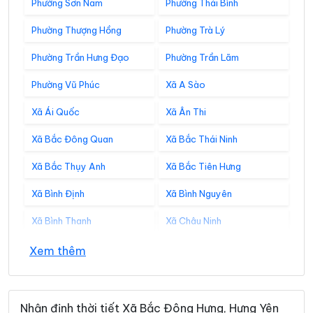
Phường Sơn Nam
Phường Thái Bình
Phường Thượng Hồng
Phường Trà Lý
Phường Trần Hưng Đạo
Phường Trần Lãm
Phường Vũ Phúc
Xã A Sào
Xã Ái Quốc
Xã Ân Thi
Xã Bắc Đông Quan
Xã Bắc Thái Ninh
Xã Bắc Thụy Anh
Xã Bắc Tiên Hưng
Xã Bình Định
Xã Bình Nguyên
Xã Bình Thanh
Xã Châu Ninh
Xã Chí Minh
Xã Đại Đồng
Xem thêm
Xã Diên Hà
Xã Đoàn Đào
Xã Đồng Bằng
Xã Đồng Châu
Nhận định thời tiết Xã Bắc Đông Hưng, Hưng Yên