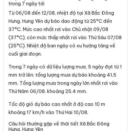
trong 7 ngày tới
Xã Đông Hưng
Xã Đông Quan
Từ 06/08 đến 12/08, nhiệt độ tại Xã Bắc Đông
Xã Đông Thái Ninh
Xã Đông Thụy Anh
Hưng, Hưng Yên dự báo dao động từ 25°C đến
37°C. Mức cao nhất rơi vào Chủ nhật 09/08
Xã Đông Tiền Hải
Xã Đông Tiên Hưng
(37°C), còn mức thấp nhất rơi vào Thứ Sáu 07/08
Xã Đức Hợp
Xã Hiệp Cường
(25°C). Nhiệt độ ban ngày có xu hướng tăng về
Xã Hoàn Long
Xã Hoàng Hoa Thám
cuối giai đoạn.
Xã Hồng Minh
Xã Hồng Quang
Trong 7 ngày có dữ liệu lượng mưa, 5 ngày đạt từ 1
mm trở lên; tổng lượng mưa dự báo khoảng 41,5
Xã Hồng Vũ
Xã Hưng Hà
mm. Tổng lượng mưa trong ngày lớn nhất rơi vào
Xã Hưng Phú
Xã Khoái Châu
Thứ Năm 06/08, khoảng 25,4 mm.
Xã Kiến Xương
Xã Lạc Đạo
Tốc độ gió dự báo cao nhất ở độ cao 10 m
Xã Lê Lợi
Xã Lê Quý Đôn
khoảng 17 km/h vào Thứ Hai 10/08.
Xã Long Hưng
Xã Lương Bằng
Câu hỏi thường gặp về thời tiết Xã Bắc Đông
Hưng, Hưng Yên