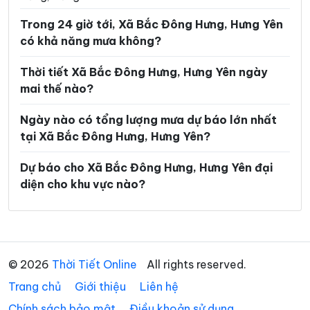
Xã Mễ Sở
Xã Minh Thọ
Trong 24 giờ tới, Xã Bắc Đông Hưng, Hưng Yên
Xã Nam Cường
Xã Nam Đông Hưng
có khả năng mưa không?
Xã Nam Thái Ninh
Xã Nam Thụy Anh
Thời tiết Xã Bắc Đông Hưng, Hưng Yên ngày
Xã Nam Tiền Hải
Xã Nam Tiên Hưng
mai thế nào?
Xã Nghĩa Dân
Xã Nghĩa Trụ
Ngày nào có tổng lượng mưa dự báo lớn nhất
tại Xã Bắc Đông Hưng, Hưng Yên?
Xã Ngọc Lâm
Xã Ngự Thiên
Xã Nguyễn Du
Xã Nguyễn Trãi
Dự báo cho Xã Bắc Đông Hưng, Hưng Yên đại
diện cho khu vực nào?
Xã Nguyễn Văn Linh
Xã Như Quỳnh
Xã Phạm Ngũ Lão
Xã Phụ Dực
Xã Phụng Công
Xã Quang Hưng
© 2026
Thời Tiết Online
All rights reserved.
Xã Quang Lịch
Xã Quỳnh An
Trang chủ
Giới thiệu
Liên hệ
Xã Quỳnh Phụ
Xã Tân Hưng
Chính sách bảo mật
Điều khoản sử dụng