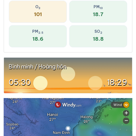
O
PM
3
10
101
18.7
PM
SO
2.5
2
18.6
18.8
Bình minh / Hoàng hôn
05:30
18:29