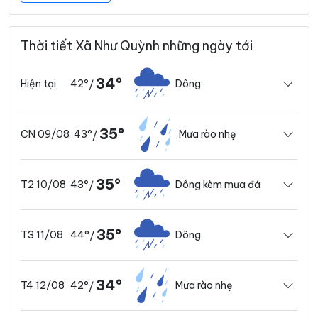
Thời tiết Xã Như Quỳnh những ngày tới
34°
42°
Dông
Hiện tại
/
35°
43°
Mưa rào nhẹ
CN 09/08
/
35°
43°
Dông kèm mưa đá
T2 10/08
/
35°
44°
Dông
T3 11/08
/
34°
42°
Mưa rào nhẹ
T4 12/08
/