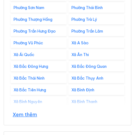
Phường Sơn Nam
Phường Thái Bình
Phường Thượng Hồng
Phường Trà Lý
Phường Trần Hưng Đạo
Phường Trần Lãm
Phường Vũ Phúc
Xã A Sào
Xã Ái Quốc
Xã Ân Thi
Xã Bắc Đông Hưng
Xã Bắc Đông Quan
Xã Bắc Thái Ninh
Xã Bắc Thụy Anh
Xã Bắc Tiên Hưng
Xã Bình Định
Xã Bình Nguyên
Xã Bình Thanh
Xã Châu Ninh
Xã Chí Minh
Xem thêm
Xã Đại Đồng
Xã Diên Hà