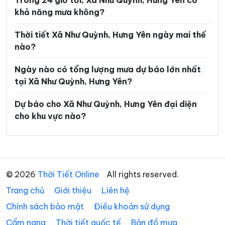
Trong 24 giờ tới, Xã Như Quỳnh, Hưng Yên có
khả năng mưa không?
Xã Lương Bằng
Xã Mễ Sở
Xã Minh Thọ
Xã Nam Cường
Thời tiết Xã Như Quỳnh, Hưng Yên ngày mai thế
nào?
Xã Nam Đông Hưng
Xã Nam Thái Ninh
Ngày nào có tổng lượng mưa dự báo lớn nhất
Xã Nam Thụy Anh
Xã Nam Tiền Hải
tại Xã Như Quỳnh, Hưng Yên?
Xã Nam Tiên Hưng
Xã Nghĩa Dân
Dự báo cho Xã Như Quỳnh, Hưng Yên đại diện
Xã Nghĩa Trụ
Xã Ngọc Lâm
cho khu vực nào?
Xã Ngự Thiên
Xã Nguyễn Du
Xã Nguyễn Trãi
Xã Nguyễn Văn Linh
Xã Phạm Ngũ Lão
Xã Phụ Dực
© 2026
Thời Tiết Online
All rights reserved.
Trang chủ
Xã Phụng Công
Giới thiệu
Liên hệ
Xã Quang Hưng
Chính sách bảo mật
Điều khoản sử dụng
Xã Quang Lịch
Xã Quỳnh An
Cẩm nang
Thời tiết quốc tế
Bản đồ mưa