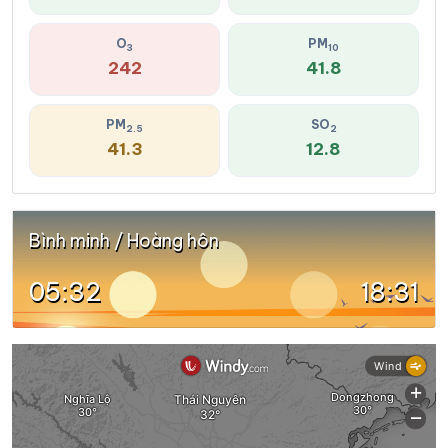
O
PM
3
10
242
41.8
PM
SO
2.5
2
41.3
12.8
Bình minh / Hoàng hôn
05:32
18:31