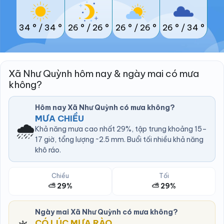
34 °
/
34 °
26 °
/
26 °
26 °
/
26 °
26 °
/
34 °
Xã Như Quỳnh hôm nay & ngày mai có mưa
không?
Hôm nay Xã Như Quỳnh có mưa không?
MƯA CHIỀU
🌧️
Khả năng mưa cao nhất 29%, tập trung khoảng 15–
17 giờ, tổng lượng ~2.5 mm. Buổi tối nhiều khả năng
khô ráo.
Chiều
Tối
⛅ 29%
⛅ 29%
Ngày mai Xã Như Quỳnh có mưa không?
CÓ LÚC MƯA RÀO