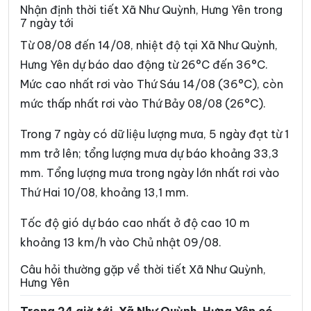
Xã Đoàn Đào
Xã Đồng Bằng
Nhận định thời tiết Xã Như Quỳnh, Hưng Yên trong
7 ngày tới
Xã Đồng Châu
Xã Đông Hưng
Từ 08/08 đến 14/08, nhiệt độ tại Xã Như Quỳnh,
Xã Đông Quan
Xã Đông Thái Ninh
Hưng Yên dự báo dao động từ 26°C đến 36°C.
Mức cao nhất rơi vào Thứ Sáu 14/08 (36°C), còn
Xã Đông Thụy Anh
Xã Đông Tiền Hải
mức thấp nhất rơi vào Thứ Bảy 08/08 (26°C).
Xã Đông Tiên Hưng
Xã Đức Hợp
Trong 7 ngày có dữ liệu lượng mưa, 5 ngày đạt từ 1
Xã Hiệp Cường
Xã Hoàn Long
mm trở lên; tổng lượng mưa dự báo khoảng 33,3
Xã Hoàng Hoa Thám
Xã Hồng Minh
mm. Tổng lượng mưa trong ngày lớn nhất rơi vào
Thứ Hai 10/08, khoảng 13,1 mm.
Xã Hồng Quang
Xã Hồng Vũ
Xã Hưng Hà
Xã Hưng Phú
Tốc độ gió dự báo cao nhất ở độ cao 10 m
khoảng 13 km/h vào Chủ nhật 09/08.
Xã Khoái Châu
Xã Kiến Xương
Câu hỏi thường gặp về thời tiết Xã Như Quỳnh,
Xã Lạc Đạo
Xã Lê Lợi
Hưng Yên
Xã Lê Quý Đôn
Xã Long Hưng