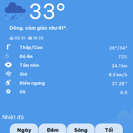
33°
Dông, cảm giác như 41°.
🌅 05:31 · 🌇 18:32
Thấp/Cao
26°/34°
Độ ẩm
72%
Tầm nhìn
24.1 km
Gió
8.3 km/h
Điểm ngưng
27.28 °
UV
6.5
Nhiệt độ
Ngày
Đêm
Sáng
Tối