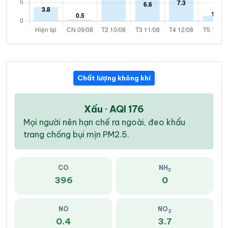
Chất lượng không khí
Xấu · AQI 176
Mọi người nên hạn chế ra ngoài, đeo khẩu
trang chống bụi mịn PM2.5.
CO
NH
3
396
0
NO
NO
2
0.4
3.7