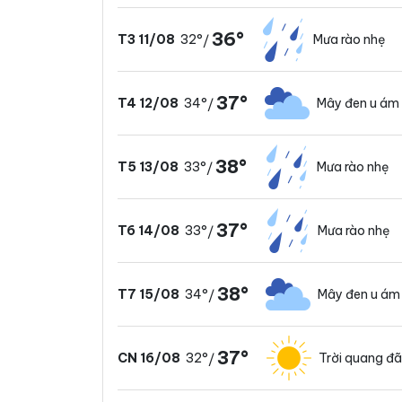
36°
32°
Mưa rào nhẹ
T3 11/08
/
37°
34°
Mây đen u ám
T4 12/08
/
38°
33°
Mưa rào nhẹ
T5 13/08
/
37°
33°
Mưa rào nhẹ
T6 14/08
/
38°
34°
Mây đen u ám
T7 15/08
/
37°
32°
Trời quang đ
CN 16/08
/