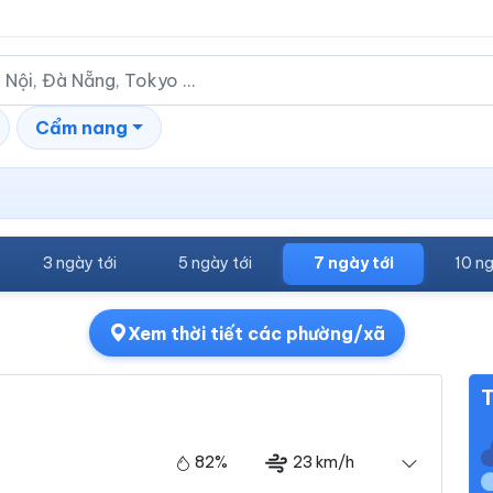
Cẩm nang
3 ngày tới
5 ngày tới
7 ngày tới
10 ng
Xem thời tiết các phường/xã
T
82%
23 km/h