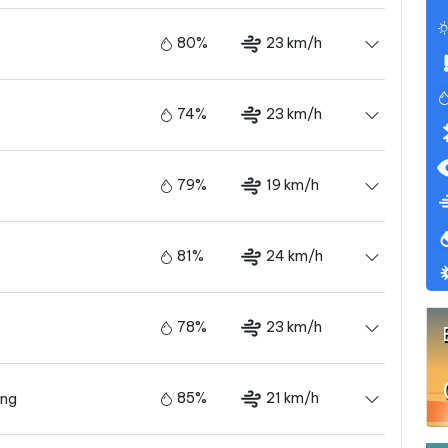
80%
23 km/h
74%
23 km/h
79%
19 km/h
81%
24 km/h
78%
23 km/h
85%
21 km/h
ãng