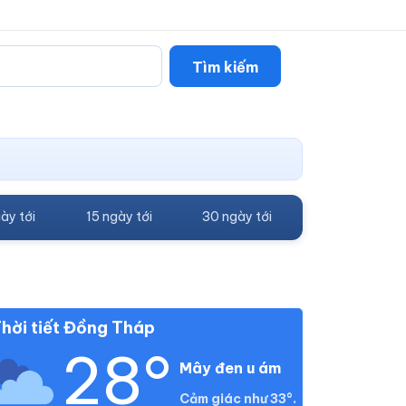
Tìm kiếm
ày tới
15 ngày tới
30 ngày tới
hời tiết Đồng Tháp
28°
Mây đen u ám
Cảm giác như 33°.