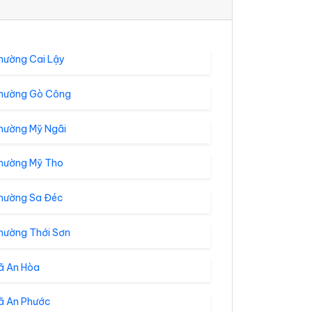
hường Cai Lậy
hường Gò Công
hường Mỹ Ngãi
hường Mỹ Tho
hường Sa Đéc
hường Thới Sơn
ã An Hòa
ã An Phước