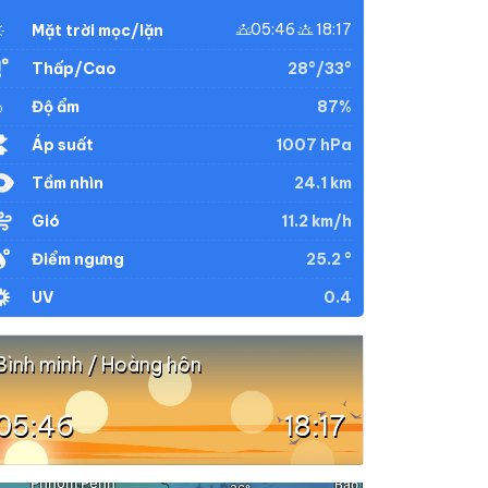
05:46
18:17
Mặt trời mọc/lặn
28°/33°
Thấp/Cao
87%
Độ ẩm
1007 hPa
Áp suất
24.1 km
Tầm nhìn
11.2 km/h
Gió
25.2 °
Điểm ngưng
0.4
UV
Bình minh / Hoàng hôn
05:46
18:17