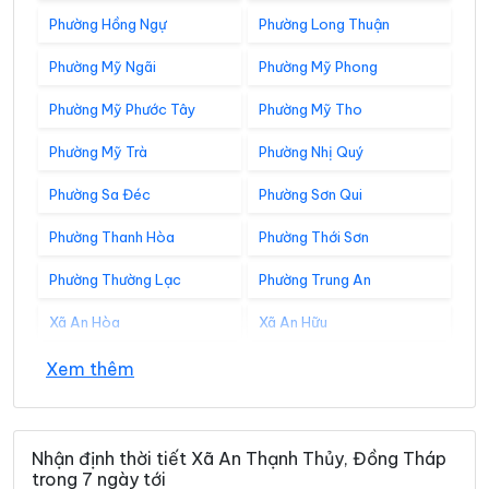
Phường Hồng Ngự
Phường Long Thuận
Phường Mỹ Ngãi
Phường Mỹ Phong
Phường Mỹ Phước Tây
Phường Mỹ Tho
Phường Mỹ Trà
Phường Nhị Quý
Phường Sa Đéc
Phường Sơn Qui
Phường Thanh Hòa
Phường Thới Sơn
Phường Thường Lạc
Phường Trung An
Xã An Hòa
Xã An Hữu
Xã An Long
Xã An Phước
Xem thêm
Xã Ba Sao
Xã Bình Hàng Trung
Xã Bình Ninh
Xã Bình Phú
Nhận định thời tiết Xã An Thạnh Thủy, Đồng Tháp
trong 7 ngày tới