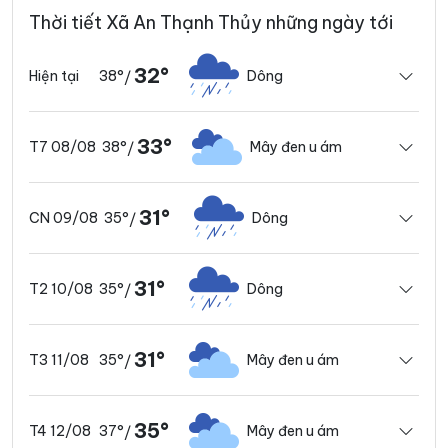
Thời tiết Xã An Thạnh Thủy những ngày tới
32°
38°
Dông
Hiện tại
/
33°
38°
Mây đen u ám
T7 08/08
/
31°
35°
Dông
CN 09/08
/
31°
35°
Dông
T2 10/08
/
31°
35°
Mây đen u ám
T3 11/08
/
35°
37°
Mây đen u ám
T4 12/08
/