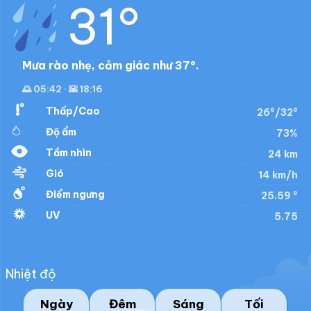
31°
Mưa rào nhẹ, cảm giác như 37°.
🌅 05:42 · 🌇 18:16
Thấp/Cao
26°/32°
Độ ẩm
73%
Tầm nhìn
24 km
Gió
14 km/h
Điểm ngưng
25.59 °
UV
5.75
Nhiệt độ
Ngày
Đêm
Sáng
Tối