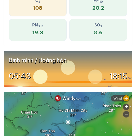
O
PM
3
10
108
20.2
PM
SO
2.5
2
19.3
8.6
Bình minh / Hoàng hôn
05:43
18:15