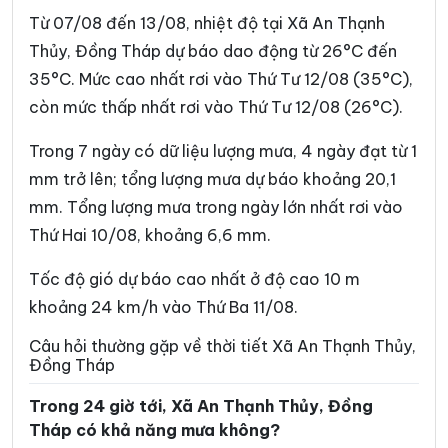
Xã Bình Trưng
Xã Cái Bè
Từ 07/08 đến 13/08, nhiệt độ tại Xã An Thạnh
Xã Châu Thành
Xã Chợ Gạo
Thủy, Đồng Tháp dự báo dao động từ 26°C đến
35°C. Mức cao nhất rơi vào Thứ Tư 12/08 (35°C),
Xã Đốc Binh Kiều
Xã Đồng Sơn
còn mức thấp nhất rơi vào Thứ Tư 12/08 (26°C).
Xã Gia Thuận
Xã Gò Công Đông
Trong 7 ngày có dữ liệu lượng mưa, 4 ngày đạt từ 1
Xã Hậu Mỹ
Xã Hiệp Đức
mm trở lên; tổng lượng mưa dự báo khoảng 20,1
Xã Hòa Long
Xã Hội Cư
mm. Tổng lượng mưa trong ngày lớn nhất rơi vào
Thứ Hai 10/08, khoảng 6,6 mm.
Xã Hưng Thạnh
Xã Kim Sơn
Xã Lai Vung
Xã Lấp Vò
Tốc độ gió dự báo cao nhất ở độ cao 10 m
khoảng 24 km/h vào Thứ Ba 11/08.
Xã Long Bình
Xã Long Định
Câu hỏi thường gặp về thời tiết Xã An Thạnh Thủy,
Xã Long Khánh
Xã Long Phú Thuận
Đồng Tháp
Xã Long Tiên
Xã Lương Hòa Lạc
Trong 24 giờ tới, Xã An Thạnh Thủy, Đồng
Tháp có khả năng mưa không?
Xã Mỹ An Hưng
Xã Mỹ Đức Tây