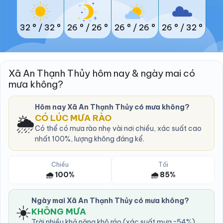
32 °
/
32 °
26 °
/
26 °
26 °
/
26 °
26 °
/
32 °
Xã An Thạnh Thủy hôm nay & ngày mai có
mưa không?
Hôm nay Xã An Thạnh Thủy có mưa không?
🌦️
CÓ LÚC MƯA RÀO
Có thể có mưa rào nhẹ vài nơi chiều, xác suất cao
nhất 100%, lượng không đáng kể.
Chiều
Tối
🌧️ 100%
🌧️ 85%
Ngày mai Xã An Thạnh Thủy có mưa không?
☀️
KHÔNG MƯA
Trời nhiều khả năng khô ráo (xác suất mưa ~54%).