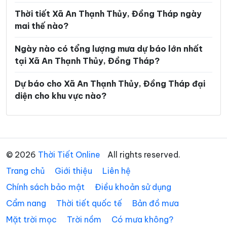
Xã Mỹ Hiệp
Xã Mỹ Lợi
Thời tiết Xã An Thạnh Thủy, Đồng Tháp ngày
mai thế nào?
Xã Mỹ Quí
Xã Mỹ Thành
Ngày nào có tổng lượng mưa dự báo lớn nhất
Xã Mỹ Thiện
Xã Mỹ Thọ
tại Xã An Thạnh Thủy, Đồng Tháp?
Xã Mỹ Tịnh An
Xã Ngũ Hiệp
Dự báo cho Xã An Thạnh Thủy, Đồng Tháp đại
Xã Phong Hòa
Xã Phong Mỹ
diện cho khu vực nào?
Xã Phú Cường
Xã Phú Hựu
Xã Phú Thành
Xã Phú Thọ
Xã Phương Thịnh
Xã Tân Điền
© 2026
Thời Tiết Online
All rights reserved.
Trang chủ
Xã Tân Đông
Giới thiệu
Liên hệ
Xã Tân Dương
Chính sách bảo mật
Điều khoản sử dụng
Xã Tân Hộ Cơ
Xã Tân Hòa
Cẩm nang
Thời tiết quốc tế
Bản đồ mưa
Xã Tân Hồng
Xã Tân Hương
Mặt trời mọc
Trời nồm
Có mưa không?