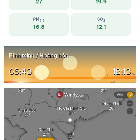
27
19.9
PM
SO
2.5
2
16.8
12.1
Bình minh / Hoàng hôn
05:43
18:13