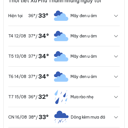
Thời tiết Xã Phú Thành những ngày tới
33°
36°
Mây đen u ám
Hiện tại
/
34°
37°
Mây đen u ám
T4 12/08
/
34°
37°
Mây đen u ám
T5 13/08
/
34°
37°
Mây đen u ám
T6 14/08
/
32°
36°
Mưa rào nhẹ
T7 15/08
/
33°
38°
Dông kèm mưa đá
CN 16/08
/