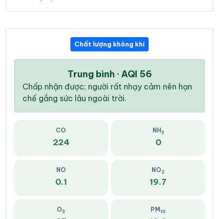
Chất lượng không khí
Trung bình · AQI 56
Chấp nhận được; người rất nhạy cảm nên hạn
chế gắng sức lâu ngoài trời.
CO
NH
3
224
0
NO
NO
2
0.1
19.7
O
PM
3
10