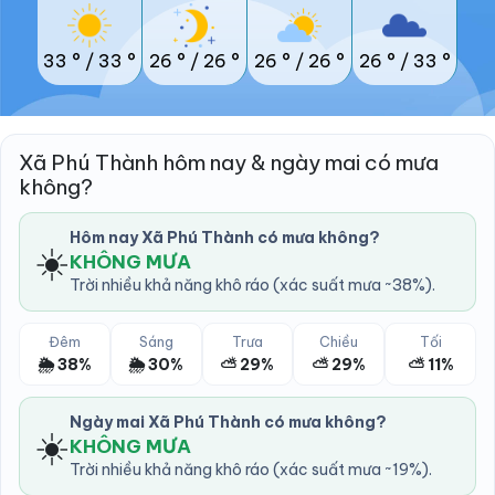
33 °
/
33 °
26 °
/
26 °
26 °
/
26 °
26 °
/
33 °
Xã Phú Thành hôm nay & ngày mai có mưa
không?
Hôm nay Xã Phú Thành có mưa không?
☀️
KHÔNG MƯA
Trời nhiều khả năng khô ráo (xác suất mưa ~38%).
Đêm
Sáng
Trưa
Chiều
Tối
🌦️ 38%
🌦️ 30%
⛅ 29%
⛅ 29%
⛅ 11%
Ngày mai Xã Phú Thành có mưa không?
☀️
KHÔNG MƯA
Trời nhiều khả năng khô ráo (xác suất mưa ~19%).