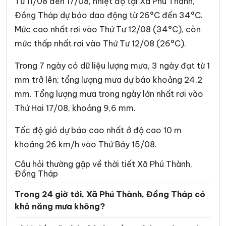
Từ 11/08 đến 17/08, nhiệt độ tại Xã Phú Thành,
Xã Cái Bè
Xã Châu Thành
Đồng Tháp dự báo dao động từ 26°C đến 34°C.
Mức cao nhất rơi vào Thứ Tư 12/08 (34°C), còn
Xã Chợ Gạo
Xã Đốc Binh Kiều
mức thấp nhất rơi vào Thứ Tư 12/08 (26°C).
Xã Đồng Sơn
Xã Gia Thuận
Trong 7 ngày có dữ liệu lượng mưa, 3 ngày đạt từ 1
Xã Gò Công Đông
Xã Hậu Mỹ
mm trở lên; tổng lượng mưa dự báo khoảng 24,2
Xã Hiệp Đức
Xã Hòa Long
mm. Tổng lượng mưa trong ngày lớn nhất rơi vào
Thứ Hai 17/08, khoảng 9,6 mm.
Xã Hội Cư
Xã Hưng Thạnh
Xã Kim Sơn
Xã Lai Vung
Tốc độ gió dự báo cao nhất ở độ cao 10 m
khoảng 26 km/h vào Thứ Bảy 15/08.
Xã Lấp Vò
Xã Long Bình
Câu hỏi thường gặp về thời tiết Xã Phú Thành,
Xã Long Định
Xã Long Khánh
Đồng Tháp
Xã Long Phú Thuận
Xã Long Tiên
Trong 24 giờ tới, Xã Phú Thành, Đồng Tháp có
khả năng mưa không?
Xã Lương Hòa Lạc
Xã Mỹ An Hưng