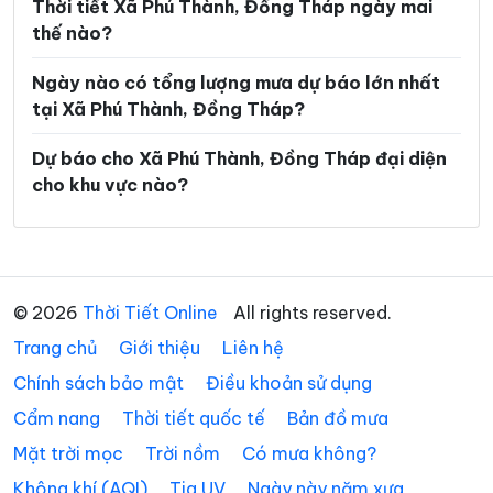
Xã Mỹ Đức Tây
Xã Mỹ Hiệp
Thời tiết Xã Phú Thành, Đồng Tháp ngày mai
thế nào?
Xã Mỹ Lợi
Xã Mỹ Quí
Ngày nào có tổng lượng mưa dự báo lớn nhất
Xã Mỹ Thành
Xã Mỹ Thiện
tại Xã Phú Thành, Đồng Tháp?
Xã Mỹ Thọ
Xã Mỹ Tịnh An
Dự báo cho Xã Phú Thành, Đồng Tháp đại diện
Xã Ngũ Hiệp
Xã Phong Hòa
cho khu vực nào?
Xã Phong Mỹ
Xã Phú Cường
Xã Phú Hựu
Xã Phú Thọ
Xã Phương Thịnh
Xã Tân Điền
© 2026
Thời Tiết Online
All rights reserved.
Trang chủ
Xã Tân Đông
Giới thiệu
Liên hệ
Xã Tân Dương
Chính sách bảo mật
Điều khoản sử dụng
Xã Tân Hộ Cơ
Xã Tân Hòa
Cẩm nang
Thời tiết quốc tế
Bản đồ mưa
Xã Tân Hồng
Xã Tân Hương
Mặt trời mọc
Trời nồm
Có mưa không?
Xã Tân Khánh Trung
Xã Tân Long
Không khí (AQI)
Tia UV
Ngày này năm xưa