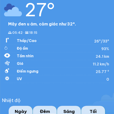
27°
Mây đen u ám, cảm giác như 32°.
🌅 05:42 · 🌇 18:15
Thấp/Cao
26°/33°
Độ ẩm
93%
Tầm nhìn
24.1 km
Gió
11.2 km/h
Điểm ngưng
25.77 °
UV
0
Nhiệt độ
Ngày
Đêm
Sáng
Tối