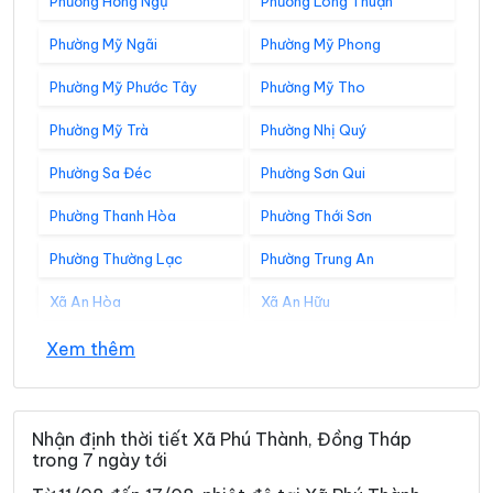
Phường Hồng Ngự
Phường Long Thuận
Phường Mỹ Ngãi
Phường Mỹ Phong
Phường Mỹ Phước Tây
Phường Mỹ Tho
Phường Mỹ Trà
Phường Nhị Quý
Phường Sa Đéc
Phường Sơn Qui
Phường Thanh Hòa
Phường Thới Sơn
Phường Thường Lạc
Phường Trung An
Xã An Hòa
Xã An Hữu
Xã An Long
Xã An Phước
Xem thêm
Xã An Thạnh Thủy
Xã Ba Sao
Xã Bình Hàng Trung
Xã Bình Ninh
Nhận định thời tiết Xã Phú Thành, Đồng Tháp
trong 7 ngày tới
Xã Bình Phú
Xã Bình Trưng