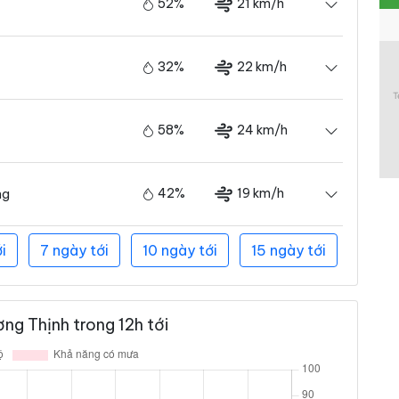
52%
21 km/h
32%
22 km/h
58%
24 km/h
42%
19 km/h
ng
i
7 ngày tới
10 ngày tới
15 ngày tới
ng Thịnh trong 12h tới