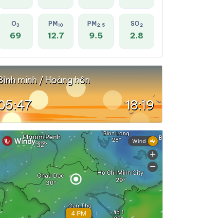
O
PM
PM
SO
3
10
2.5
2
69
12.7
9.5
2.8
Bình minh / Hoàng hôn
05:47
18:19