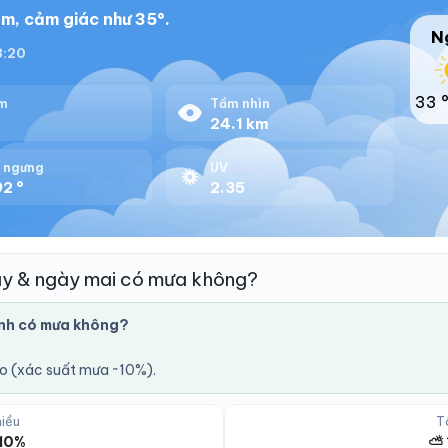
m, cảm giác như 35°.
N
18:20
33 
m
Tầm nhìn
%
24.1 km
 ngưng
UV
2 °
2.35
y & ngày mai có mưa không?
nh có mưa không?
áo (xác suất mưa ~10%).
iều
T
10%
⛅ 