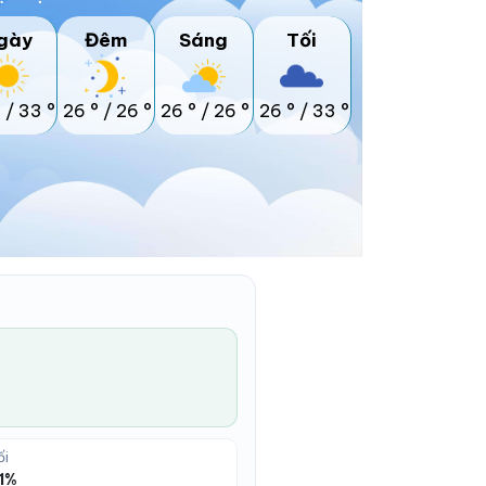
gày
Đêm
Sáng
Tối
°
/
33 °
26 °
/
26 °
26 °
/
26 °
26 °
/
33 °
ối
1%