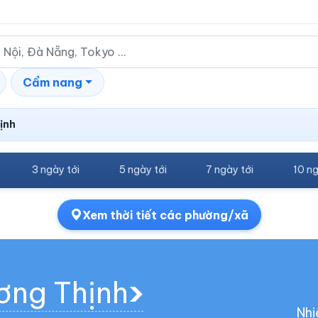
Cẩm nang
ịnh
3 ngày tới
5 ngày tới
7 ngày tới
10 ng
Xem thời tiết các phường/xã
ương Thịnh
Nhi