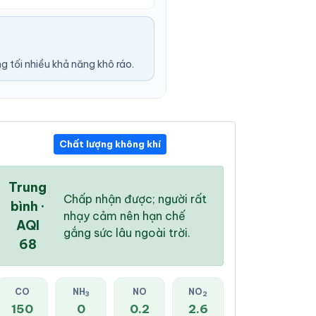
 tối nhiều khả năng khô ráo.
Chất lượng không khí
09:00 PM
10:00 PM
11:00 PM
28 °
/
33 °
28 °
/
33 °
27 °
/
33 °
Trung
Chấp nhận được; người rất
bình ·
nhạy cảm nên hạn chế
AQI
gắng sức lâu ngoài trời.
68
0 %
0 %
1 %
Mây đen u ám
Mây đen u ám
Mây đen u ám
CO
NH
NO
NO
3
2
150
0
0.2
2.6