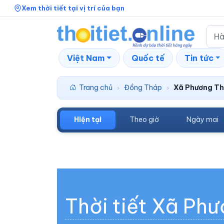
Xem thời tiết tại vị trí của bạn
Việt Nam
Quốc tế
Tin tức
Trang chủ
Đồng Tháp
Xã Phương Th
›
›
Hiện tại
Theo giờ
Ngày mai
Thời tiết Xã Ph