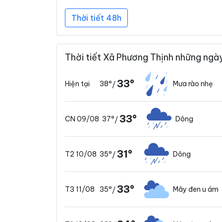
Thời tiết 48h
Thời tiết Xã Phương Thịnh những ngày
33°
38°
Mưa rào nhẹ
Hiện tại
/
33°
37°
Dông
CN 09/08
/
31°
35°
Dông
T2 10/08
/
33°
35°
Mây đen u ám
T3 11/08
/