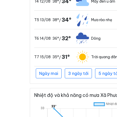
34°
38°
Mây đen u ám
T4 12/08
/
34°
38°
Mưa rào nhẹ
T5 13/08
/
32°
36°
Dông
T6 14/08
/
31°
35°
Trời quang đã
T7 15/08
/
Ngày mai
3 ngày tới
5 ngày tớ
Nhiệt độ và khả năng có mưa Xã Phươ