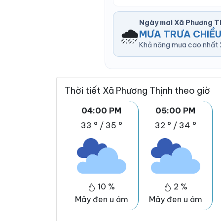
Ngày mai Xã Phương T
🌧️
MƯA TRƯA CHIỀ
Khả năng mưa cao nhất 2
Thời tiết Xã Phương Thịnh theo giờ
04:00 PM
05:00 PM
33 °
/
35 °
32 °
/
34 °
10 %
2 %
Mây đen u ám
Mây đen u ám