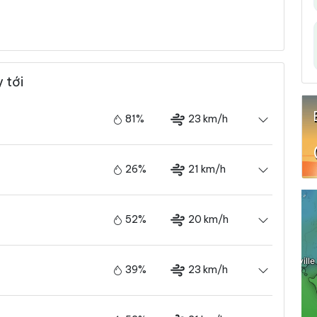
 tới
81%
23 km/h
26%
21 km/h
52%
20 km/h
39%
23 km/h