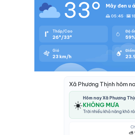
33°
Mây đen u á
🌅 05:45 · 🌇 
Thấp/Cao
Độ ẩ
26°/33°
59
Gió
Điểm
23 km/h
23.9
Xã Phương Thịnh hôm na
Hôm nay Xã Phương Thị
☀️
KHÔNG MƯA
Trời nhiều khả năng khô r
Ch
⛅ 