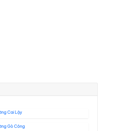
ờng Cai Lậy
ờng Gò Công