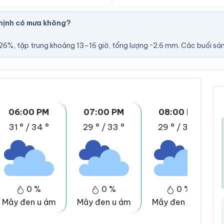
hịnh có mưa không?
U
6%, tập trung khoảng 13–16 giờ, tổng lượng ~2.6 mm. Các buổi sáng
06:00 PM
07:00 PM
08:00 PM
31 °
/
34 °
29 °
/
33 °
29 °
/
33 °
0 %
0 %
0 %
Mây đen u ám
Mây đen u ám
Mây đen u ám