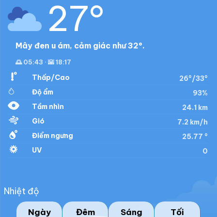
27°
Mây đen u ám, cảm giác như 32°.
🌅 05:43 · 🌇 18:17
Thấp/Cao
26°/33°
Độ ẩm
93%
Tầm nhìn
24.1 km
Gió
7.2 km/h
Điểm ngưng
25.77 °
UV
0
Nhiệt độ
Ngày
Đêm
Sáng
Tối