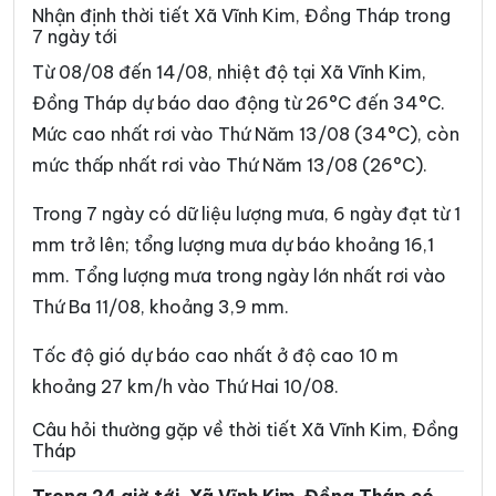
Xã Bình Hàng Trung
Xã Bình Ninh
Nhận định thời tiết Xã Vĩnh Kim, Đồng Tháp trong
7 ngày tới
Xã Bình Phú
Xã Bình Trưng
Từ 08/08 đến 14/08, nhiệt độ tại Xã Vĩnh Kim,
Xã Cái Bè
Xã Châu Thành
Đồng Tháp dự báo dao động từ 26°C đến 34°C.
Mức cao nhất rơi vào Thứ Năm 13/08 (34°C), còn
Xã Chợ Gạo
Xã Đốc Binh Kiều
mức thấp nhất rơi vào Thứ Năm 13/08 (26°C).
Xã Đồng Sơn
Xã Gia Thuận
Trong 7 ngày có dữ liệu lượng mưa, 6 ngày đạt từ 1
Xã Gò Công Đông
Xã Hậu Mỹ
mm trở lên; tổng lượng mưa dự báo khoảng 16,1
Xã Hiệp Đức
Xã Hòa Long
mm. Tổng lượng mưa trong ngày lớn nhất rơi vào
Thứ Ba 11/08, khoảng 3,9 mm.
Xã Hội Cư
Xã Hưng Thạnh
Xã Kim Sơn
Xã Lai Vung
Tốc độ gió dự báo cao nhất ở độ cao 10 m
khoảng 27 km/h vào Thứ Hai 10/08.
Xã Lấp Vò
Xã Long Bình
Câu hỏi thường gặp về thời tiết Xã Vĩnh Kim, Đồng
Xã Long Định
Xã Long Khánh
Tháp
Xã Long Phú Thuận
Xã Long Tiên