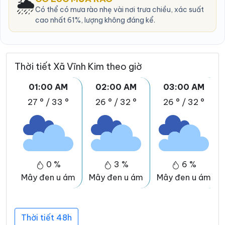
🌦️
Có thể có mưa rào nhẹ vài nơi trưa chiều, xác suất
cao nhất 61%, lượng không đáng kể.
Thời tiết Xã Vĩnh Kim theo giờ
01:00 AM
02:00 AM
03:00 AM
27 °
/
33 °
26 °
/
32 °
26 °
/
32 °
0 %
3 %
6 %
Mây đen u ám
Mây đen u ám
Mây đen u ám
Thời tiết 48h