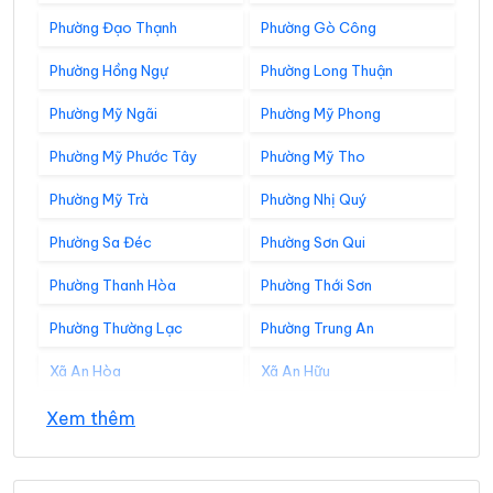
Phường Đạo Thạnh
Phường Gò Công
Phường Hồng Ngự
Phường Long Thuận
Phường Mỹ Ngãi
Phường Mỹ Phong
Phường Mỹ Phước Tây
Phường Mỹ Tho
Phường Mỹ Trà
Phường Nhị Quý
Phường Sa Đéc
Phường Sơn Qui
Phường Thanh Hòa
Phường Thới Sơn
Phường Thường Lạc
Phường Trung An
Xã An Hòa
Xã An Hữu
Xã An Long
Xã An Phước
Xem thêm
Xã An Thạnh Thủy
Xã Ba Sao