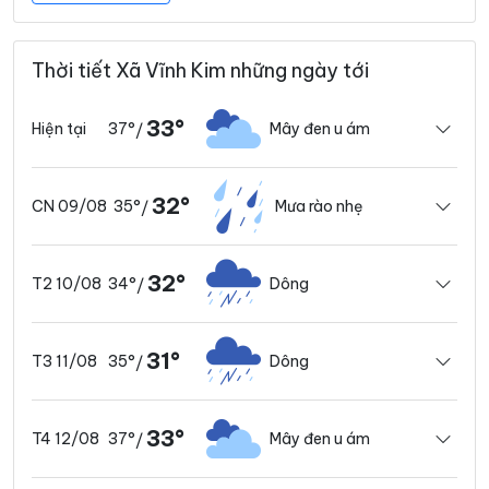
Thời tiết Xã Vĩnh Kim những ngày tới
33°
37°
Mây đen u ám
Hiện tại
/
32°
35°
Mưa rào nhẹ
CN 09/08
/
32°
34°
Dông
T2 10/08
/
31°
35°
Dông
T3 11/08
/
33°
37°
Mây đen u ám
T4 12/08
/