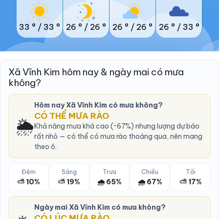
33 °
/
33 °
26 °
/
26 °
26 °
/
26 °
26 °
/
33 °
Xã Vĩnh Kim hôm nay & ngày mai có mưa
không?
Hôm nay Xã Vĩnh Kim có mưa không?
CÓ THỂ MƯA RÀO
🌦️
Khả năng mưa khá cao (~67%) nhưng lượng dự báo
rất nhỏ — có thể có mưa rào thoáng qua, nên mang
theo ô.
Đêm
Sáng
Trưa
Chiều
Tối
⛅ 10%
⛅ 19%
🌧️ 65%
🌧️ 67%
⛅ 17%
Ngày mai Xã Vĩnh Kim có mưa không?
CÓ LÚC MƯA RÀO