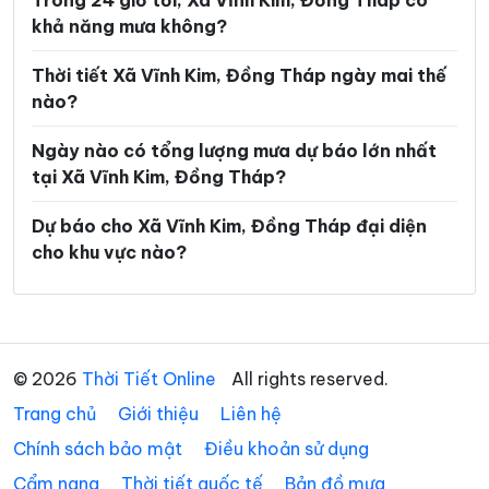
Trong 24 giờ tới, Xã Vĩnh Kim, Đồng Tháp có
khả năng mưa không?
Xã Lương Hòa Lạc
Xã Mỹ An Hưng
Xã Mỹ Đức Tây
Xã Mỹ Hiệp
Thời tiết Xã Vĩnh Kim, Đồng Tháp ngày mai thế
nào?
Xã Mỹ Lợi
Xã Mỹ Quí
Ngày nào có tổng lượng mưa dự báo lớn nhất
Xã Mỹ Thành
Xã Mỹ Thiện
tại Xã Vĩnh Kim, Đồng Tháp?
Xã Mỹ Thọ
Xã Mỹ Tịnh An
Dự báo cho Xã Vĩnh Kim, Đồng Tháp đại diện
Xã Ngũ Hiệp
Xã Phong Hòa
cho khu vực nào?
Xã Phong Mỹ
Xã Phú Cường
Xã Phú Hựu
Xã Phú Thành
Xã Phú Thọ
Xã Phương Thịnh
© 2026
Thời Tiết Online
All rights reserved.
Trang chủ
Xã Tân Điền
Giới thiệu
Liên hệ
Xã Tân Đông
Chính sách bảo mật
Điều khoản sử dụng
Xã Tân Dương
Xã Tân Hộ Cơ
Cẩm nang
Thời tiết quốc tế
Bản đồ mưa