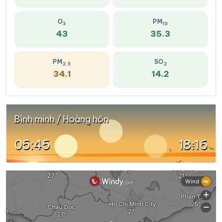
O
PM
3
10
43
35.3
PM
SO
2.5
2
34.1
14.2
Bình minh / Hoàng hôn
05:45
18:16