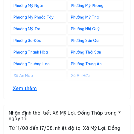
Phường Mỹ Ngãi
Phường Mỹ Phong
Phường Mỹ Phước Tây
Phường Mỹ Tho
Phường Mỹ Trà
Phường Nhị Quý
Phường Sa Đéc
Phường Sơn Qui
Phường Thanh Hòa
Phường Thới Sơn
Phường Thường Lạc
Phường Trung An
Xã An Hòa
Xã An Hữu
Xã An Long
Xã An Phước
Xem thêm
Xã An Thạnh Thủy
Xã Ba Sao
Xã Bình Hàng Trung
Xã Bình Ninh
Nhận định thời tiết Xã Mỹ Lợi, Đồng Tháp trong 7
ngày tới
Xã Bình Phú
Xã Bình Trưng
Từ 11/08 đến 17/08, nhiệt độ tại Xã Mỹ Lợi, Đồng
Xã Cái Bè
Xã Châu Thành