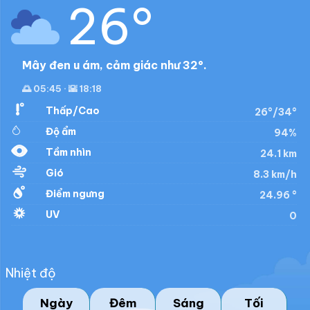
26°
Mây đen u ám, cảm giác như 32°.
🌅 05:45 · 🌇 18:18
Thấp/Cao
26°/34°
Độ ẩm
94%
Tầm nhìn
24.1 km
Gió
8.3 km/h
Điểm ngưng
24.96 °
UV
0
Nhiệt độ
Ngày
Đêm
Sáng
Tối