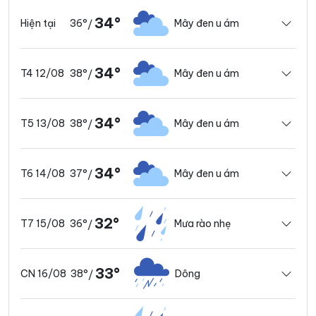
34°
36°
Mây đen u ám
Hiện tại
/
34°
38°
Mây đen u ám
T4 12/08
/
34°
38°
Mây đen u ám
T5 13/08
/
34°
37°
Mây đen u ám
T6 14/08
/
32°
36°
Mưa rào nhẹ
T7 15/08
/
33°
38°
Dông
CN 16/08
/