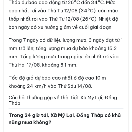
Tháp dự báo dao động từ 26°C đến 34°C. Mức
cao nhất rơi vào Thứ Tư 12/08 (34°C), còn mức
Xã Chợ Gạo
Xã Đốc Binh Kiều
thấp nhất rơi vào Thứ Tư 12/08 (26°C). Nhiệt độ
Xã Đồng Sơn
Xã Gia Thuận
ban ngày có xu hướng giảm về cuối giai đoạn.
Xã Gò Công Đông
Xã Hậu Mỹ
Trong 7 ngày có dữ liệu lượng mưa, 3 ngày đạt từ 1
Xã Hiệp Đức
Xã Hòa Long
mm trở lên; tổng lượng mưa dự báo khoảng 15,2
mm. Tổng lượng mưa trong ngày lớn nhất rơi vào
Xã Hội Cư
Xã Hưng Thạnh
Thứ Hai 17/08, khoảng 8,1 mm.
Xã Kim Sơn
Xã Lai Vung
Tốc độ gió dự báo cao nhất ở độ cao 10 m
Xã Lấp Vò
Xã Long Bình
khoảng 24 km/h vào Thứ Sáu 14/08.
Xã Long Định
Xã Long Khánh
Câu hỏi thường gặp về thời tiết Xã Mỹ Lợi, Đồng
Tháp
Xã Long Phú Thuận
Xã Long Tiên
Trong 24 giờ tới, Xã Mỹ Lợi, Đồng Tháp có khả
Xã Lương Hòa Lạc
Xã Mỹ An Hưng
năng mưa không?
Xã Mỹ Đức Tây
Xã Mỹ Hiệp