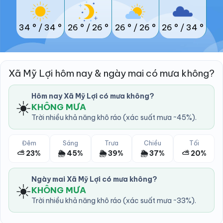
34 °
/
34 °
26 °
/
26 °
26 °
/
26 °
26 °
/
34 °
Xã Mỹ Lợi hôm nay & ngày mai có mưa không?
Hôm nay Xã Mỹ Lợi có mưa không?
☀️
KHÔNG MƯA
Trời nhiều khả năng khô ráo (xác suất mưa ~45%).
Đêm
Sáng
Trưa
Chiều
Tối
⛅ 23%
🌦️ 45%
🌦️ 39%
🌦️ 37%
⛅ 20%
Ngày mai Xã Mỹ Lợi có mưa không?
☀️
KHÔNG MƯA
Trời nhiều khả năng khô ráo (xác suất mưa ~33%).