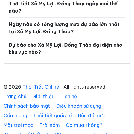
Thời tiết Xã Mỹ Lợi, Đồng Tháp ngày mai thế
Xã Mỹ Quí
Xã Mỹ Thành
nào?
Xã Mỹ Thiện
Xã Mỹ Thọ
Ngày nào có tổng lượng mưa dự báo lớn nhất
Xã Mỹ Tịnh An
Xã Ngũ Hiệp
tại Xã Mỹ Lợi, Đồng Tháp?
Xã Phong Hòa
Xã Phong Mỹ
Dự báo cho Xã Mỹ Lợi, Đồng Tháp đại diện cho
khu vực nào?
Xã Phú Cường
Xã Phú Hựu
Xã Phú Thành
Xã Phú Thọ
Xã Phương Thịnh
Xã Tân Điền
© 2026
Thời Tiết Online
All rights reserved.
Xã Tân Đông
Xã Tân Dương
Trang chủ
Giới thiệu
Liên hệ
Xã Tân Hộ Cơ
Xã Tân Hòa
Chính sách bảo mật
Điều khoản sử dụng
Xã Tân Hồng
Xã Tân Hương
Cẩm nang
Thời tiết quốc tế
Bản đồ mưa
Xã Tân Khánh Trung
Xã Tân Long
Mặt trời mọc
Trời nồm
Có mưa không?