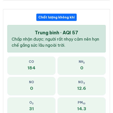
Chất lượng không khí
Trung bình · AQI 57
Chấp nhận được; người rất nhạy cảm nên hạn
chế gắng sức lâu ngoài trời.
CO
NH
3
184
0
NO
NO
2
0
12.6
O
PM
3
10
31
14.3