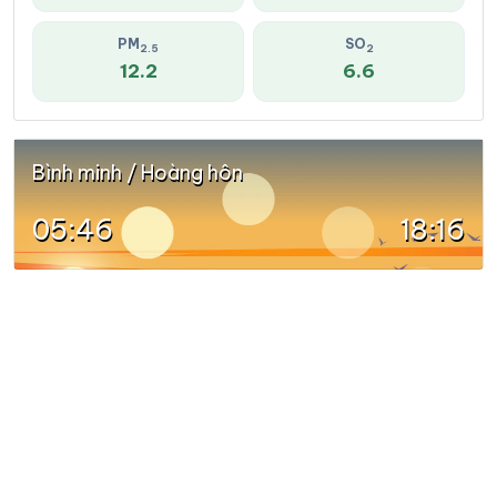
PM
SO
2.5
2
12.2
6.6
Bình minh / Hoàng hôn
05:46
18:16