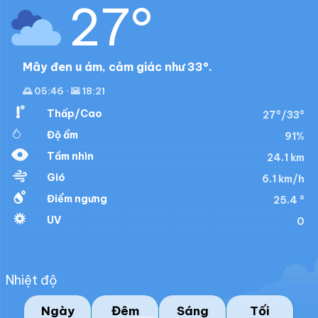
27°
Mây đen u ám, cảm giác như 33°.
🌅 05:46 · 🌇 18:21
Thấp/Cao
27°/33°
Độ ẩm
91%
Tầm nhìn
24.1 km
Gió
6.1 km/h
Điểm ngưng
25.4 °
UV
0
Nhiệt độ
Ngày
Đêm
Sáng
Tối