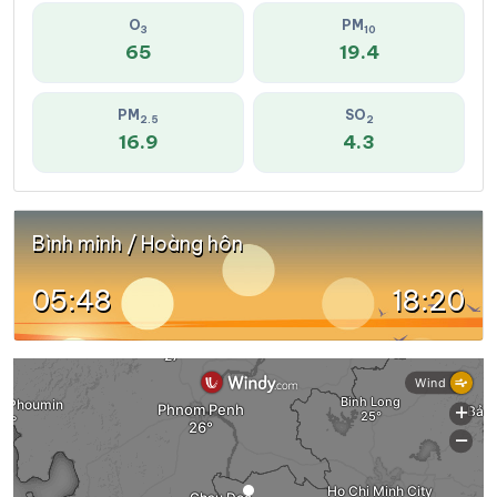
O
PM
3
10
65
19.4
PM
SO
2.5
2
16.9
4.3
Bình minh / Hoàng hôn
05:48
18:20