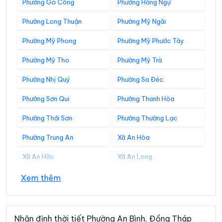
Phường Gò Công
Phường Hồng Ngự
Phường Long Thuận
Phường Mỹ Ngãi
Phường Mỹ Phong
Phường Mỹ Phước Tây
Phường Mỹ Tho
Phường Mỹ Trà
Phường Nhị Quý
Phường Sa Đéc
Phường Sơn Qui
Phường Thanh Hòa
Phường Thới Sơn
Phường Thường Lạc
Phường Trung An
Xã An Hòa
Xã An Hữu
Xã An Long
Xã An Phước
Xã An Thạnh Thủy
Xem thêm
Xã Ba Sao
Xã Bình Hàng Trung
Xã Bình Ninh
Xã Bình Phú
Nhận định thời tiết Phường An Bình, Đồng Tháp