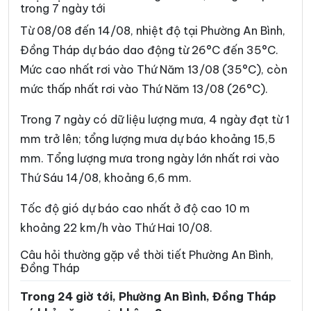
trong 7 ngày tới
Xã Bình Trưng
Xã Cái Bè
Từ 08/08 đến 14/08, nhiệt độ tại Phường An Bình,
Xã Châu Thành
Xã Chợ Gạo
Đồng Tháp dự báo dao động từ 26°C đến 35°C.
Mức cao nhất rơi vào Thứ Năm 13/08 (35°C), còn
Xã Đốc Binh Kiều
Xã Đồng Sơn
mức thấp nhất rơi vào Thứ Năm 13/08 (26°C).
Xã Gia Thuận
Xã Gò Công Đông
Trong 7 ngày có dữ liệu lượng mưa, 4 ngày đạt từ 1
Xã Hậu Mỹ
Xã Hiệp Đức
mm trở lên; tổng lượng mưa dự báo khoảng 15,5
Xã Hòa Long
Xã Hội Cư
mm. Tổng lượng mưa trong ngày lớn nhất rơi vào
Thứ Sáu 14/08, khoảng 6,6 mm.
Xã Hưng Thạnh
Xã Kim Sơn
Xã Lai Vung
Xã Lấp Vò
Tốc độ gió dự báo cao nhất ở độ cao 10 m
khoảng 22 km/h vào Thứ Hai 10/08.
Xã Long Bình
Xã Long Định
Câu hỏi thường gặp về thời tiết Phường An Bình,
Xã Long Khánh
Xã Long Phú Thuận
Đồng Tháp
Xã Long Tiên
Xã Lương Hòa Lạc
Trong 24 giờ tới, Phường An Bình, Đồng Tháp