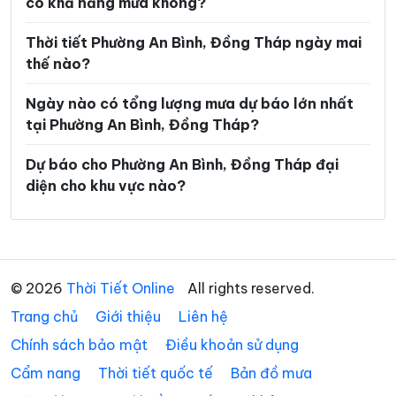
có khả năng mưa không?
Xã Mỹ An Hưng
Xã Mỹ Đức Tây
Xã Mỹ Hiệp
Xã Mỹ Lợi
Thời tiết Phường An Bình, Đồng Tháp ngày mai
thế nào?
Xã Mỹ Quí
Xã Mỹ Thành
Ngày nào có tổng lượng mưa dự báo lớn nhất
Xã Mỹ Thiện
Xã Mỹ Thọ
tại Phường An Bình, Đồng Tháp?
Xã Mỹ Tịnh An
Xã Ngũ Hiệp
Dự báo cho Phường An Bình, Đồng Tháp đại
Xã Phong Hòa
Xã Phong Mỹ
diện cho khu vực nào?
Xã Phú Cường
Xã Phú Hựu
Xã Phú Thành
Xã Phú Thọ
Xã Phương Thịnh
Xã Tân Điền
© 2026
Thời Tiết Online
All rights reserved.
Trang chủ
Xã Tân Đông
Giới thiệu
Liên hệ
Xã Tân Dương
Chính sách bảo mật
Điều khoản sử dụng
Xã Tân Hộ Cơ
Xã Tân Hòa
Cẩm nang
Thời tiết quốc tế
Bản đồ mưa
Xã Tân Hồng
Xã Tân Hương