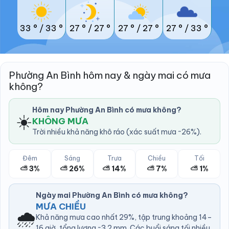
33 °
/
33 °
27 °
/
27 °
27 °
/
27 °
27 °
/
33 °
Phường An Bình hôm nay & ngày mai có mưa
không?
Hôm nay Phường An Bình có mưa không?
☀️
KHÔNG MƯA
Trời nhiều khả năng khô ráo (xác suất mưa ~26%).
Đêm
Sáng
Trưa
Chiều
Tối
⛅ 3%
⛅ 26%
⛅ 14%
⛅ 7%
⛅ 1%
Ngày mai Phường An Bình có mưa không?
MƯA CHIỀU
🌧️
Khả năng mưa cao nhất 29%, tập trung khoảng 14–
16 giờ, tổng lượng ~3.2 mm. Các buổi sáng tối nhiều