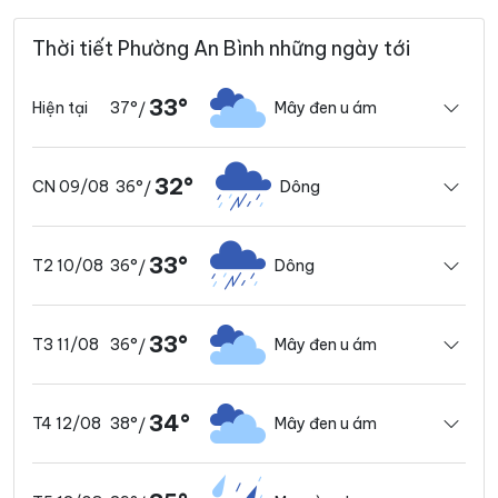
Thời tiết Phường An Bình những ngày tới
33°
37°
Mây đen u ám
Hiện tại
/
32°
36°
Dông
CN 09/08
/
33°
36°
Dông
T2 10/08
/
33°
36°
Mây đen u ám
T3 11/08
/
34°
38°
Mây đen u ám
T4 12/08
/