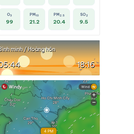
O
PM
PM
SO
3
10
2.5
2
99
21.2
20.4
9.5
Bình minh / Hoàng hôn
05:44
18:16