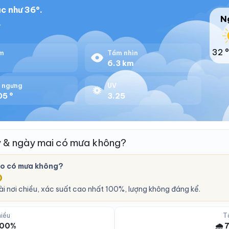
c như 36°.
N
7
32 °
m
Tầm nhìn
%
6.3 km
 ngưng
UV
05 °
3.25
 & ngày mai có mưa không?
o có mưa không?
O
i nơi chiều, xác suất cao nhất 100%, lượng không đáng kể.
iều
T
 100%
🌧️