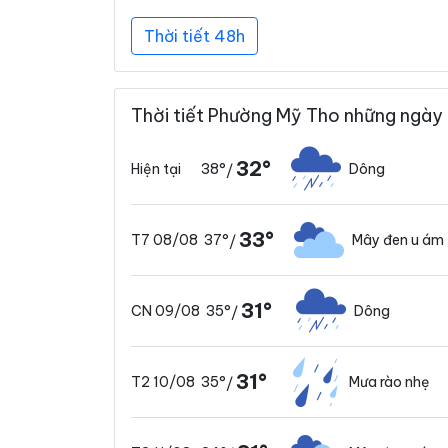
Thời tiết 48h
Thời tiết Phường Mỹ Tho những ngày 
32°
38°
Dông
Hiện tại
/
33°
37°
Mây đen u ám
T7 08/08
/
31°
35°
Dông
CN 09/08
/
31°
35°
Mưa rào nhẹ
T2 10/08
/