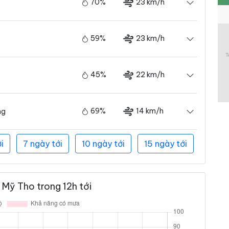
70%
23 km/h
59%
23 km/h
45%
22 km/h
69%
14 km/h
ng
i
7 ngày tới
10 ngày tới
15 ngày tới
Mỹ Tho trong 12h tới