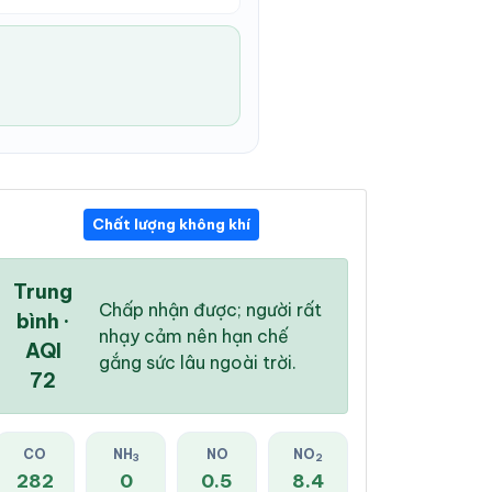
Chất lượng không khí
09:00 PM
10:00 PM
11:00 PM
28 °
/
34 °
27 °
/
34 °
27 °
/
33 °
Trung
Chấp nhận được; người rất
bình ·
nhạy cảm nên hạn chế
AQI
gắng sức lâu ngoài trời.
72
19 %
3 %
0 %
Mây đen u ám
Mây đen u ám
Mây đen u ám
CO
NH
NO
NO
3
2
282
0
0.5
8.4