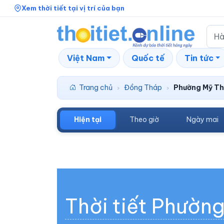
Xem thời tiết tại vị trí của bạn
Việt Nam
Quốc tế
Tin tức
Trang chủ
Đồng Tháp
Phường Mỹ T
›
›
Hiện tại
Theo giờ
Ngày mai
Thời tiết Phườn