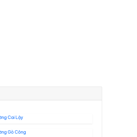
ờng Cai Lậy
ờng Gò Công