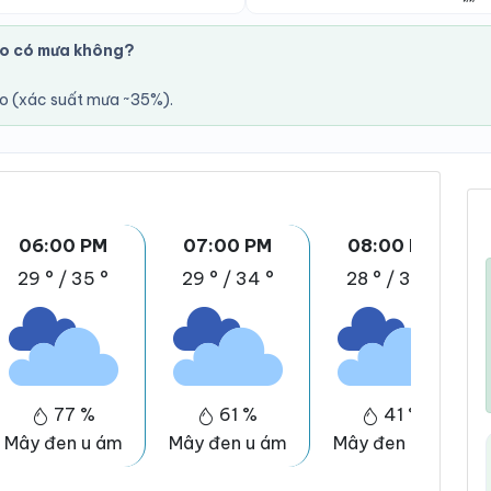
o có mưa không?
áo (xác suất mưa ~35%).
06:00 PM
07:00 PM
08:00 PM
29 °
/
35 °
29 °
/
34 °
28 °
/
34 °
77 %
61 %
41 %
Mây đen u ám
Mây đen u ám
Mây đen u ám