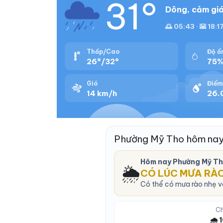
31°
Dông, cảm giá
🌅 05:43 · 🌇 18:1
Thấp/Cao
Độ ẩ
26°/32°
75
Gió
Điểm
14 km/h
26.
Phường Mỹ Tho hôm nay
Hôm nay Phường Mỹ Th
🌦️
CÓ LÚC MƯA RÀ
Có thể có mưa rào nhẹ và
Ch
🌧️