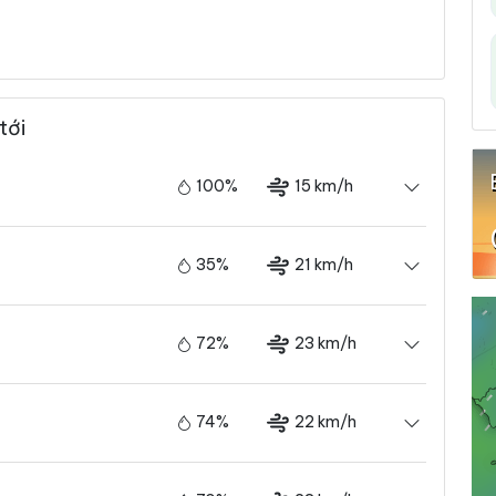
tới
100%
15 km/h
35%
21 km/h
72%
23 km/h
74%
22 km/h