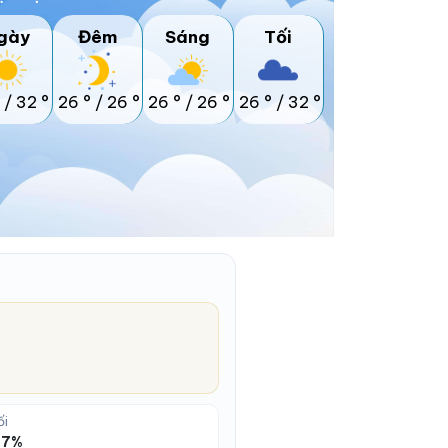
gày
Đêm
Sáng
Tối
/
32 °
26 °
/
26 °
26 °
/
26 °
26 °
/
32 °
ối
 77%