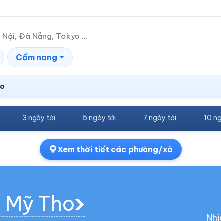
Cẩm nang
ho
3 ngày tới
5 ngày tới
7 ngày tới
10 ng
Xem thời tiết các phường/xã
g Mỹ Tho
Nhi