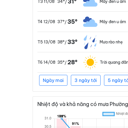
31°
34°
Mây đen u ám
T3 11/08
/
35°
37°
Mây đen u ám
T4 12/08
/
33°
38°
Mưa rào nhẹ
T5 13/08
/
28°
35°
Trời quang đã
T6 14/08
/
Ngày mai
3 ngày tới
5 ngày tớ
Nhiệt độ và khả năng có mưa Phường 