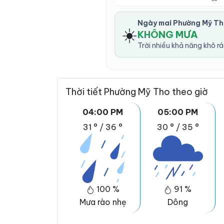
Ngày mai Phường Mỹ Th
☀️
KHÔNG MƯA
Trời nhiều khả năng khô r
Thời tiết Phường Mỹ Tho theo giờ
04:00 PM
05:00 PM
31 °
/
36 °
30 °
/
35 °
100 %
91 %
Mưa rào nhẹ
Dông