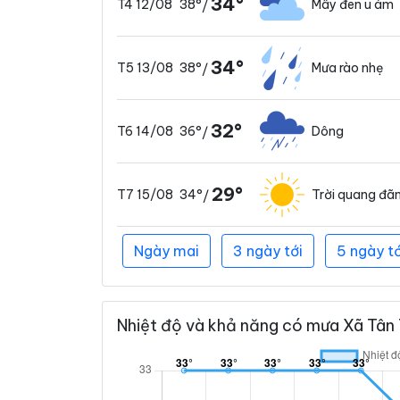
34°
38°
Mây đen u ám
T4 12/08
/
34°
38°
Mưa rào nhẹ
T5 13/08
/
32°
36°
Dông
T6 14/08
/
29°
34°
Trời quang đã
T7 15/08
/
Ngày mai
3 ngày tới
5 ngày tớ
Nhiệt độ và khả năng có mưa Xã Tân 