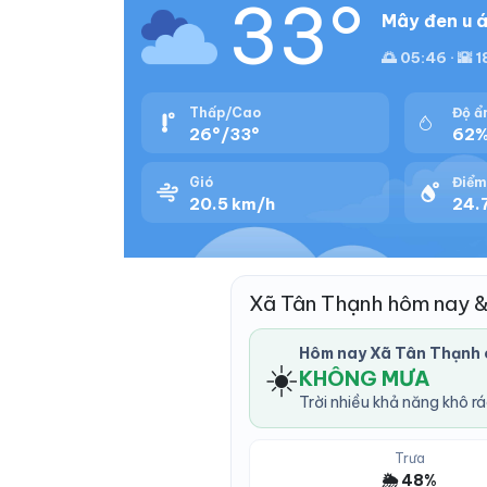
33°
Mây đen u á
🌅 05:46 · 🌇 
Thấp/Cao
Độ ẩ
26°/33°
62
Gió
Điểm
20.5 km/h
24.
Xã Tân Thạnh hôm nay 
Hôm nay Xã Tân Thạnh
☀️
KHÔNG MƯA
Trời nhiều khả năng khô r
Trưa
🌦️ 48%