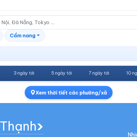
Cẩm nang
h
3 ngày tới
5 ngày tới
7 ngày tới
10 ng
Xem thời tiết các phường/xã
n Thạnh
Nhi