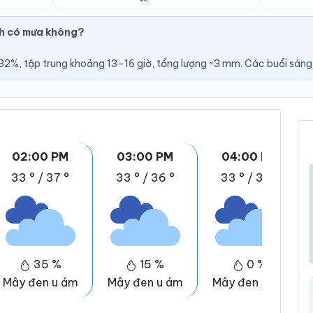
h có mưa không?
U
2%, tập trung khoảng 13–16 giờ, tổng lượng ~3 mm. Các buổi sáng t
02:00 PM
03:00 PM
04:00 PM
33 °
/
37 °
33 °
/
36 °
33 °
/
35 °
35 %
15 %
0 %
Mây đen u ám
Mây đen u ám
Mây đen u ám