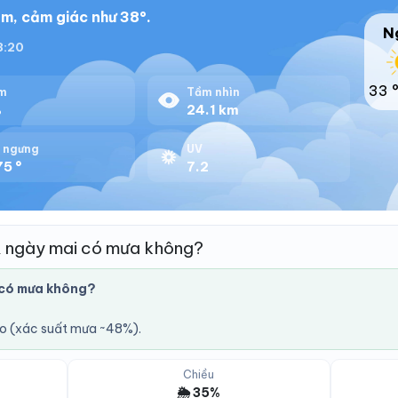
m, cảm giác như 38°.
N
18:20
33 
m
Tầm nhìn
%
24.1 km
 ngưng
UV
75 °
7.2
& ngày mai có mưa không?
 có mưa không?
áo (xác suất mưa ~48%).
Chiều
🌦️ 35%