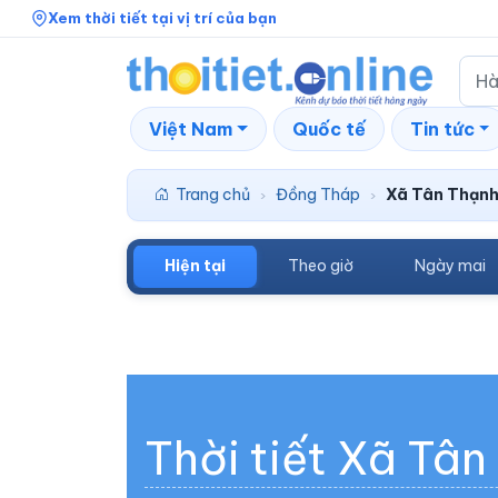
Xem thời tiết tại vị trí của bạn
Việt Nam
Quốc tế
Tin tức
Trang chủ
Đồng Tháp
Xã Tân Thạn
›
›
Hiện tại
Theo giờ
Ngày mai
Thời tiết Xã Tâ