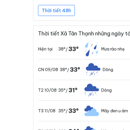
Thời tiết 48h
Thời tiết Xã Tân Thạnh những ngày tớ
33°
38°
Mưa rào nhẹ
Hiện tại
/
33°
38°
Dông
CN 09/08
/
31°
35°
Dông
T2 10/08
/
33°
35°
Mây đen u ám
T3 11/08
/