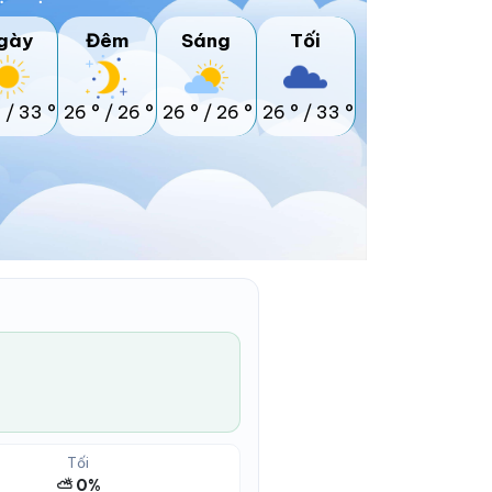
gày
Đêm
Sáng
Tối
°
/
33 °
26 °
/
26 °
26 °
/
26 °
26 °
/
33 °
Tối
⛅ 0%