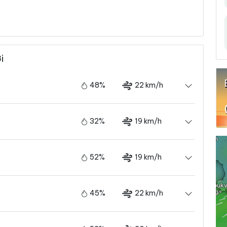
i
48%
22 km/h
32%
19 km/h
52%
19 km/h
45%
22 km/h