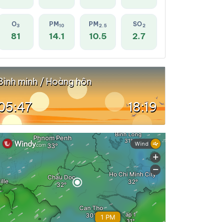
O
PM
PM
SO
3
10
2.5
2
81
14.1
10.5
2.7
Bình minh / Hoàng hôn
05:47
18:19