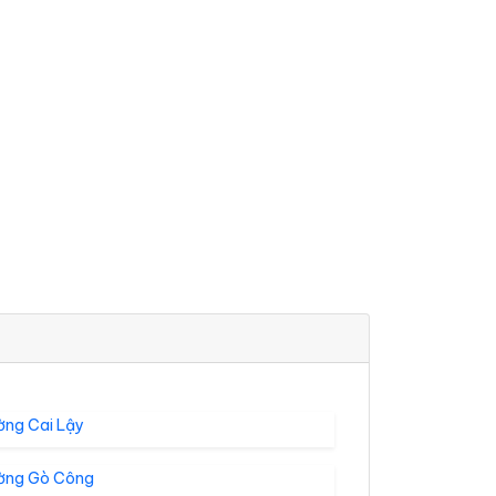
ờng Cai Lậy
ờng Gò Công