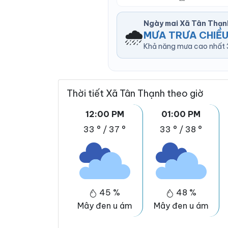
Ngày mai Xã Tân Thạn
🌧️
MƯA TRƯA CHIỀ
Khả năng mưa cao nhất 3
Thời tiết Xã Tân Thạnh theo giờ
12:00 PM
01:00 PM
33 °
/
37 °
33 °
/
38 °
45 %
48 %
Mây đen u ám
Mây đen u ám