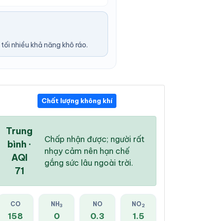
ối nhiều khả năng khô ráo.
Chất lượng không khí
05:00 PM
06:00 PM
07:00 PM
32 °
/
35 °
31 °
/
34 °
29 °
/
33 °
Trung
Chấp nhận được; người rất
bình ·
nhạy cảm nên hạn chế
AQI
gắng sức lâu ngoài trời.
71
0 %
0 %
0 %
Mây đen u ám
Mây đen u ám
Mây đen u ám
CO
NH
NO
NO
3
2
158
0
0.3
1.5