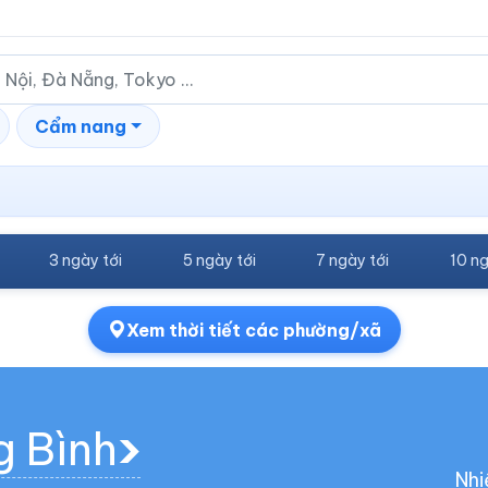
Cẩm nang
3 ngày tới
5 ngày tới
7 ngày tới
10 ng
Xem thời tiết các phường/xã
g Bình
Nhi