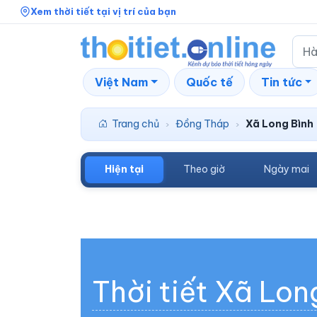
Xem thời tiết tại vị trí của bạn
Việt Nam
Quốc tế
Tin tức
Trang chủ
Đồng Tháp
Xã Long Bình
›
›
Hiện tại
Theo giờ
Ngày mai
Thời tiết Xã Lon