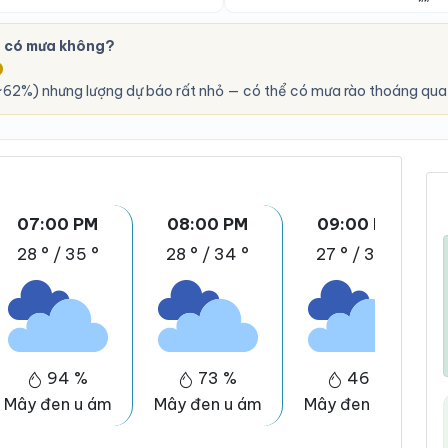
h có mưa không?
O
62%) nhưng lượng dự báo rất nhỏ — có thể có mưa rào thoáng qua,
07:00 PM
08:00 PM
09:00 PM
28 °
/
35 °
28 °
/
34 °
27 °
/
34 °
94 %
73 %
46 %
Mây đen u ám
Mây đen u ám
Mây đen u ám