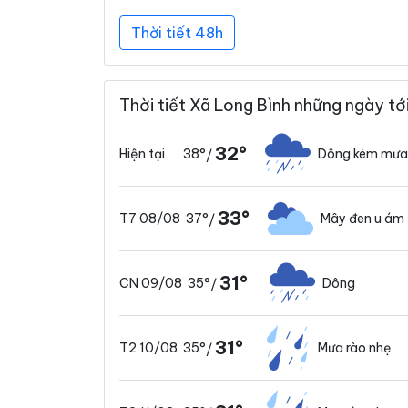
Thời tiết 48h
Thời tiết Xã Long Bình những ngày tớ
32°
38°
Dông kèm mưa
Hiện tại
/
33°
37°
Mây đen u ám
T7 08/08
/
31°
35°
Dông
CN 09/08
/
31°
35°
Mưa rào nhẹ
T2 10/08
/