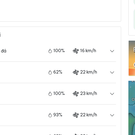
i
100%
16 km/h
 đá
62%
22 km/h
100%
23 km/h
93%
22 km/h