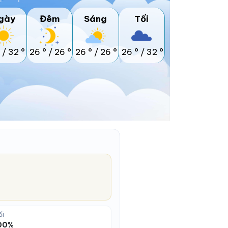
gày
Đêm
Sáng
Tối
/
32 °
26 °
/
26 °
26 °
/
26 °
26 °
/
32 °
ối
100%