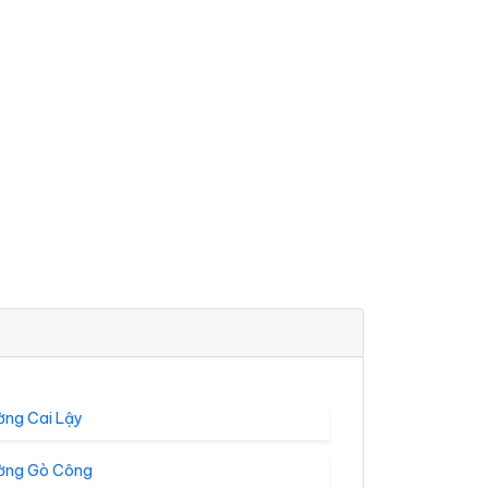
ờng Cai Lậy
ờng Gò Công