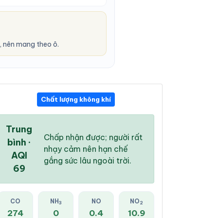
 nên mang theo ô.
Chất lượng không khí
10:00 PM
11:00 PM
12:00 AM
27 °
/
34 °
27 °
/
33 °
27 °
/
33 °
Trung
Chấp nhận được; người rất
bình ·
nhạy cảm nên hạn chế
AQI
gắng sức lâu ngoài trời.
69
26 %
21 %
24 %
Mây đen u ám
Mây đen u ám
Mây đen u ám
CO
NH
NO
NO
3
2
274
0
0.4
10.9