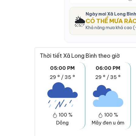
Ngày mai Xã Long Bìn
🌦️
CÓ THỂ MƯA RÀ
Khả năng mưa khá cao (~
Thời tiết Xã Long Bình theo giờ
05:00 PM
06:00 PM
29 °
/
35 °
29 °
/
35 °
100 %
100 %
Dông
Mây đen u ám