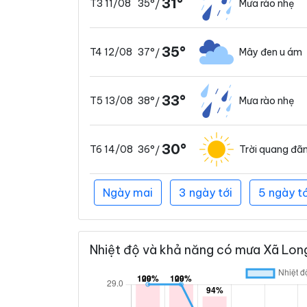
31°
35°
Mưa rào nhẹ
T3 11/08
/
35°
37°
Mây đen u ám
T4 12/08
/
33°
38°
Mưa rào nhẹ
T5 13/08
/
30°
36°
Trời quang đã
T6 14/08
/
Ngày mai
3 ngày tới
5 ngày tớ
Nhiệt độ và khả năng có mưa Xã Long 