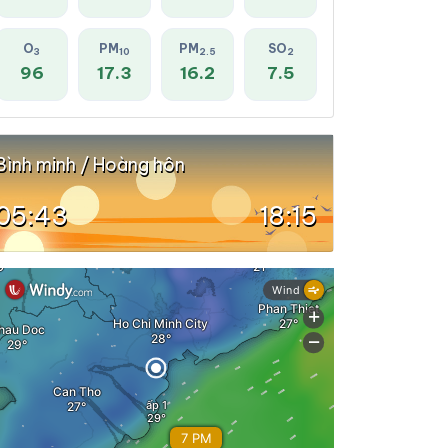
O
PM
PM
SO
3
10
2.5
2
96
17.3
16.2
7.5
Bình minh / Hoàng hôn
05:43
18:15