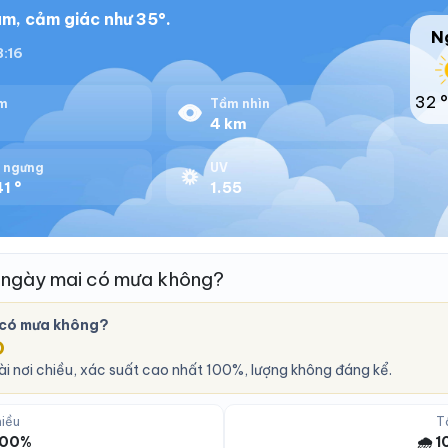
m, cảm giác như 35°.
N
8:16
32 °
m
Tầm nhìn
4 km
 ngưng
UV
1 °
1.55
 ngày mai có mưa không?
 có mưa không?
O
i nơi chiều, xác suất cao nhất 100%, lượng không đáng kể.
iều
T
 100%
🌧️ 