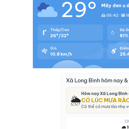
29°
Mây đen u á
🌅 05:42 · 🌇 1
Thấp/Cao
Độ ẩ
26°/32°
81%
Gió
Điểm
10.8 km/h
25.4
Xã Long Bình hôm nay &
Hôm nay Xã Long Bình
🌦️
CÓ LÚC MƯA RÀ
Có thể có mưa rào nhẹ và
Ch
🌧️