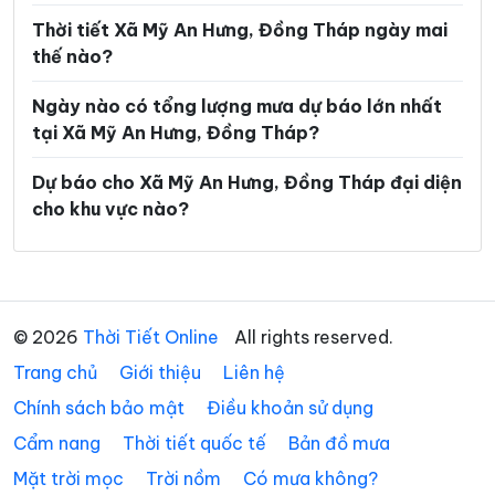
Xã Mỹ Hiệp
Xã Mỹ Lợi
Thời tiết Xã Mỹ An Hưng, Đồng Tháp ngày mai
thế nào?
Xã Mỹ Quí
Xã Mỹ Thành
Ngày nào có tổng lượng mưa dự báo lớn nhất
Xã Mỹ Thiện
Xã Mỹ Thọ
tại Xã Mỹ An Hưng, Đồng Tháp?
Xã Mỹ Tịnh An
Xã Ngũ Hiệp
Dự báo cho Xã Mỹ An Hưng, Đồng Tháp đại diện
Xã Phong Hòa
Xã Phong Mỹ
cho khu vực nào?
Xã Phú Cường
Xã Phú Hựu
Xã Phú Thành
Xã Phú Thọ
Xã Phương Thịnh
Xã Tân Điền
© 2026
Thời Tiết Online
All rights reserved.
Trang chủ
Xã Tân Đông
Giới thiệu
Liên hệ
Xã Tân Dương
Chính sách bảo mật
Điều khoản sử dụng
Xã Tân Hộ Cơ
Xã Tân Hòa
Cẩm nang
Thời tiết quốc tế
Bản đồ mưa
Xã Tân Hồng
Xã Tân Hương
Mặt trời mọc
Trời nồm
Có mưa không?