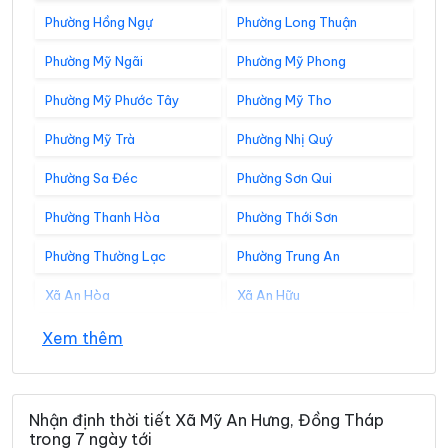
Phường Hồng Ngự
Phường Long Thuận
Phường Mỹ Ngãi
Phường Mỹ Phong
Phường Mỹ Phước Tây
Phường Mỹ Tho
Phường Mỹ Trà
Phường Nhị Quý
Phường Sa Đéc
Phường Sơn Qui
Phường Thanh Hòa
Phường Thới Sơn
Phường Thường Lạc
Phường Trung An
Xã An Hòa
Xã An Hữu
Xã An Long
Xã An Phước
Xem thêm
Xã An Thạnh Thủy
Xã Ba Sao
Xã Bình Hàng Trung
Xã Bình Ninh
Nhận định thời tiết Xã Mỹ An Hưng, Đồng Tháp
trong 7 ngày tới