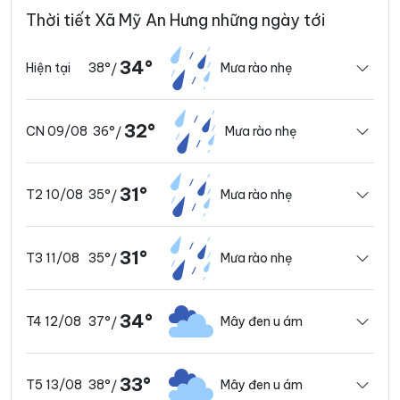
Thời tiết Xã Mỹ An Hưng những ngày tới
34°
38°
Mưa rào nhẹ
Hiện tại
/
32°
36°
Mưa rào nhẹ
CN 09/08
/
31°
35°
Mưa rào nhẹ
T2 10/08
/
31°
35°
Mưa rào nhẹ
T3 11/08
/
34°
37°
Mây đen u ám
T4 12/08
/
33°
38°
Mây đen u ám
T5 13/08
/