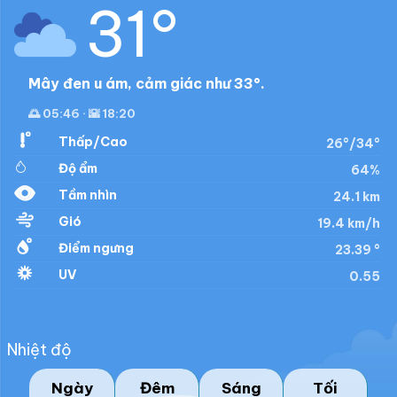
31°
Mây đen u ám, cảm giác như 33°.
🌅 05:46 · 🌇 18:20
Thấp/Cao
26°/34°
Độ ẩm
64%
Tầm nhìn
24.1 km
Gió
19.4 km/h
Điểm ngưng
23.39 °
UV
0.55
Nhiệt độ
Ngày
Đêm
Sáng
Tối