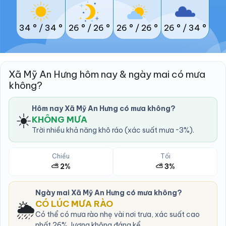
34 °
/
34 °
26 °
/
26 °
26 °
/
26 °
26 °
/
34 °
Xã Mỹ An Hưng hôm nay & ngày mai có mưa
không?
Hôm nay Xã Mỹ An Hưng có mưa không?
☀️
KHÔNG MƯA
Trời nhiều khả năng khô ráo (xác suất mưa ~3%).
Chiều
Tối
⛅ 2%
⛅ 3%
Ngày mai Xã Mỹ An Hưng có mưa không?
🌦️
CÓ LÚC MƯA RÀO
Có thể có mưa rào nhẹ vài nơi trưa, xác suất cao
nhất 26%, lượng không đáng kể.