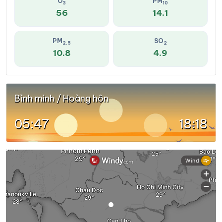
O
PM
3
10
56
14.1
PM
SO
2.5
2
10.8
4.9
Bình minh / Hoàng hôn
05:47
18:18