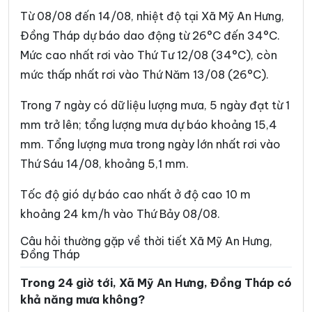
Xã Bình Phú
Xã Bình Trưng
Từ 08/08 đến 14/08, nhiệt độ tại Xã Mỹ An Hưng,
Xã Cái Bè
Xã Châu Thành
Đồng Tháp dự báo dao động từ 26°C đến 34°C.
Mức cao nhất rơi vào Thứ Tư 12/08 (34°C), còn
Xã Chợ Gạo
Xã Đốc Binh Kiều
mức thấp nhất rơi vào Thứ Năm 13/08 (26°C).
Xã Đồng Sơn
Xã Gia Thuận
Trong 7 ngày có dữ liệu lượng mưa, 5 ngày đạt từ 1
Xã Gò Công Đông
Xã Hậu Mỹ
mm trở lên; tổng lượng mưa dự báo khoảng 15,4
Xã Hiệp Đức
Xã Hòa Long
mm. Tổng lượng mưa trong ngày lớn nhất rơi vào
Thứ Sáu 14/08, khoảng 5,1 mm.
Xã Hội Cư
Xã Hưng Thạnh
Xã Kim Sơn
Xã Lai Vung
Tốc độ gió dự báo cao nhất ở độ cao 10 m
khoảng 24 km/h vào Thứ Bảy 08/08.
Xã Lấp Vò
Xã Long Bình
Câu hỏi thường gặp về thời tiết Xã Mỹ An Hưng,
Xã Long Định
Xã Long Khánh
Đồng Tháp
Xã Long Phú Thuận
Xã Long Tiên
Trong 24 giờ tới, Xã Mỹ An Hưng, Đồng Tháp có
khả năng mưa không?
Xã Lương Hòa Lạc
Xã Mỹ Đức Tây