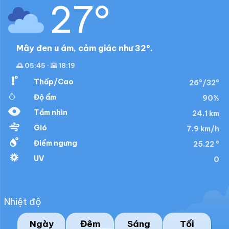
27°
Mây đen u ám, cảm giác như 32°.
🌅 05:45 · 🌇 18:19
Thấp/Cao
26°/32°
Độ ẩm
90%
Tầm nhìn
24.1 km
Gió
7.9 km/h
Điểm ngưng
25.22 °
UV
0
Nhiệt độ
Ngày
Đêm
Sáng
Tối