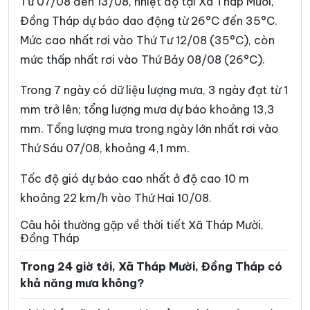
Từ 07/08 đến 13/08, nhiệt độ tại Xã Tháp Mười,
Xã Cái Bè
Xã Châu Thành
Đồng Tháp dự báo dao động từ 26°C đến 35°C.
Mức cao nhất rơi vào Thứ Tư 12/08 (35°C), còn
Xã Chợ Gạo
Xã Đốc Binh Kiều
mức thấp nhất rơi vào Thứ Bảy 08/08 (26°C).
Xã Đồng Sơn
Xã Gia Thuận
Trong 7 ngày có dữ liệu lượng mưa, 3 ngày đạt từ 1
Xã Gò Công Đông
Xã Hậu Mỹ
mm trở lên; tổng lượng mưa dự báo khoảng 13,3
Xã Hiệp Đức
Xã Hòa Long
mm. Tổng lượng mưa trong ngày lớn nhất rơi vào
Thứ Sáu 07/08, khoảng 4,1 mm.
Xã Hội Cư
Xã Hưng Thạnh
Xã Kim Sơn
Xã Lai Vung
Tốc độ gió dự báo cao nhất ở độ cao 10 m
khoảng 22 km/h vào Thứ Hai 10/08.
Xã Lấp Vò
Xã Long Bình
Câu hỏi thường gặp về thời tiết Xã Tháp Mười,
Xã Long Định
Xã Long Khánh
Đồng Tháp
Xã Long Phú Thuận
Xã Long Tiên
Trong 24 giờ tới, Xã Tháp Mười, Đồng Tháp có
khả năng mưa không?
Xã Lương Hòa Lạc
Xã Mỹ An Hưng