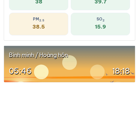
38
39.7
PM
SO
2.5
2
38.5
15.9
Bình minh / Hoàng hôn
05:46
18:18