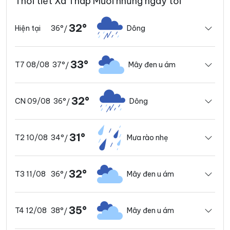
Thời tiết Xã Tháp Mười những ngày tới
32°
36°
Dông
Hiện tại
/
33°
37°
Mây đen u ám
T7 08/08
/
32°
36°
Dông
CN 09/08
/
31°
34°
Mưa rào nhẹ
T2 10/08
/
32°
36°
Mây đen u ám
T3 11/08
/
35°
38°
Mây đen u ám
T4 12/08
/