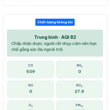
Chất lượng không khí
Trung bình · AQI 82
Chấp nhận được; người rất nhạy cảm nên hạn
chế gắng sức lâu ngoài trời.
CO
NH
3
509
0
NO
NO
2
0
27.9
O
PM
3
10