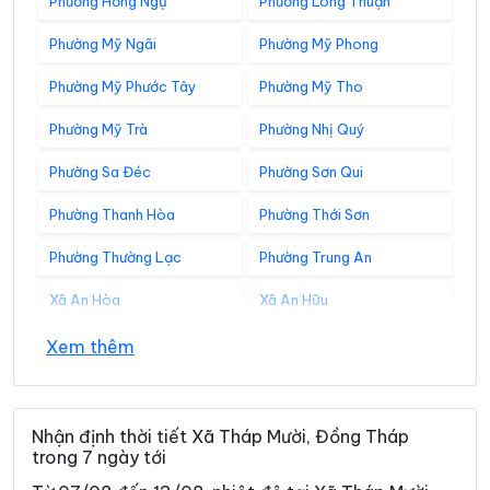
Phường Hồng Ngự
Phường Long Thuận
Phường Mỹ Ngãi
Phường Mỹ Phong
Phường Mỹ Phước Tây
Phường Mỹ Tho
Phường Mỹ Trà
Phường Nhị Quý
Phường Sa Đéc
Phường Sơn Qui
Phường Thanh Hòa
Phường Thới Sơn
Phường Thường Lạc
Phường Trung An
Xã An Hòa
Xã An Hữu
Xã An Long
Xã An Phước
Xem thêm
Xã An Thạnh Thủy
Xã Ba Sao
Xã Bình Hàng Trung
Xã Bình Ninh
Nhận định thời tiết Xã Tháp Mười, Đồng Tháp
trong 7 ngày tới
Xã Bình Phú
Xã Bình Trưng