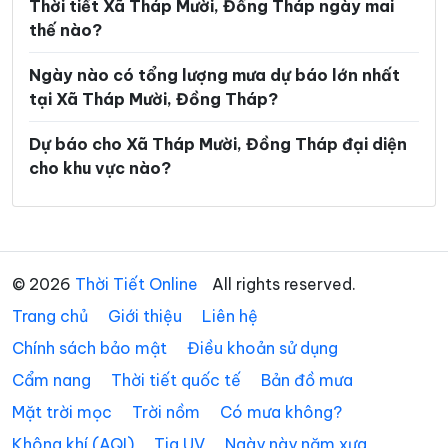
Xã Mỹ Đức Tây
Xã Mỹ Hiệp
Thời tiết Xã Tháp Mười, Đồng Tháp ngày mai
thế nào?
Xã Mỹ Lợi
Xã Mỹ Quí
Ngày nào có tổng lượng mưa dự báo lớn nhất
Xã Mỹ Thành
Xã Mỹ Thiện
tại Xã Tháp Mười, Đồng Tháp?
Xã Mỹ Thọ
Xã Mỹ Tịnh An
Dự báo cho Xã Tháp Mười, Đồng Tháp đại diện
Xã Ngũ Hiệp
Xã Phong Hòa
cho khu vực nào?
Xã Phong Mỹ
Xã Phú Cường
Xã Phú Hựu
Xã Phú Thành
Xã Phú Thọ
Xã Phương Thịnh
© 2026
Thời Tiết Online
All rights reserved.
Trang chủ
Xã Tân Điền
Giới thiệu
Liên hệ
Xã Tân Đông
Chính sách bảo mật
Điều khoản sử dụng
Xã Tân Dương
Xã Tân Hộ Cơ
Cẩm nang
Thời tiết quốc tế
Bản đồ mưa
Xã Tân Hòa
Xã Tân Hồng
Mặt trời mọc
Trời nồm
Có mưa không?
Xã Tân Hương
Xã Tân Khánh Trung
Không khí (AQI)
Tia UV
Ngày này năm xưa