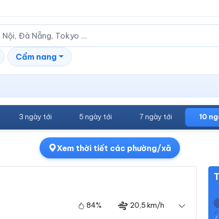
Cẩm nang
3 ngày tới
5 ngày tới
7 ngày tới
10 ng
Xem thời tiết các phường/xã
T
84%
20,5 km/h