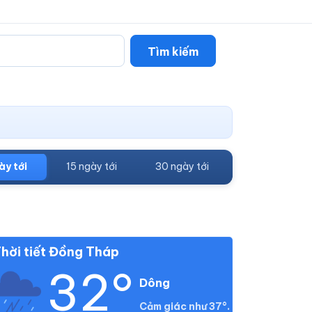
Tìm kiếm
ày tới
15 ngày tới
30 ngày tới
hời tiết Đồng Tháp
32°
Dông
Cảm giác như 37°.