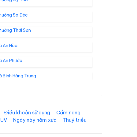
hường Sa Đéc
hường Thới Sơn
ã An Hòa
ã An Phước
ã Bình Hàng Trung
 Bình Trưng
ã Chợ Gạo
Điều khoản sử dụng
Cẩm nang
 UV
Ngày này năm xưa
Thuỷ triều
ã Gia Thuận
ã Hiệp Đức