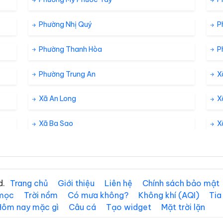
Phường Nhị Quý
P
Phường Thanh Hòa
P
Phường Trung An
X
Xã An Long
X
Xã Ba Sao
X
Xã Bình Phú
Xã
Xã Châu Thành
X
d.
Trang chủ
Giới thiệu
Liên hệ
Chính sách bảo mật
 mọc
Trời nồm
Có mưa không?
Không khí (AQI)
Tia
Xã Đồng Sơn
X
Hôm nay mặc gì
Câu cá
Tạo widget
Mặt trời lặn
Xã Hậu Mỹ
X