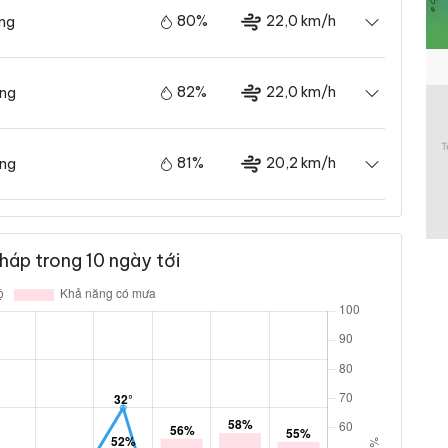
80%
22,0 km/h
ãng
82%
22,0 km/h
ãng
81%
20,2 km/h
ãng
áp trong 10 ngày tới