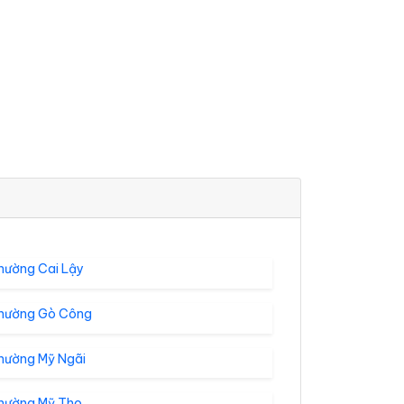
hường Cai Lậy
hường Gò Công
hường Mỹ Ngãi
hường Mỹ Tho