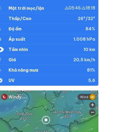
05:46
18:18
Mặt trời mọc/lặn
26°/32°
Thấp/Cao
84%
Độ ẩm
1.008 hPa
Áp suất
10 km
Tầm nhìn
20,5 km/h
Gió
81%
Khả năng mưa
5,6
UV