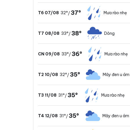
37°
32°
Mưa rào nhẹ
T6 07/08
/
38°
33°
Dông
T7 08/08
/
36°
33°
Mưa rào nhẹ
CN 09/08
/
35°
32°
Mây đen u ám
T2 10/08
/
35°
31°
Mưa rào nhẹ
T3 11/08
/
35°
31°
Mây đen u ám
T4 12/08
/