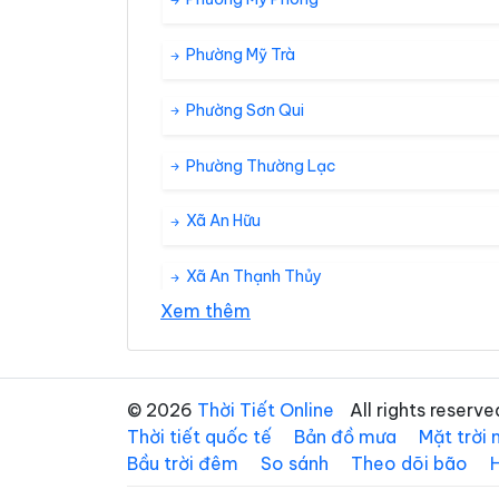
Phường Mỹ Trà
Phường Sơn Qui
Phường Thường Lạc
Xã An Hữu
Xã An Thạnh Thủy
Xem thêm
Xã Bình Ninh
Xã Cái Bè
© 2026
Thời Tiết Online
All rights reserve
Thời tiết quốc tế
Bản đồ mưa
Mặt trời
Xã Đốc Binh Kiều
Bầu trời đêm
So sánh
Theo dõi bão
Xã Gò Công Đông