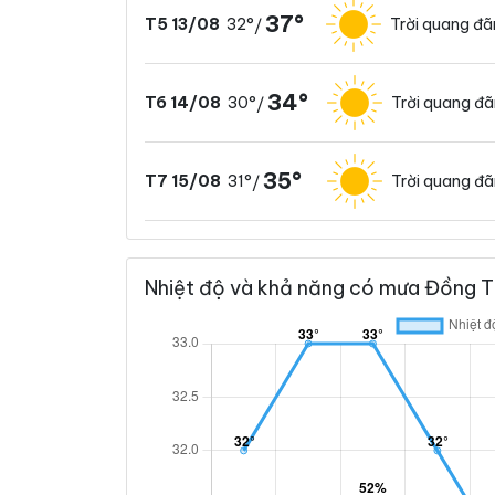
37°
32°
Trời quang đ
T5 13/08
/
34°
30°
Trời quang đ
T6 14/08
/
35°
31°
Trời quang đ
T7 15/08
/
Nhiệt độ và khả năng có mưa Đồng Th