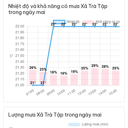
Nhiệt độ và khả năng có mưa Xã Trà Tập
21°
21°
Mưa nhẹ
07:00
/
trong ngày mai
21°
21°
Mưa nhẹ
08:00
/
21°
21°
Mưa nhẹ
09:00
/
22°
21°
Mưa nhẹ
10:00
/
22°
22°
Mưa nhẹ
11:00
/
23°
22°
Mây đen u ám
12:00
/
Lượng mưa Xã Trà Tập trong ngày mai