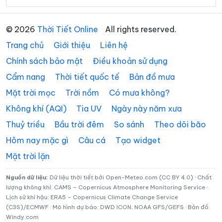
Xã Bến Giằng
Xã Bến Hiên
© 2026
Thời Tiết Online
All rights reserved.
Xã Chiên Đàn
Xã Đắc Pring
Trang chủ
Giới thiệu
Liên hệ
Xã Đại Lộc
Xã Điện Bàn Tây
Chính sách bảo mật
Điều khoản sử dụng
Cẩm nang
Thời tiết quốc tế
Bản đồ mưa
Xã Đồng Dương
Xã Đông Giang
Mặt trời mọc
Trời nồm
Có mưa không?
Xã Đức Phú
Xã Duy Nghĩa
Không khí (AQI)
Tia UV
Ngày này năm xưa
Xã Duy Xuyên
Xã Gò Nổi
Thuỷ triều
Bầu trời đêm
So sánh
Theo dõi bão
Xã Hà Nha
Xã Hiệp Đức
Hôm nay mặc gì
Câu cá
Tạo widget
Mặt trời lặn
Xã Hòa Tiến
Xã Hòa Vang
Xã Hùng Sơn
Xã Khâm Đức
Nguồn dữ liệu:
Dữ liệu thời tiết bởi Open-Meteo.com (CC BY 4.0) · Chất
lượng không khí: CAMS – Copernicus Atmosphere Monitoring Service ·
Lịch sử khí hậu: ERA5 – Copernicus Climate Change Service
Xã La Dêê
Xã La Êê
(C3S)/ECMWF · Mô hình dự báo: DWD ICON, NOAA GFS/GEFS · Bản đồ:
Windy.com
Xã Lãnh Ngọc
Xã Nam Giang