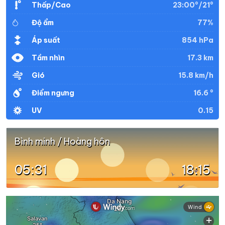
23:00°/21°
Thấp/Cao
77%
Độ ẩm
21°
20°
Mưa nhẹ
20:00
/
854 hPa
Áp suất
17.3 km
Tầm nhìn
21°
20°
Mưa nhẹ
21:00
/
15.8 km/h
Gió
16.6 °
Điểm ngưng
21°
20°
Mưa nhẹ
22:00
/
0.15
UV
20°
20°
Mưa nhẹ
23:00
/
Bình minh / Hoàng hôn
05:31
18:15