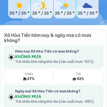
35 °
/
35 °
25 °
/
25 °
25 °
/
25 °
25 °
/
35 °
Xã Hòa Tiến hôm nay & ngày mai có mưa
không?
Hôm nay Xã Hòa Tiến có mưa không?
☀️
KHÔNG MƯA
Trời nhiều khả năng khô ráo (xác suất mưa ~52%).
Chiều
Tối
🌦️ 37%
🌧️ 52%
Ngày mai Xã Hòa Tiến có mưa không?
☀️
KHÔNG MƯA
Trời nhiều khả năng khô ráo (xác suất mưa ~48%).