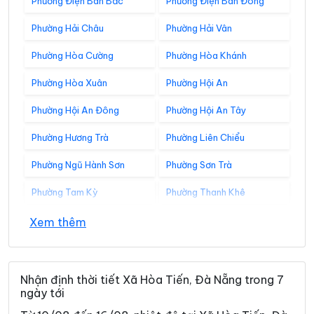
Phường Điện Bàn Bắc
Phường Điện Bàn Đông
Phường Hải Châu
Phường Hải Vân
Phường Hòa Cường
Phường Hòa Khánh
Phường Hòa Xuân
Phường Hội An
Phường Hội An Đông
Phường Hội An Tây
Phường Hương Trà
Phường Liên Chiểu
Phường Ngũ Hành Sơn
Phường Sơn Trà
Phường Tam Kỳ
Phường Thanh Khê
Xã Avương
Xã Bà Nà
Xem thêm
Xã Bến Giằng
Xã Bến Hiên
Xã Chiên Đàn
Xã Đắc Pring
Nhận định thời tiết Xã Hòa Tiến, Đà Nẵng trong 7
ngày tới
Xã Đại Lộc
Xã Điện Bàn Tây