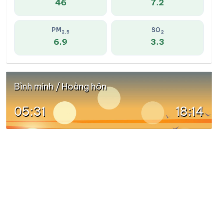
46
7.2
PM
SO
2.5
2
6.9
3.3
Bình minh / Hoàng hôn
05:31
18:14