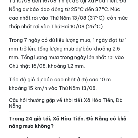
Từ 10/08 đến 16/08, nhiệt độ tại Xã Hòa Tiến, Đà
Xã Đồng Dương
Xã Đông Giang
Nẵng dự báo dao động từ 25°C đến 37°C. Mức
cao nhất rơi vào Thứ Năm 13/08 (37°C), còn mức
Xã Đức Phú
Xã Duy Nghĩa
thấp nhất rơi vào Thứ Hai 10/08 (25°C).
Xã Duy Xuyên
Xã Gò Nổi
Trong 7 ngày có dữ liệu lượng mưa, 1 ngày đạt từ 1
Xã Hà Nha
Xã Hiệp Đức
mm trở lên; tổng lượng mưa dự báo khoảng 2,6
Xã Hòa Vang
Xã Hùng Sơn
mm. Tổng lượng mưa trong ngày lớn nhất rơi vào
Chủ nhật 16/08, khoảng 1,2 mm.
Xã Khâm Đức
Xã La Dêê
Xã La Êê
Xã Lãnh Ngọc
Tốc độ gió dự báo cao nhất ở độ cao 10 m
khoảng 15 km/h vào Thứ Năm 13/08.
Xã Nam Giang
Xã Nam Phước
Câu hỏi thường gặp về thời tiết Xã Hòa Tiến, Đà
Xã Nam Trà My
Xã Nông Sơn
Nẵng
Xã Núi Thành
Xã Phú Thuận
Trong 24 giờ tới, Xã Hòa Tiến, Đà Nẵng có khả
năng mưa không?
Xã Phước Chánh
Xã Phước Hiệp