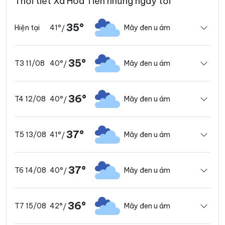
Thời tiết Xã Hòa Tiến những ngày tới
35°
41°
Mây đen u ám
Hiện tại
/
35°
40°
Mây đen u ám
T3 11/08
/
36°
40°
Mây đen u ám
T4 12/08
/
37°
41°
Mây đen u ám
T5 13/08
/
37°
40°
Mây đen u ám
T6 14/08
/
36°
42°
Mây đen u ám
T7 15/08
/