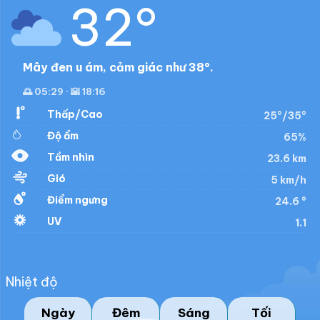
32°
Mây đen u ám, cảm giác như 38°.
🌅 05:29 · 🌇 18:16
Thấp/Cao
25°/35°
Độ ẩm
65%
Tầm nhìn
23.6 km
Gió
5 km/h
Điểm ngưng
24.6 °
UV
1.1
Nhiệt độ
Ngày
Đêm
Sáng
Tối