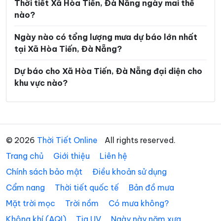
Xã Phước Năng
Xã Phước Thành
Thời tiết Xã Hòa Tiến, Đà Nẵng ngày mai thế
nào?
Xã Phước Trà
Xã Quế Phước
Ngày nào có tổng lượng mưa dự báo lớn nhất
Xã Quế Sơn
Xã Quế Sơn Trung
tại Xã Hòa Tiến, Đà Nẵng?
Xã Sơn Cẩm Hà
Xã Sông Kôn
Dự báo cho Xã Hòa Tiến, Đà Nẵng đại diện cho
Xã Sông Vàng
Xã Tam Anh
khu vực nào?
Xã Tam Hải
Xã Tam Mỹ
Xã Tam Xuân
Xã Tân Hiệp
Xã Tây Giang
Xã Tây Hồ
© 2026
Thời Tiết Online
All rights reserved.
Trang chủ
Xã Thăng An
Giới thiệu
Liên hệ
Xã Thăng Điền
Chính sách bảo mật
Điều khoản sử dụng
Xã Thăng Phú
Xã Thăng Trường
Cẩm nang
Thời tiết quốc tế
Bản đồ mưa
Xã Thạnh Mỹ
Xã Thu Bồn
Mặt trời mọc
Trời nồm
Có mưa không?
Xã Thượng Đức
Xã Tiên Phước
Không khí (AQI)
Tia UV
Ngày này năm xưa