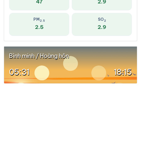
47
2.9
PM
SO
2.5
2
2.5
2.9
Bình minh / Hoàng hôn
05:31
18:15