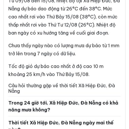
Từ 09/08 đến 15/08, nhiệt độ tại Xã Hiệp Đức, Đà
Xã Đồng Dương
Xã Đông Giang
Nẵng dự báo dao động từ 26°C đến 38°C. Mức
cao nhất rơi vào Thứ Bảy 15/08 (38°C), còn mức
Xã Đức Phú
Xã Duy Nghĩa
thấp nhất rơi vào Thứ Tư 12/08 (26°C). Nhiệt độ
Xã Duy Xuyên
Xã Gò Nổi
ban ngày có xu hướng tăng về cuối giai đoạn.
Xã Hà Nha
Xã Hòa Tiến
Chưa thấy ngày nào có lượng mưa dự báo từ 1 mm
Xã Hòa Vang
Xã Hùng Sơn
trở lên trong 7 ngày có dữ liệu.
Xã Khâm Đức
Xã La Dêê
Tốc độ gió dự báo cao nhất ở độ cao 10 m
Xã La Êê
Xã Lãnh Ngọc
khoảng 25 km/h vào Thứ Bảy 15/08.
Xã Nam Giang
Xã Nam Phước
Câu hỏi thường gặp về thời tiết Xã Hiệp Đức, Đà
Nẵng
Xã Nam Trà My
Xã Nông Sơn
Trong 24 giờ tới, Xã Hiệp Đức, Đà Nẵng có khả
Xã Núi Thành
Xã Phú Thuận
năng mưa không?
Xã Phước Chánh
Xã Phước Hiệp
Thời tiết Xã Hiệp Đức, Đà Nẵng ngày mai thế