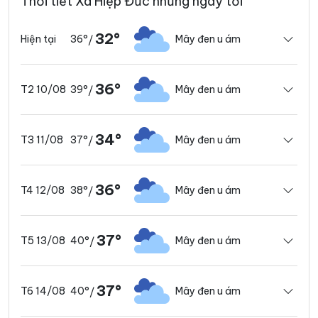
Thời tiết Xã Hiệp Đức những ngày tới
32°
36°
Mây đen u ám
Hiện tại
/
36°
39°
Mây đen u ám
T2 10/08
/
34°
37°
Mây đen u ám
T3 11/08
/
36°
38°
Mây đen u ám
T4 12/08
/
37°
40°
Mây đen u ám
T5 13/08
/
37°
40°
Mây đen u ám
T6 14/08
/