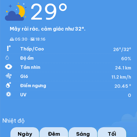
29°
Mây rải rác, cảm giác như 32°.
🌅 05:30 · 🌇 18:16
Thấp/Cao
26°/32°
Độ ẩm
60%
Tầm nhìn
24.1 km
Gió
11.2 km/h
Điểm ngưng
20.45 °
UV
0
Nhiệt độ
Ngày
Đêm
Sáng
Tối