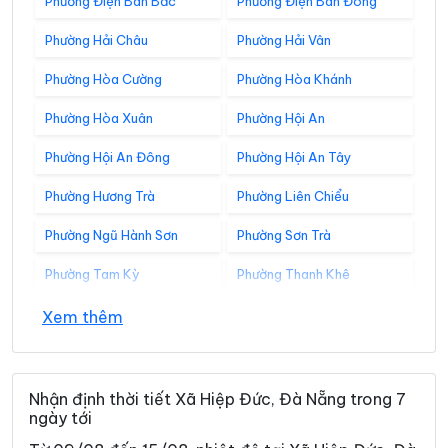
Phường Điện Bàn Bắc
Phường Điện Bàn Đông
Phường Hải Châu
Phường Hải Vân
Phường Hòa Cường
Phường Hòa Khánh
Phường Hòa Xuân
Phường Hội An
Phường Hội An Đông
Phường Hội An Tây
Phường Hương Trà
Phường Liên Chiểu
Phường Ngũ Hành Sơn
Phường Sơn Trà
Phường Tam Kỳ
Phường Thanh Khê
Xã Avương
Xã Bà Nà
Xem thêm
Xã Bến Giằng
Xã Bến Hiên
Xã Chiên Đàn
Xã Đắc Pring
Nhận định thời tiết Xã Hiệp Đức, Đà Nẵng trong 7
ngày tới
Xã Đại Lộc
Xã Điện Bàn Tây