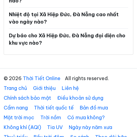
nào?
Xã Phước Năng
Xã Phước Thành
Xã Phước Trà
Xã Quế Phước
Nhiệt độ tại Xã Hiệp Đức, Đà Nẵng cao nhất
vào ngày nào?
Xã Quế Sơn
Xã Quế Sơn Trung
Dự báo cho Xã Hiệp Đức, Đà Nẵng đại diện cho
Xã Sơn Cẩm Hà
Xã Sông Kôn
khu vực nào?
Xã Sông Vàng
Xã Tam Anh
Xã Tam Hải
Xã Tam Mỹ
Xã Tam Xuân
Xã Tân Hiệp
© 2026
Thời Tiết Online
All rights reserved.
Xã Tây Giang
Xã Tây Hồ
Trang chủ
Giới thiệu
Liên hệ
Xã Thăng An
Xã Thăng Điền
Chính sách bảo mật
Điều khoản sử dụng
Cẩm nang
Thời tiết quốc tế
Bản đồ mưa
Xã Thăng Phú
Xã Thăng Trường
Mặt trời mọc
Trời nồm
Có mưa không?
Xã Thạnh Mỹ
Xã Thu Bồn
Không khí (AQI)
Tia UV
Ngày này năm xưa
Xã Thượng Đức
Xã Tiên Phước