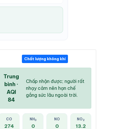
Chất lượng không khí
01:00 AM
02:00 AM
03:00 AM
27 °
/
34 °
27 °
/
34 °
27 °
/
34 °
Trung
Chấp nhận được; người rất
bình ·
nhạy cảm nên hạn chế
AQI
gắng sức lâu ngoài trời.
84
10 %
9 %
11 %
Mây đen u ám
Mây đen u ám
Mây đen u ám
CO
NH
NO
NO
3
2
274
0
0
13.2