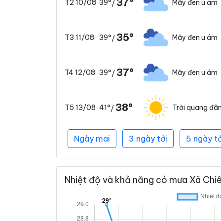
37°
39°
Mây đen u ám
T2 10/08
/
35°
39°
Mây đen u ám
T3 11/08
/
37°
39°
Mây đen u ám
T4 12/08
/
38°
41°
Trời quang đã
T5 13/08
/
Ngày mai
3 ngày tới
5 ngày tớ
Nhiệt độ và khả năng có mưa Xã Chiê