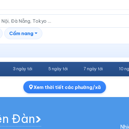
Cẩm nang
3 ngày tới
5 ngày tới
7 ngày tới
10 ng
Xem thời tiết các phường/xã
iên Đàn
Nhi