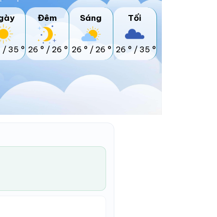
gày
Đêm
Sáng
Tối
°
/
35 °
26 °
/
26 °
26 °
/
26 °
26 °
/
35 °