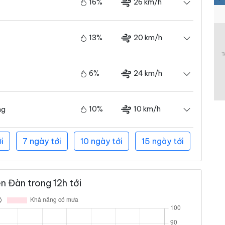
16%
26 km/h
13%
20 km/h
6%
24 km/h
10%
10 km/h
ng
i
7 ngày tới
10 ngày tới
15 ngày tới
n Đàn trong 12h tới