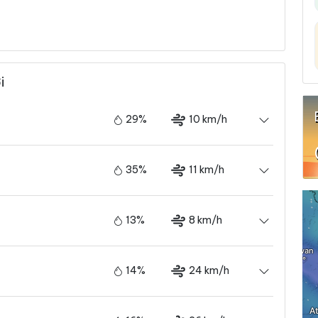
i
29%
10 km/h
35%
11 km/h
13%
8 km/h
14%
24 km/h