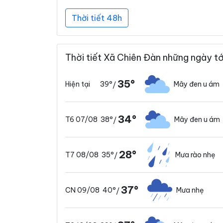
Thời tiết 48h
Thời tiết Xã Chiên Đàn những ngày tớ
35°
39°
Mây đen u ám
Hiện tại
/
34°
38°
Mây đen u ám
T6 07/08
/
28°
35°
Mưa rào nhẹ
T7 08/08
/
37°
40°
Mưa nhẹ
CN 09/08
/