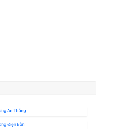
ờng An Thắng
ờng Điện Bàn