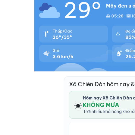
29°
Mây đen u á
🌅 05:28 · 🌇 1
Thấp/Cao
Độ ẩ
26°/35°
85
Gió
Điểm
3.6 km/h
26.
Xã Chiên Đàn hôm nay &
Hôm nay Xã Chiên Đàn 
☀️
KHÔNG MƯA
Trời nhiều khả năng khô r