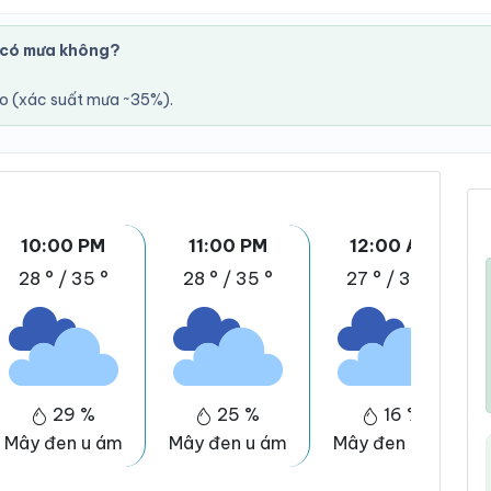
 có mưa không?
áo (xác suất mưa ~35%).
10:00 PM
11:00 PM
12:00 AM
28 °
/
35 °
28 °
/
35 °
27 °
/
34 °
29 %
25 %
16 %
Mây đen u ám
Mây đen u ám
Mây đen u ám