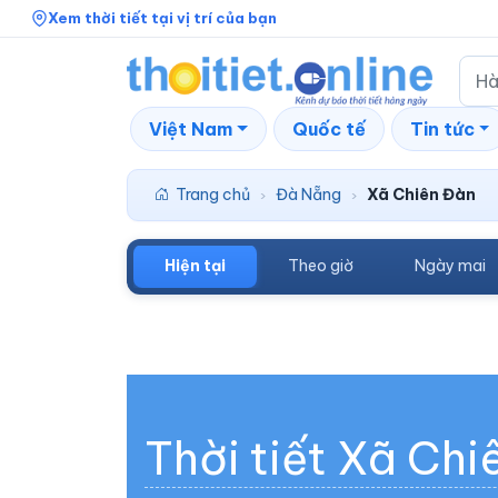
Xem thời tiết tại vị trí của bạn
Việt Nam
Quốc tế
Tin tức
Trang chủ
Đà Nẵng
Xã Chiên Đàn
›
›
Hiện tại
Theo giờ
Ngày mai
Thời tiết Xã Ch