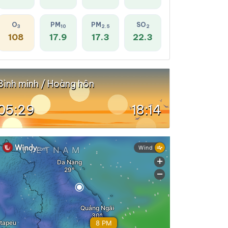
O
PM
PM
SO
3
10
2.5
2
108
17.9
17.3
22.3
Bình minh / Hoàng hôn
05:29
18:14