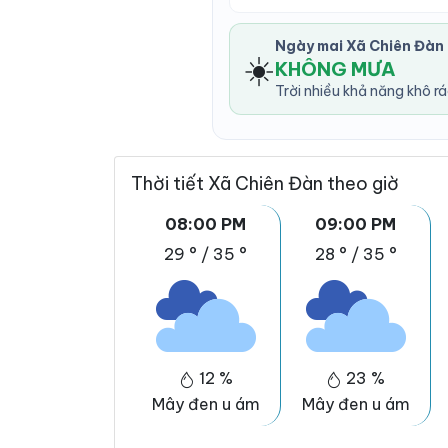
Ngày mai Xã Chiên Đàn
☀️
KHÔNG MƯA
Trời nhiều khả năng khô r
Thời tiết Xã Chiên Đàn theo giờ
08:00 PM
09:00 PM
29 °
/
35 °
28 °
/
35 °
12 %
23 %
Mây đen u ám
Mây đen u ám