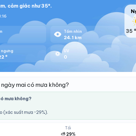
m, cảm giác như 35°.
N
8:16
35 
m
Tầm nhìn
%
24.1 km
 ngưng
UV
22 °
0
 ngày mai có mưa không?
có mưa không?
áo (xác suất mưa ~29%).
Tối
⛅ 29%