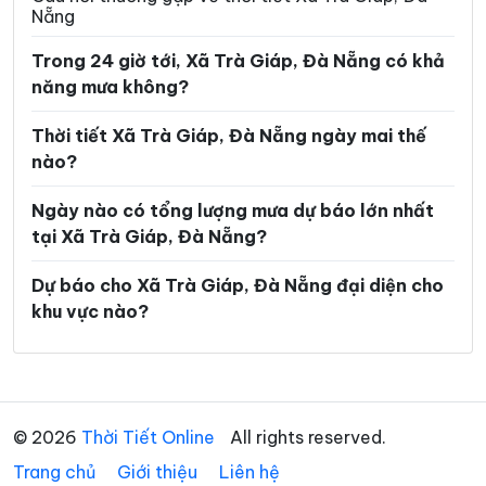
Nẵng
Xã Phú Thuận
Xã Phước Chánh
Trong 24 giờ tới, Xã Trà Giáp, Đà Nẵng có khả
Xã Phước Hiệp
Xã Phước Năng
năng mưa không?
Xã Phước Thành
Xã Phước Trà
Thời tiết Xã Trà Giáp, Đà Nẵng ngày mai thế
Xã Quế Phước
Xã Quế Sơn
nào?
Xã Quế Sơn Trung
Xã Sơn Cẩm Hà
Ngày nào có tổng lượng mưa dự báo lớn nhất
tại Xã Trà Giáp, Đà Nẵng?
Xã Sông Kôn
Xã Sông Vàng
Xã Tam Anh
Xã Tam Hải
Dự báo cho Xã Trà Giáp, Đà Nẵng đại diện cho
khu vực nào?
Xã Tam Mỹ
Xã Tam Xuân
Xã Tân Hiệp
Xã Tây Giang
Xã Tây Hồ
Xã Thăng An
© 2026
Thời Tiết Online
All rights reserved.
Xã Thăng Điền
Xã Thăng Phú
Trang chủ
Giới thiệu
Liên hệ