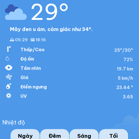
29°
Mây đen u ám, cảm giác như 34°.
🌅 05:29 · 🌇 18:16
Thấp/Cao
25°/30°
Độ ẩm
72%
Tầm nhìn
19.7 km
Gió
5 km/h
Điểm ngưng
23.44 °
UV
3.65
Nhiệt độ
Ngày
Đêm
Sáng
Tối