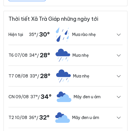
Thời tiết Xã Trà Giáp những ngày tới
30°
35°
Mưa rào nhẹ
Hiện tại
/
28°
34°
Mưa nhẹ
T6 07/08
/
28°
33°
Mưa nhẹ
T7 08/08
/
34°
37°
Mây đen u ám
CN 09/08
/
32°
36°
Mây đen u ám
T2 10/08
/