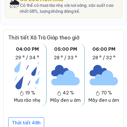
🌦️
Có thể có mưa rào nhẹ vài nơi sáng, xác suất cao
nhất 68%, lượng không đáng kể.
Thời tiết Xã Trà Giáp theo giờ
04:00 PM
05:00 PM
06:00 PM
29 °
/
34 °
28 °
/
33 °
28 °
/
32 °
19 %
42 %
70 %
Mưa rào nhẹ
Mây đen u ám
Mây đen u ám
Thời tiết 48h