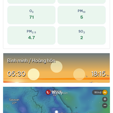
O
PM
3
10
71
5
PM
SO
2.5
2
4.7
2
Bình minh / Hoàng hôn
05:30
18:15