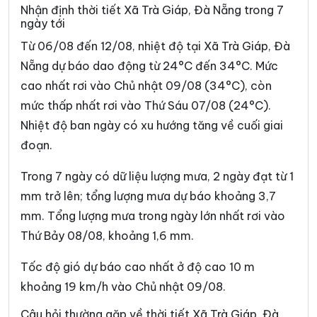
Xã Chiên Đàn
Xã Đắc Pring
Nhận định thời tiết Xã Trà Giáp, Đà Nẵng trong 7
ngày tới
Xã Đại Lộc
Xã Điện Bàn Tây
Từ 06/08 đến 12/08, nhiệt độ tại Xã Trà Giáp, Đà
Xã Đồng Dương
Xã Đông Giang
Nẵng dự báo dao động từ 24°C đến 34°C. Mức
cao nhất rơi vào Chủ nhật 09/08 (34°C), còn
Xã Đức Phú
Xã Duy Nghĩa
mức thấp nhất rơi vào Thứ Sáu 07/08 (24°C).
Xã Duy Xuyên
Xã Gò Nổi
Nhiệt độ ban ngày có xu hướng tăng về cuối giai
Xã Hà Nha
Xã Hiệp Đức
đoạn.
Xã Hòa Tiến
Xã Hòa Vang
Trong 7 ngày có dữ liệu lượng mưa, 2 ngày đạt từ 1
mm trở lên; tổng lượng mưa dự báo khoảng 3,7
Xã Hùng Sơn
Xã Khâm Đức
mm. Tổng lượng mưa trong ngày lớn nhất rơi vào
Xã La Dêê
Xã La Êê
Thứ Bảy 08/08, khoảng 1,6 mm.
Xã Lãnh Ngọc
Xã Nam Giang
Tốc độ gió dự báo cao nhất ở độ cao 10 m
Xã Nam Phước
Xã Nam Trà My
khoảng 19 km/h vào Chủ nhật 09/08.
Xã Nông Sơn
Xã Núi Thành
Câu hỏi thường gặp về thời tiết Xã Trà Giáp, Đà