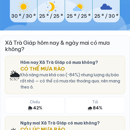
30 °
/
30 °
25 °
/
25 °
25 °
/
25 °
25 °
/
30 °
Xã Trà Giáp hôm nay & ngày mai có mưa
không?
Hôm nay Xã Trà Giáp có mưa không?
CÓ THỂ MƯA RÀO
🌦️
Khả năng mưa khá cao (~84%) nhưng lượng dự báo
rất nhỏ — có thể có mưa rào thoáng qua, nên mang
theo ô.
Chiều
Tối
🌦️ 42%
🌧️ 84%
Ngày mai Xã Trà Giáp có mưa không?
CÓ LÚC MƯA RÀO