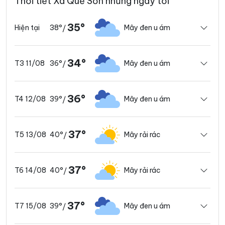
Thời tiết Xã Quế Sơn những ngày tới
35°
38°
Mây đen u ám
Hiện tại
/
34°
36°
Mây đen u ám
T3 11/08
/
36°
39°
Mây đen u ám
T4 12/08
/
37°
40°
Mây rải rác
T5 13/08
/
37°
40°
Mây rải rác
T6 14/08
/
37°
39°
Mây đen u ám
T7 15/08
/