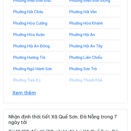
Phường Điện Bàn Bắc
Phường Điện Bàn Đông
Phường Hải Châu
Phường Hải Vân
Phường Hòa Cường
Phường Hòa Khánh
Phường Hòa Xuân
Phường Hội An
Phường Hội An Đông
Phường Hội An Tây
Phường Hương Trà
Phường Liên Chiểu
Phường Ngũ Hành Sơn
Phường Sơn Trà
Phường Tam Kỳ
Phường Thanh Khê
Xã Avương
Xã Bà Nà
Xem thêm
Xã Bến Giằng
Xã Bến Hiên
Xã Chiên Đàn
Xã Đắc Pring
Nhận định thời tiết Xã Quế Sơn, Đà Nẵng trong 7
ngày tới
Xã Đại Lộc
Xã Điện Bàn Tây