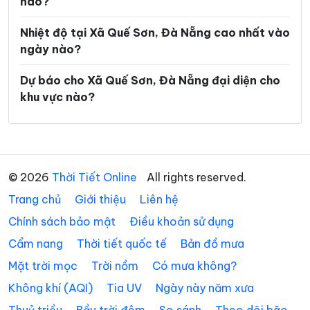
nào?
Xã Phước Hiệp
Xã Phước Năng
Xã Phước Thành
Xã Phước Trà
Nhiệt độ tại Xã Quế Sơn, Đà Nẵng cao nhất vào
ngày nào?
Xã Quế Phước
Xã Quế Sơn Trung
Dự báo cho Xã Quế Sơn, Đà Nẵng đại diện cho
Xã Sơn Cẩm Hà
Xã Sông Kôn
khu vực nào?
Xã Sông Vàng
Xã Tam Anh
Xã Tam Hải
Xã Tam Mỹ
Xã Tam Xuân
Xã Tân Hiệp
© 2026
Thời Tiết Online
All rights reserved.
Xã Tây Giang
Xã Tây Hồ
Trang chủ
Giới thiệu
Liên hệ
Xã Thăng An
Xã Thăng Điền
Chính sách bảo mật
Điều khoản sử dụng
Cẩm nang
Thời tiết quốc tế
Bản đồ mưa
Xã Thăng Phú
Xã Thăng Trường
Mặt trời mọc
Trời nồm
Có mưa không?
Xã Thạnh Mỹ
Xã Thu Bồn
Không khí (AQI)
Tia UV
Ngày này năm xưa
Xã Thượng Đức
Xã Tiên Phước