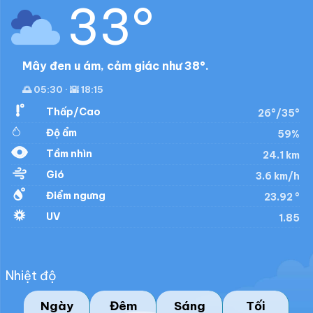
33°
Mây đen u ám, cảm giác như 38°.
🌅 05:30 · 🌇 18:15
Thấp/Cao
26°/35°
Độ ẩm
59%
Tầm nhìn
24.1 km
Gió
3.6 km/h
Điểm ngưng
23.92 °
UV
1.85
Nhiệt độ
Ngày
Đêm
Sáng
Tối