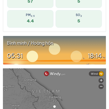
57
5
PM
SO
2.5
2
4.4
5
Bình minh / Hoàng hôn
05:31
18:14