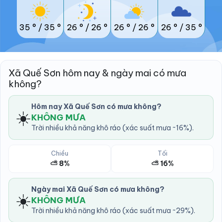
35 °
/
35 °
26 °
/
26 °
26 °
/
26 °
26 °
/
35 °
Xã Quế Sơn hôm nay & ngày mai có mưa
không?
Hôm nay Xã Quế Sơn có mưa không?
☀️
KHÔNG MƯA
Trời nhiều khả năng khô ráo (xác suất mưa ~16%).
Chiều
Tối
⛅ 8%
⛅ 16%
Ngày mai Xã Quế Sơn có mưa không?
☀️
KHÔNG MƯA
Trời nhiều khả năng khô ráo (xác suất mưa ~29%).