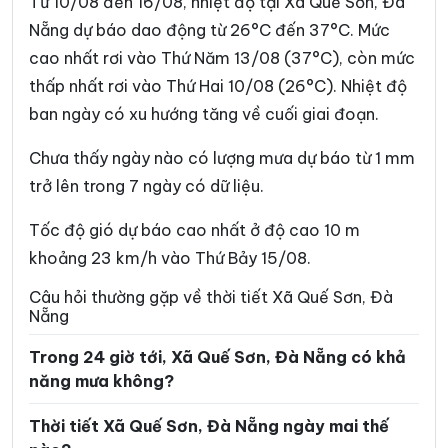
Từ 10/08 đến 16/08, nhiệt độ tại Xã Quế Sơn, Đà
Xã Đồng Dương
Xã Đông Giang
Nẵng dự báo dao động từ 26°C đến 37°C. Mức
cao nhất rơi vào Thứ Năm 13/08 (37°C), còn mức
Xã Đức Phú
Xã Duy Nghĩa
thấp nhất rơi vào Thứ Hai 10/08 (26°C). Nhiệt độ
Xã Duy Xuyên
Xã Gò Nổi
ban ngày có xu hướng tăng về cuối giai đoạn.
Xã Hà Nha
Xã Hiệp Đức
Chưa thấy ngày nào có lượng mưa dự báo từ 1 mm
Xã Hòa Tiến
Xã Hòa Vang
trở lên trong 7 ngày có dữ liệu.
Xã Hùng Sơn
Xã Khâm Đức
Tốc độ gió dự báo cao nhất ở độ cao 10 m
Xã La Dêê
Xã La Êê
khoảng 23 km/h vào Thứ Bảy 15/08.
Xã Lãnh Ngọc
Xã Nam Giang
Câu hỏi thường gặp về thời tiết Xã Quế Sơn, Đà
Nẵng
Xã Nam Phước
Xã Nam Trà My
Trong 24 giờ tới, Xã Quế Sơn, Đà Nẵng có khả
Xã Nông Sơn
Xã Núi Thành
năng mưa không?
Xã Phú Thuận
Xã Phước Chánh
Thời tiết Xã Quế Sơn, Đà Nẵng ngày mai thế