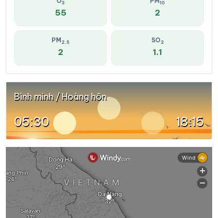
O
PM
3
10
55
2
PM
SO
2.5
2
2
1.1
Bình minh / Hoàng hôn
05:30
18:15