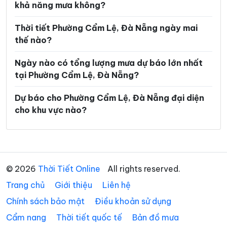
khả năng mưa không?
Xã Phước Năng
Xã Phước Thành
Thời tiết Phường Cẩm Lệ, Đà Nẵng ngày mai
Xã Phước Trà
Xã Quế Phước
thế nào?
Xã Quế Sơn
Xã Quế Sơn Trung
Ngày nào có tổng lượng mưa dự báo lớn nhất
Xã Sơn Cẩm Hà
Xã Sông Kôn
tại Phường Cẩm Lệ, Đà Nẵng?
Xã Sông Vàng
Xã Tam Anh
Dự báo cho Phường Cẩm Lệ, Đà Nẵng đại diện
cho khu vực nào?
Xã Tam Hải
Xã Tam Mỹ
Xã Tam Xuân
Xã Tân Hiệp
Xã Tây Giang
Xã Tây Hồ
© 2026
Thời Tiết Online
All rights reserved.
Xã Thăng An
Xã Thăng Điền
Trang chủ
Giới thiệu
Liên hệ
Xã Thăng Phú
Xã Thăng Trường
Chính sách bảo mật
Điều khoản sử dụng
Xã Thạnh Mỹ
Xã Thu Bồn
Cẩm nang
Thời tiết quốc tế
Bản đồ mưa