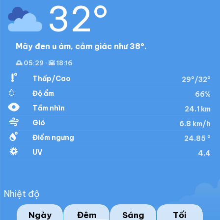
32°
Mây đen u ám, cảm giác như 38°.
🌅 05:29 · 🌇 18:16
Thấp/Cao
29°/32°
Độ ẩm
66%
Tầm nhìn
24.1 km
Gió
6.8 km/h
Điểm ngưng
24.85 °
UV
4.4
Nhiệt độ
Ngày
Đêm
Sáng
Tối