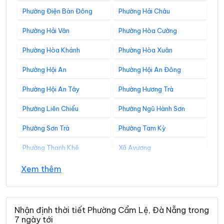
Phường Điện Bàn Đông
Phường Hải Châu
Phường Hải Vân
Phường Hòa Cường
Phường Hòa Khánh
Phường Hòa Xuân
Phường Hội An
Phường Hội An Đông
Phường Hội An Tây
Phường Hương Trà
Phường Liên Chiểu
Phường Ngũ Hành Sơn
Phường Sơn Trà
Phường Tam Kỳ
Phường Thanh Khê
Xã Avương
Xã Bà Nà
Xã Bến Giằng
Xem thêm
Xã Bến Hiên
Xã Chiên Đàn
Xã Đắc Pring
Xã Đại Lộc
Nhận định thời tiết Phường Cẩm Lệ, Đà Nẵng trong
7 ngày tới