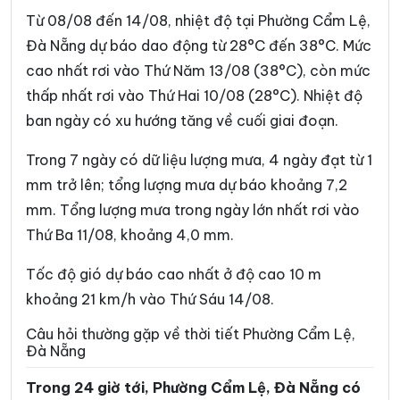
Xã Điện Bàn Tây
Xã Đồng Dương
Từ 08/08 đến 14/08, nhiệt độ tại Phường Cẩm Lệ,
Xã Đông Giang
Xã Đức Phú
Đà Nẵng dự báo dao động từ 28°C đến 38°C. Mức
cao nhất rơi vào Thứ Năm 13/08 (38°C), còn mức
Xã Duy Nghĩa
Xã Duy Xuyên
thấp nhất rơi vào Thứ Hai 10/08 (28°C). Nhiệt độ
Xã Gò Nổi
Xã Hà Nha
ban ngày có xu hướng tăng về cuối giai đoạn.
Xã Hiệp Đức
Xã Hòa Tiến
Trong 7 ngày có dữ liệu lượng mưa, 4 ngày đạt từ 1
Xã Hòa Vang
Xã Hùng Sơn
mm trở lên; tổng lượng mưa dự báo khoảng 7,2
mm. Tổng lượng mưa trong ngày lớn nhất rơi vào
Xã Khâm Đức
Xã La Dêê
Thứ Ba 11/08, khoảng 4,0 mm.
Xã La Êê
Xã Lãnh Ngọc
Tốc độ gió dự báo cao nhất ở độ cao 10 m
Xã Nam Giang
Xã Nam Phước
khoảng 21 km/h vào Thứ Sáu 14/08.
Xã Nam Trà My
Xã Nông Sơn
Câu hỏi thường gặp về thời tiết Phường Cẩm Lệ,
Đà Nẵng
Xã Núi Thành
Xã Phú Thuận
Trong 24 giờ tới, Phường Cẩm Lệ, Đà Nẵng có
Xã Phước Chánh
Xã Phước Hiệp