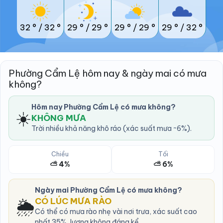
32 °
/
32 °
29 °
/
29 °
29 °
/
29 °
29 °
/
32 °
Phường Cẩm Lệ hôm nay & ngày mai có mưa
không?
Hôm nay Phường Cẩm Lệ có mưa không?
☀️
KHÔNG MƯA
Trời nhiều khả năng khô ráo (xác suất mưa ~6%).
Chiều
Tối
⛅ 4%
⛅ 6%
Ngày mai Phường Cẩm Lệ có mưa không?
🌦️
CÓ LÚC MƯA RÀO
Có thể có mưa rào nhẹ vài nơi trưa, xác suất cao
nhất 35%, lượng không đáng kể.