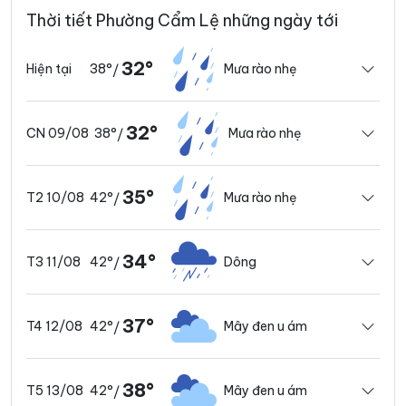
Thời tiết Phường Cẩm Lệ những ngày tới
32°
38°
Mưa rào nhẹ
Hiện tại
/
32°
38°
Mưa rào nhẹ
CN 09/08
/
35°
42°
Mưa rào nhẹ
T2 10/08
/
34°
42°
Dông
T3 11/08
/
37°
42°
Mây đen u ám
T4 12/08
/
38°
42°
Mây đen u ám
T5 13/08
/