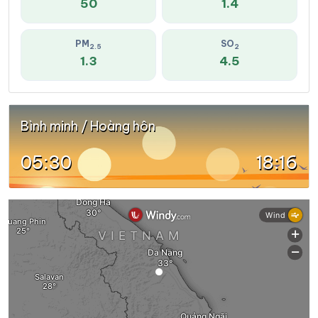
50
1.4
PM
SO
2.5
2
1.3
4.5
Bình minh / Hoàng hôn
05:30
18:16