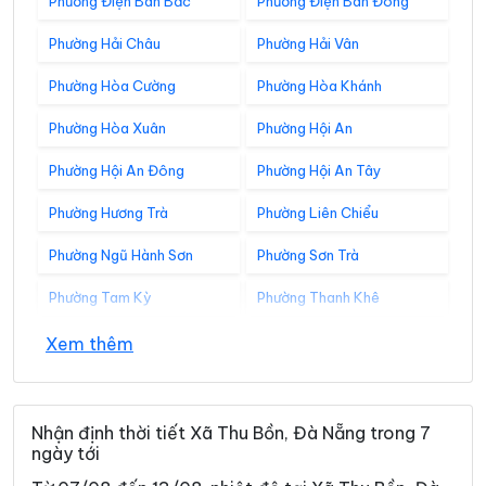
Phường Điện Bàn Bắc
Phường Điện Bàn Đông
Phường Hải Châu
Phường Hải Vân
Phường Hòa Cường
Phường Hòa Khánh
Phường Hòa Xuân
Phường Hội An
Phường Hội An Đông
Phường Hội An Tây
Phường Hương Trà
Phường Liên Chiểu
Phường Ngũ Hành Sơn
Phường Sơn Trà
Phường Tam Kỳ
Phường Thanh Khê
Xã Avương
Xã Bà Nà
Xem thêm
Xã Bến Giằng
Xã Bến Hiên
Xã Chiên Đàn
Xã Đắc Pring
Nhận định thời tiết Xã Thu Bồn, Đà Nẵng trong 7
ngày tới
Xã Đại Lộc
Xã Điện Bàn Tây