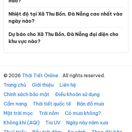
nào?
Xã Phước Hiệp
Xã Phước Năng
Xã Phước Thành
Xã Phước Trà
Nhiệt độ tại Xã Thu Bồn, Đà Nẵng cao nhất vào
ngày nào?
Xã Quế Phước
Xã Quế Sơn
Dự báo cho Xã Thu Bồn, Đà Nẵng đại diện cho
Xã Quế Sơn Trung
Xã Sơn Cẩm Hà
khu vực nào?
Xã Sông Kôn
Xã Sông Vàng
Xã Tam Anh
Xã Tam Hải
Xã Tam Mỹ
Xã Tam Xuân
© 2026
Thời Tiết Online
All rights reserved.
Xã Tân Hiệp
Xã Tây Giang
Trang chủ
Giới thiệu
Liên hệ
Xã Tây Hồ
Xã Thăng An
Chính sách bảo mật
Điều khoản sử dụng
Cẩm nang
Thời tiết quốc tế
Bản đồ mưa
Xã Thăng Điền
Xã Thăng Phú
Mặt trời mọc
Trời nồm
Có mưa không?
Xã Thăng Trường
Xã Thạnh Mỹ
Không khí (AQI)
Tia UV
Ngày này năm xưa
Xã Thượng Đức
Xã Tiên Phước