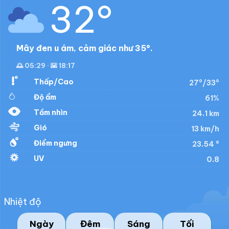
32°
Mây đen u ám, cảm giác như 35°.
🌅 05:29 · 🌇 18:17
Thấp/Cao
27°/33°
Độ ẩm
61%
Tầm nhìn
24.1 km
Gió
13 km/h
Điểm ngưng
23.54 °
UV
0.8
Nhiệt độ
Ngày
Đêm
Sáng
Tối