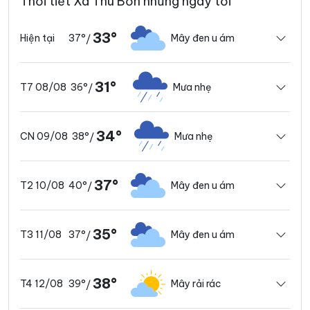
Thời tiết Xã Thu Bồn những ngày tới
33°
37°
Mây đen u ám
Hiện tại
/
31°
36°
Mưa nhẹ
T7 08/08
/
34°
38°
Mưa nhẹ
CN 09/08
/
37°
40°
Mây đen u ám
T2 10/08
/
35°
37°
Mây đen u ám
T3 11/08
/
38°
39°
Mây rải rác
T4 12/08
/