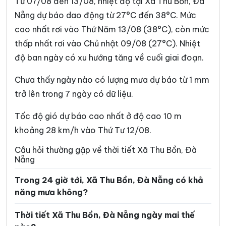
Từ 07/08 đến 13/08, nhiệt độ tại Xã Thu Bồn, Đà
Xã Đồng Dương
Xã Đông Giang
Nẵng dự báo dao động từ 27°C đến 38°C. Mức
cao nhất rơi vào Thứ Năm 13/08 (38°C), còn mức
Xã Đức Phú
Xã Duy Nghĩa
thấp nhất rơi vào Chủ nhật 09/08 (27°C). Nhiệt
Xã Duy Xuyên
Xã Gò Nổi
độ ban ngày có xu hướng tăng về cuối giai đoạn.
Xã Hà Nha
Xã Hiệp Đức
Chưa thấy ngày nào có lượng mưa dự báo từ 1 mm
Xã Hòa Tiến
Xã Hòa Vang
trở lên trong 7 ngày có dữ liệu.
Xã Hùng Sơn
Xã Khâm Đức
Tốc độ gió dự báo cao nhất ở độ cao 10 m
Xã La Dêê
Xã La Êê
khoảng 28 km/h vào Thứ Tư 12/08.
Xã Lãnh Ngọc
Xã Nam Giang
Câu hỏi thường gặp về thời tiết Xã Thu Bồn, Đà
Nẵng
Xã Nam Phước
Xã Nam Trà My
Trong 24 giờ tới, Xã Thu Bồn, Đà Nẵng có khả
Xã Nông Sơn
Xã Núi Thành
năng mưa không?
Xã Phú Thuận
Xã Phước Chánh
Thời tiết Xã Thu Bồn, Đà Nẵng ngày mai thế