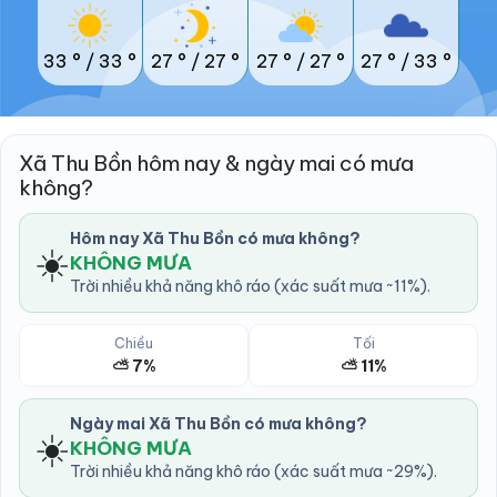
33 °
/
33 °
27 °
/
27 °
27 °
/
27 °
27 °
/
33 °
Xã Thu Bồn hôm nay & ngày mai có mưa
không?
Hôm nay Xã Thu Bồn có mưa không?
☀️
KHÔNG MƯA
Trời nhiều khả năng khô ráo (xác suất mưa ~11%).
Chiều
Tối
⛅ 7%
⛅ 11%
Ngày mai Xã Thu Bồn có mưa không?
☀️
KHÔNG MƯA
Trời nhiều khả năng khô ráo (xác suất mưa ~29%).